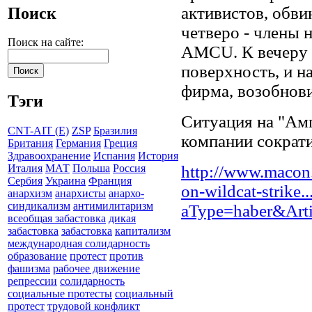
активистов, обви
Поиск
четверо - члены 
Поиск на сайте:
AMCU. К вечеру 
поверхность, и н
фирма, возобнови
Тэги
Ситуация на "Амп
CNT-AIT (E)
ZSP
Бразилия
компании сократи
Британия
Германия
Греция
Здравоохранение
Испания
История
http://www.macon
Италия
МАТ
Польша
Россия
Сербия
Украина
Франция
on-wildcat-strike...
анархизм
анархисты
анархо-
синдикализм
антимилитаризм
aType=haber&Art
всеобщая забастовка
дикая
забастовка
забастовка
капитализм
международная солидарность
образование
протест
против
фашизма
рабочее движение
репрессии
солидарность
социальные протесты
социальный
протест
трудовой конфликт