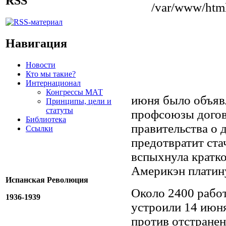
RSS
/var/www/html
Навигация
Новости
Кто мы такие?
Интернационал
Конгрессы МАТ
июня было объяв
Принципы, цели и
статуты
профсоюзы догов
Библиотека
правительства о 
Ссылки
предотвратит стач
вспыхнула кратко
Америкэн платину
Испанская Революция
Около 2400 рабо
1936-1939
устроили 14 июня
против отстране