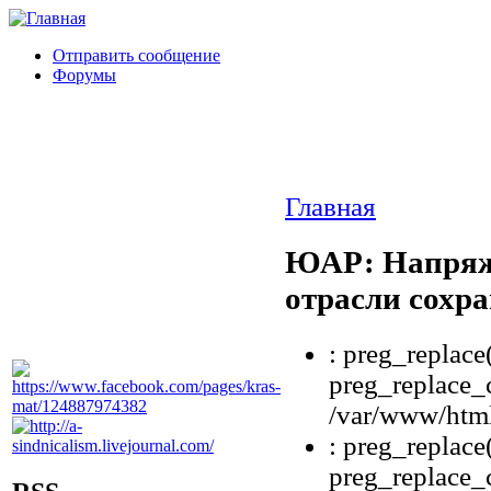
Отправить сообщение
Форумы
Главная
ЮАР: Напряж
отрасли сохр
: preg_replace(
preg_replace_c
/var/www/html
: preg_replace(
preg_replace_c