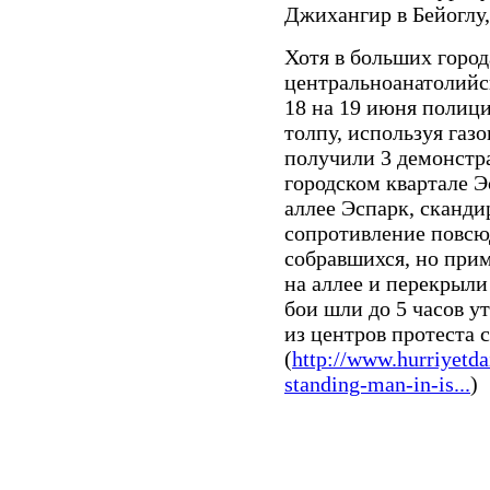
Джихангир в Бейоглу,
Хотя в больших город
центральноанатолийс
18 на 19 июня полици
толпу, используя газ
получили 3 демонстр
городском квартале Э
аллее Эспарк, сканди
сопротивление повсю
собравшихся, но при
на аллее и перекрыл
бои шли до 5 часов у
из центров протеста 
(
http://www.hurriyetd
standing-man-in-is...
)