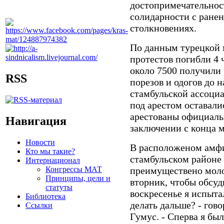
достопримечательнос
солидарности с ране
столкновениях.
По данным турецкой 
протестов погибли 4 
около 7500 получили 
RSS
порезов и одогов до 
стамбульской ассоциа
под арестом оставалис
арестованы официальн
Навигация
заключении с конца м
Новости
В расположеном амф
Кто мы такие?
стамбульском районе
Интернационал
Конгрессы МАТ
преимуществено моло
Принципы, цели и
вторник, чтобы обсуд
статуты
воскресенье я испыта
Библиотека
делать дальше? - гов
Ссылки
Гумус. - Сперва я бы