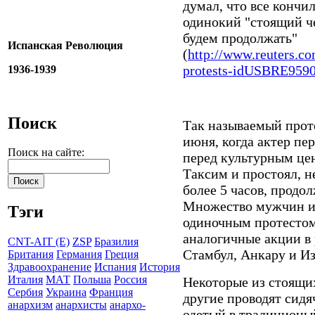
думал, что все кончи
одинокий "стоящий че
будем продолжать"
Испанская Революция
(
http://www.reuters.co
protests-idUSBRE9590.
1936-1939
Поиск
Так называемый проте
июня, когда актер п
Поиск на сайте:
перед культурным це
Таксим и простоял, не
более 5 часов, продол
Множество мужчин и
Тэги
одиночным протестом
аналогичные акции в 
CNT-AIT (E)
ZSP
Бразилия
Стамбул, Анкару и И
Британия
Германия
Греция
Здравоохранение
Испания
История
Италия
МАТ
Польша
Россия
Некоторые из стоящих
Сербия
Украина
Франция
другие проводят сидя
анархизм
анархисты
анархо-
одетый в традиционы