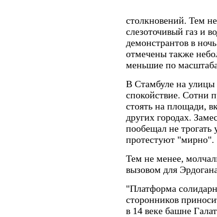
столкновений. Тем не
слезоточивый газ и в
демонстрантов в ночь
отмечены также небол
меньшие по масштаба
В Стамбуле на улицы
спокойствие. Сотни 
стоять на площади, в
других городах. Зам
пообещал не трогать 
протестуют "мирно".
Тем не менее, молчал
вызовом для Эрдогана
"Платформа солидарн
сторонников приноси
в 14 веке башне Гала