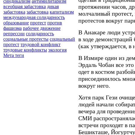
синдикализм
антимилитаризм
протяжении часов, др
всеобщая забастовка
дикая
забастовка
забастовка
капитализм
молчаливый протест, 
международная солидарность
протестов вокруг пар
образование
протест
против
фашизма
рабочее движение
В Анакаре люди устро
репрессии
солидарность
в ходе демонстраций
социальные протесты
социальный
протест
трудовой конфликт
(как утверждается, в 
трудовые конфликты
экология
Мета теги
В Измире один из дем
Эрдаль Чобан все это
одет в костюм разбой
присоединилось множ
вокруг него.
Хотя парк Гези очищ
людей начали собират
вечера для проведени
СМИ распространялас
встречи проходят в п
Бешикташе, Йогуртчу