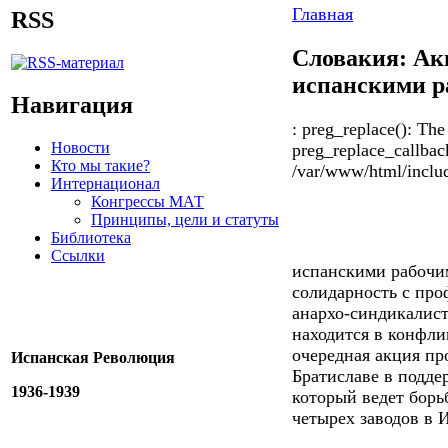
Главная
RSS
Словакия: Ак
испанскими р
Навигация
: preg_replace(): The
Новости
preg_replace_callback
Кто мы такие?
/var/www/html/includ
Интернационал
Конгрессы МАТ
Принципы, цели и статуты
Библиотека
Ссылки
испанскими рабочи
солидарность с про
анархо-синдикалис
н
аходится в
конфли
очередная акция пр
Испанская Революция
Братиславе
в подде
1936-1939
который ведет борь
четырех заводов
в 