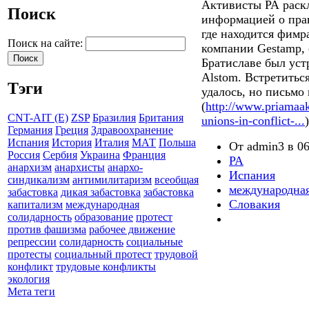
Активисты РА раскл
Поиск
информацией о пра
где находится фим
Поиск на сайте:
компании Gestamp, 
Братиславе был уст
Alstom. Встретитьс
Тэги
удалось, но письмо
(
http://www.priamaak
CNT-AIT (E)
ZSP
Бразилия
Британия
unions-in-conflict-...
)
Германия
Греция
Здравоохранение
Испания
История
Италия
МАТ
Польша
От admin3 в 06
Россия
Сербия
Украина
Франция
PA
анархизм
анархисты
анархо-
Испания
синдикализм
антимилитаризм
всеобщая
международная
забастовка
дикая забастовка
забастовка
Словакия
капитализм
международная
солидарность
образование
протест
против фашизма
рабочее движение
репрессии
солидарность
социальные
протесты
социальный протест
трудовой
конфликт
трудовые конфликты
экология
Мета теги