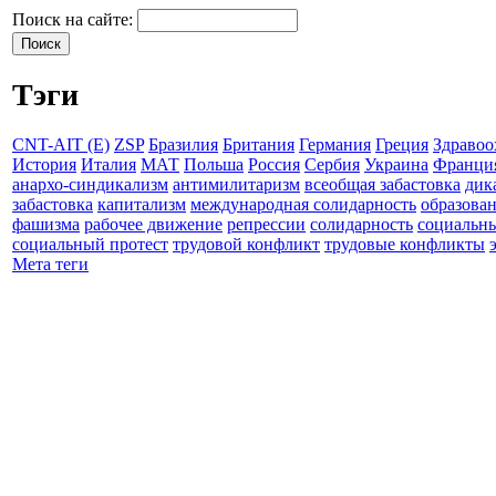
Поиск на сайте:
Тэги
CNT-AIT (E)
ZSP
Бразилия
Британия
Германия
Греция
Здравоо
История
Италия
МАТ
Польша
Россия
Сербия
Украина
Франци
анархо-синдикализм
антимилитаризм
всеобщая забастовка
дик
забастовка
капитализм
международная солидарность
образова
фашизма
рабочее движение
репрессии
солидарность
социальн
социальный протест
трудовой конфликт
трудовые конфликты
Мета теги