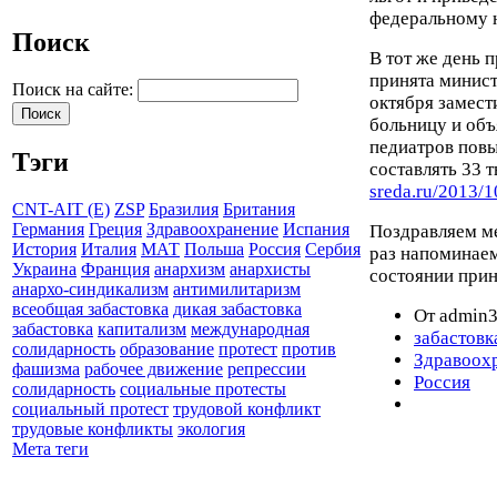
федеральному 
Поиск
В тот же день 
принята минист
Поиск на сайте:
октября замест
больницу и объя
педиатров повы
Тэги
составлять 33 
sreda.ru/2013/
CNT-AIT (E)
ZSP
Бразилия
Британия
Германия
Греция
Здравоохранение
Испания
Поздравляем ме
История
Италия
МАТ
Польша
Россия
Сербия
раз напоминаем
Украина
Франция
анархизм
анархисты
состоянии прин
анархо-синдикализм
антимилитаризм
всеобщая забастовка
дикая забастовка
От admin3
забастовка
капитализм
международная
забастовк
солидарность
образование
протест
против
Здравоох
фашизма
рабочее движение
репрессии
Россия
солидарность
социальные протесты
социальный протест
трудовой конфликт
трудовые конфликты
экология
Мета теги