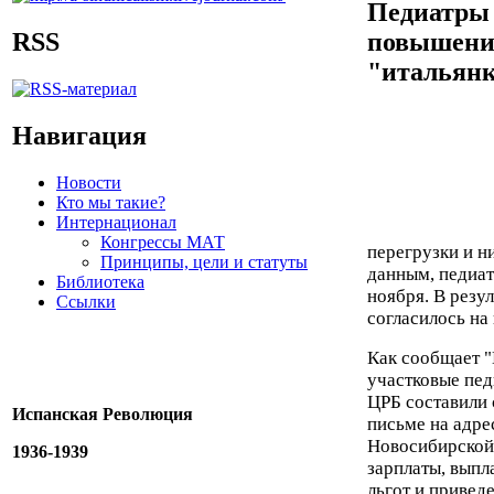
Педиатры 
RSS
повышения
"итальян
Навигация
Новости
Кто мы такие?
Интернационал
Конгрессы МАТ
перегрузки и н
Принципы, цели и статуты
данным, педиат
Библиотека
ноября. В резу
Ссылки
согласилось на
Как сообщает "
участковые пед
ЦРБ составили 
Испанская Революция
письме на адре
Новосибирской
1936-1939
зарплаты, выпл
льгот и привед