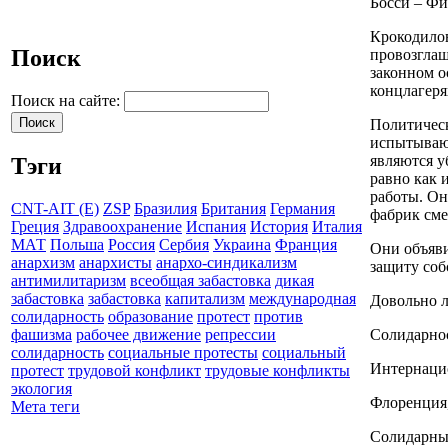
Босси – Фи
Крокодило
Поиск
провозглаш
законном 
концлагеря
Поиск на сайте:
Политическ
испытываю
являются у
Тэги
равно как 
работы. Он
CNT-AIT (E)
ZSP
Бразилия
Британия
Германия
фабрик сме
Греция
Здравоохранение
Испания
История
Италия
МАТ
Польша
Россия
Сербия
Украина
Франция
Они объяв
анархизм
анархисты
анархо-синдикализм
защиту соб
антимилитаризм
всеобщая забастовка
дикая
забастовка
забастовка
капитализм
международная
Довольно 
солидарность
образование
протест
против
Солидарно
фашизма
рабочее движение
репрессии
солидарность
социальные протесты
социальный
Интернацио
протест
трудовой конфликт
трудовые конфликты
экология
Флоренция,
Мета теги
Солидарны