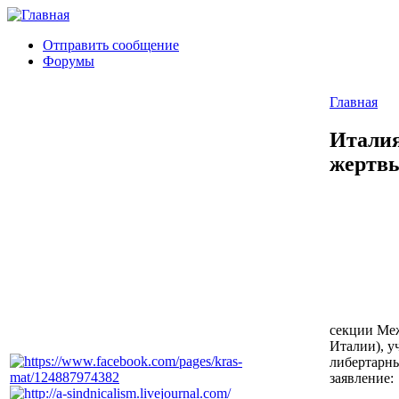
Отправить сообщение
Форумы
Главная
Италия
жертвы
секции Ме
Италии), у
либертарны
заявление: