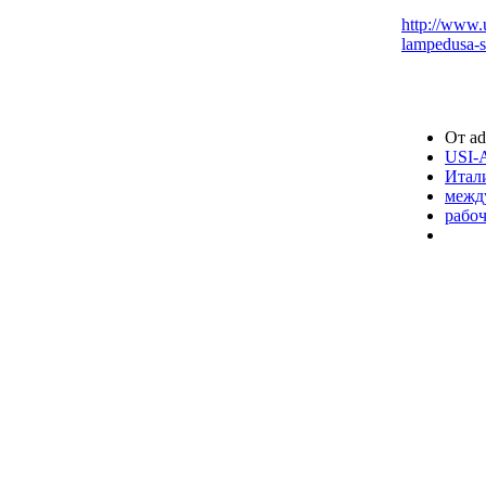
http://www.u
lampedusa-st
От ad
USI-
Итал
межд
рабо