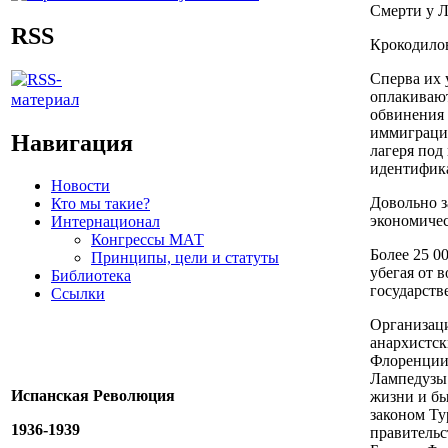
Смерти у Л
RSS
Крокодило
Сперва их 
оплакивают
обвинения 
иммиграции
Навигация
лагеря под 
идентифик
Новости
Довольно з
Кто мы такие?
экономиче
Интернационал
Конгрессы МАТ
Более 25 0
Принципы, цели и статуты
убегая от 
Библиотека
государств
Ссылки
Организаци
анархистск
Флоренции 
Лампедузы 
Испанская Революция
жизни и б
законом Т
1936-1939
правительс