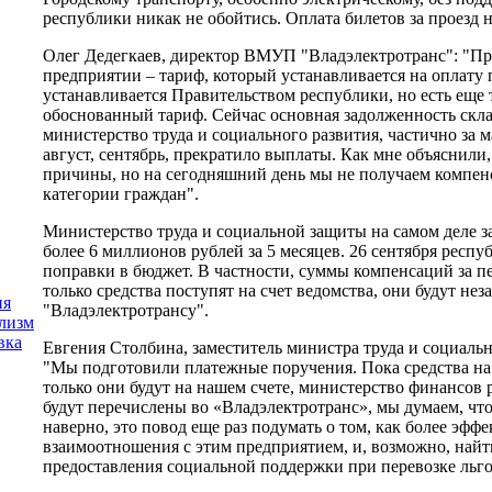
республики никак не обойтись. Оплата билетов за проезд 
Олег Дедегкаев, директор ВМУП "Владэлектротранс": "При
предприятии – тариф, который устанавливается на оплату 
устанавливается Правительством республики, но есть еще
обоснованный тариф. Сейчас основная задолженность склад
министерство труда и социального развития, частично за 
август, сентябрь, прекратило выплаты. Как мне объяснили,
причины, но на сегодняшний день мы не получаем компен
категории граждан".
Министерство труда и социальной защиты на самом деле з
более 6 миллионов рублей за 5 месяцев. 26 сентября респ
поправки в бюджет. В частности, суммы компенсаций за п
только средства поступят на счет ведомства, они будут не
ия
"Владэлектротрансу".
лизм
вка
Евгения Столбина, заместитель министра труда и социаль
"Мы подготовили платежные поручения. Пока средства на с
только они будут на нашем счете, министерство финансов 
будут перечислены во «Владэлектротранс», мы думаем, что
наверно, это повод еще раз подумать о том, как более эфф
взаимоотношения с этим предприятием, и, возможно, найт
предоставления социальной поддержки при перевозке льго