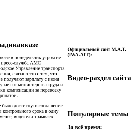
ладикавказе
Официальный сайт М.А.Т.
(IWA-AIT):
казе в понедельник утром не
т пресс-служба АМС
родское Управление транспорта
ия, связано это с тем, что
Видео-раздел сайта
е получают зарплату с июня
учает от министерства труда и
ки компенсации за перевозку
арплатой.
 было достигнуто соглашение
 контрольного срока в одну
Популярные темы
менее, водители трамваев
За всё время: