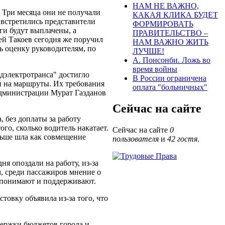
НАМ НЕ ВАЖНО,
 Три месяца они не получали
КАКАЯ КЛИКА БУДЕТ
 встретились представители
ФОРМИРОВАТЬ
ги будут выплачены, а
ПРАВИТЕЛЬСТВО –
ей Такоев сегодня же поручил
НАМ ВАЖНО ЖИТЬ
ть оценку руководителям, по
ЛУЧШЕ!
А. Понсонби. Ложь во
время войны
дэлектротранса" достигло
В России ограничена
и на маршруты. Их требования
оплата "больничных"
администрации Мурат Газданов
Сейчас на сайте
, без доплаты за работу
ого, сколько водитель накатает.
Сейчас на сайте
0
ньше шла как совмещение
пользователя
и
42 гостя
.
ня опоздали на работу, из-за
м, среди пассажиров мнение о
х понимают и поддерживают.
стовку объявила из-за того, что
держки бюджетов города и