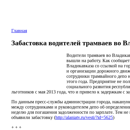
Главная
Забастовка водителей трамваев во В
Водители трамваев во Владикав
вышли на работу. Как сообщае
Владикавказа со ссылкой на го
и организации дорожного движен
сотрудники трамвайного депо н
этого года. Предприятие не пол
социального развития республи
льготников с мая 2013 года, что и привело к задержкам с з
По данным пресс-службы администрации города, накануне
между сотрудниками и руководителем депо об определении
неделю для погашения задолженности по зарплате. Тем не 
объявили забастовку (
http://alaniatv.ru/vesti/?id=5625
)
+ + +