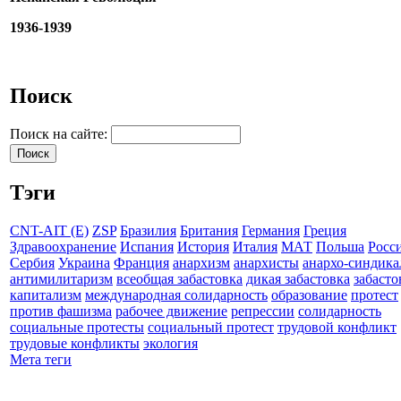
1936-1939
Поиск
Поиск на сайте:
Тэги
CNT-AIT (E)
ZSP
Бразилия
Британия
Германия
Греция
Здравоохранение
Испания
История
Италия
МАТ
Польша
Росс
Сербия
Украина
Франция
анархизм
анархисты
анархо-синдика
антимилитаризм
всеобщая забастовка
дикая забастовка
забасто
капитализм
международная солидарность
образование
протест
против фашизма
рабочее движение
репрессии
солидарность
социальные протесты
социальный протест
трудовой конфликт
трудовые конфликты
экология
Мета теги