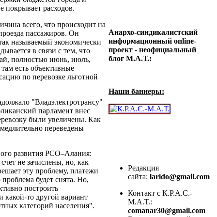
не покрывает расходов.
чина всего, что происходит на
Анархо-синдикалистский
проезда пассажиров. Он
информационный online-
 так называемый экономически
проект - неофициальный
ывается в связи с тем, что
блог М.А.Т.:
май, полностью июнь, июль,
 там есть объективные
сацию по перевозке льготной
Наши баннеры:
адолжало "Владэлектротрансу"
убликанский парламент внес
еревозку были увеличены. Как
замедлительно переведены
ного развития РСО–Алания:
чет не зачислены, но, как
Редакция
решает эту проблему, платежи
сайта:
larido@gmail.com
 проблема будет снята. Но,
ективно построить
Контакт с К.Р.А.С.-
и какой-то другой вариант
М.А.Т.:
тных категорий населения".
comanar30@gmail.com