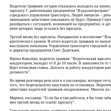
Водители трамваев сегодня отказались выходить на линии.
зарплату. С работниками предприятия "Владэлектротранс"
городского управления транспорта. Людей заверили – день
зачинщиков забастовки наказывать не будут. Премьер Серг
разобраться с ситуацией, возникшей на предприятии, и да
вине которых люди остались без зарплаты.
Третий месяц без зарплаты. Напряжение в коллективе "Вла
критического уровня. В итоге водители трамваев не вышл
выслушали начальник Управления транспорта городской 
и директор предприятия Олег Дедегкаев.
Ирина Ковалева, водитель трамвая: "Водительская зарплата
кондуктором, выходит от 8 до 10 тысяч. В зависимости от т
Идет почасовая ставка. Доплата за работу кондуктором ра
должности".
Во время разговора речь шла и о пассажирах, которые сегод
того, что безрезультатно простояли на остановках. Впроче
забастовке водителей трамваев неоднозначное. Многие и
Марина, пассажир: "Если бы я там работала, я бы тоже заба
мне третий месяц не платят зарплату".
Городскому транспорту, особенно электрическому, без под