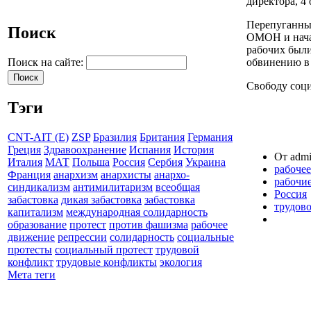
директора, 4
Перепуганные
Поиск
ОМОН и нача
рабочих были
обвинению в 
Поиск на сайте:
Свободу соц
Тэги
CNT-AIT (E)
ZSP
Бразилия
Британия
Германия
Греция
Здравоохранение
Испания
История
От admi
Италия
МАТ
Польша
Россия
Сербия
Украина
рабоче
Франция
анархизм
анархисты
анархо-
рабочи
синдикализм
антимилитаризм
всеобщая
Россия
забастовка
дикая забастовка
забастовка
трудов
капитализм
международная солидарность
образование
протест
против фашизма
рабочее
движение
репрессии
солидарность
социальные
протесты
социальный протест
трудовой
конфликт
трудовые конфликты
экология
Мета теги