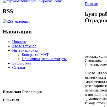
Главная
RSS
Бунт ра
Отрадн
Навигация
Новости
Кто мы такие?
Интернационал
Конгрессы МАТ
рабских усло
Принципы, цели и статуты
Столкновени
Библиотека
Сигнальному 
Ссылки
Около 100 ра
начальникам 
задолженност
разговариват
из числа сво
Испанская Революция
и погнали це
администраци
1936-1939
В ходе столк