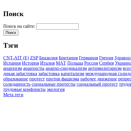
Поиск
Поиск на сайте:
Тэги
CNT-AIT (E)
ZSP
Бразилия
Британия
Германия
Греция
Здравоо
Испания
История
Италия
МАТ
Польша
Россия
Сербия
Украин
анархизм
анархисты
анархо-синдикализм
антимилитаризм
все
дикая забастовка
забастовка
капитализм
международная солид
образование
протест
против фашизма
рабочее движение
репре
солидарность
социальные протесты
социальный протест
трудо
трудовые конфликты
экология
Мета теги