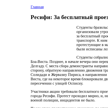
Главная
Ресифи: За бесплатный прое
Студенты бразильс
организовали утро
за бесплатный про
транспорте. К ним
протестующие в ма
были исписаны лоз
Студенты собралис
Боа-Виста. Позднее, в начале вечера они пер
Делгаду. С места сбора демонстранты направи
сторону, обратную направлению движения тран
Солидади и Жервазиу Пириса, в направлении 
Виста, где на некоторое время блокировали д
пересечении с улицей Осписиу.
Участники акции требовали бесплатного проез
города Ресифи. Протест проходил мирно, и, н
военой полиции, инцидентов не было.