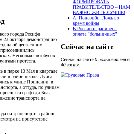
ФОРМИРОВАТЬ
ПРАВИТЕЛЬСТВО – НАМ
ВАЖНО ЖИТЬ ЛУЧШЕ!
А. Понсонби. Ложь во
зд
время войны
В России ограничена
кого города Ресифи
оплата "больничных"
м 23 октября демонстрацию
езд на общественном
Сейчас на сайте
 присоединились
сках. Несколько автобусов
Сейчас на сайте
0 пользователя
и
унгами протеста.
40 гостя
.
ь в парке 13 Мая в квартале
ешли в район школы Луиса
лись к улице Принсипи, в
спорта, а оттуда, по улицам
проспекта графа ди Боа-
вижение транспорта на
да на транспорте в районе
есмотря на присутствие