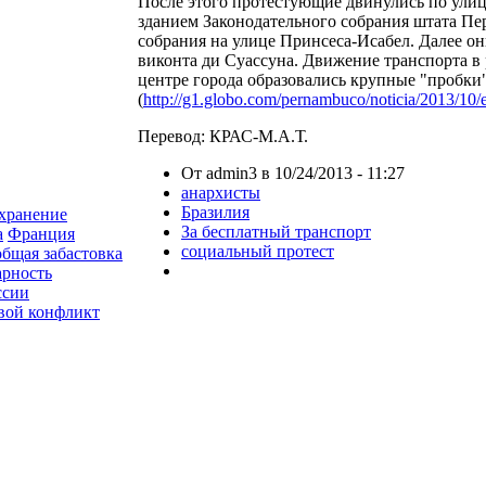
После этого протестующие двинулись по ули
зданием Законодательного собрания штата П
собрания на улице Принсеса-Исабел. Далее о
виконта ди Суассуна. Движение транспорта в
центре города образовались крупные "пробки
(
http://g1.globo.com/pernambuco/noticia/2013/10/e
Перевод: КРАС-М.А.Т.
От admin3 в 10/24/2013 - 11:27
анархисты
Бразилия
хранение
За бесплатный транспорт
а
Франция
социальный протест
общая забастовка
арность
ссии
вой конфликт