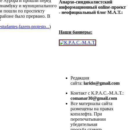
це Аурора и прошли перед
Анархо-синдикалистский
ернамбуку и муниципального
информационный online-проект
ни пошли по проспекту
- неофициальный блог М.А.Т.:
 районе было прервано. В
"
studantes-fazem-protesto...
)
Наши баннеры:
Редакция
сайта:
larido@gmail.com
Контакт с К.Р.А.С.-М.А.Т.:
comanar30@gmail.com
Все материалы сайта
размещены на правах
копилефта. При
перепечатывании
убедительная
просьба ставить