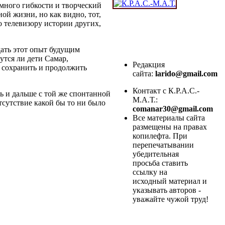
много гибкости и творческий
ной жизни, но как видно, тот,
о телевизору истории других,
едать этот опыт будущим
утся ли дети Самар,
Редакция
 сохранить и продолжить
сайта:
larido@gmail.com
Контакт с К.Р.А.С.-
ь и дальше с той же спонтанной
М.А.Т.:
тсутствие какой бы то ни было
comanar30@gmail.com
Все материалы сайта
размещены на правах
копилефта. При
перепечатывании
убедительная
просьба ставить
ссылку на
исходный материал и
указывать авторов -
уважайте чужой труд!