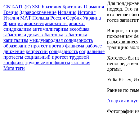
Для поддержан
CNT-AIT (E)
ZSP
Бразилия
Британия
Германия
подход. Это та
Греция
Здравоохранение
Испания
История
кто решает быт
Италия
МАТ
Польша
Россия
Сербия
Украина
готов заплатит
Франция
анархизм
анархисты
анархо-
синдикализм
антимилитаризм
всеобщая
Вопрос, которы
забастовка
дикая забастовка
забастовка
поколениям без
капитализм
международная солидарность
разъехавшиеся
образование
протест
против фашизма
рабочее
традицию моло
движение
репрессии
солидарность
социальные
протесты
социальный протест
трудовой
Хотелось бы н
конфликт
трудовые конфликты
экология
непосредственн
Мета теги
догмы.
Yulia Kislev, И
Раннее по теме
Анархия в пус
Фотографии из