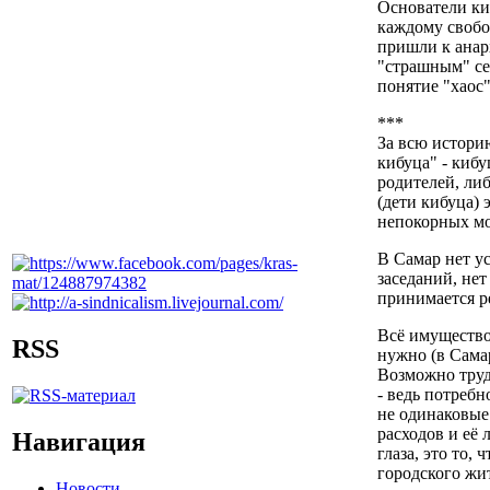
Основатели ки
каждому свобо
пришли к анар
"страшным" сег
понятие "хаос"
***
За всю истори
кибуца" - киб
родителей, ли
(дети кибуца) 
непокорных мол
В Самар нет у
заседаний, нет
принимается р
Всё имущество 
RSS
нужно (в Самар
Возможно труд
- ведь потребн
не одинаковые
расходов и её 
Навигация
глаза, это то, 
городского жит
Новости