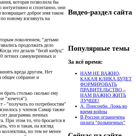
ания, которая позволила бы
то интуитивно и спонтанно, они
Видео-раздел сайта
 возвращает доброе имя таком
 по новому взглянуть на
вторым поколением, "детьми
тавались продолжать дело
Популярные темы
огда это делали "бнэй кибуц"
-20 летних самоуверенных и
За всё время:
чинять вреда другим. Нет
НАМ НЕ ВАЖНО,
я общее собрание и
КАКАЯ КЛИКА БУДЕТ
ФОРМИРОВАТЬ
ПРАВИТЕЛЬСТВО –
н брать столько сколько ему
НАМ ВАЖНО ЖИТЬ
е "хочется").
ЛУЧШЕ!
т - "получать по потребностям"
А. Понсонби. Ложь во
ыяснилось у членов Самар также
время войны
висит диаграмма личных
В России ограничена
а. При этом то, что бросается в
оплата "больничных"
ть, что и такая, на взгляд
 коллектива, но тем не менее
Сейчас на сайте