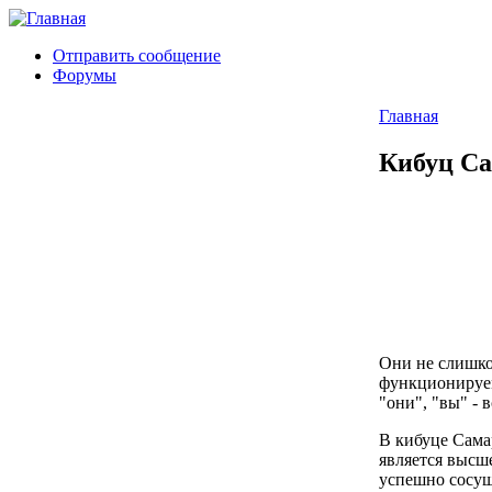
Отправить сообщение
Форумы
Главная
Кибуц Са
Они не слишком
функционируем 
"они", "вы" - 
В кибуце Самар
является высш
успешно сосущ