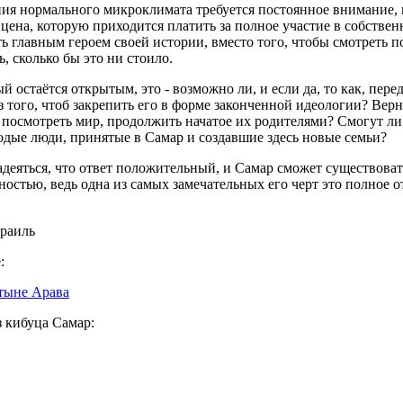
ия нормального микроклимата требуется постоянное внимание, 
 цена, которую приходится платить за полное участие в собствен
ь главным героем своей истории, вместо того, чтобы смотреть п
ь, сколько бы это ни стоило.
й остаётся открытым, это - возможно ли, и если да, то как, пер
 того, чтоб закрепить его в форме законченной идеологии? Верн
 посмотреть мир, продолжить начатое их родителями? Смогут ли
дые люди, принятые в Самар и создавшие здесь новые семьи?
адеяться, что ответ положительный, и Самар сможет существоват
остью, ведь одна из самых замечательных его черт это полное о
зраиль
:
тыне Арава
 кибуца Самар: