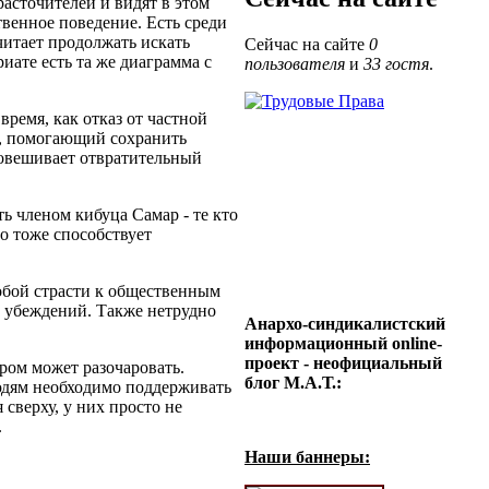
асточителей и видят в этом
венное поведение. Есть среди
очитает продолжать искать
Сейчас на сайте
0
иате есть та же диаграмма с
пользователя
и
33 гостя
.
ремя, как отказ от частной
а, помогающий сохранить
новешивает отвратительный
ь членом кибуца Самар - те кто
о тоже способствует
обой страсти к общественным
х убеждений. Также нетрудно
Анархо-синдикалистский
информационный online-
проект - неофициальный
ром может разочаровать.
блог М.А.Т.:
людям необходимо поддерживать
сверху, у них просто не
.
Наши баннеры: