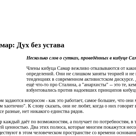
мар: Дух без устава
Несколько слов о сутках, проведённых в кибуце Са
Члены кибуца Самар вежливо отказываются от каки
определений. Они не слишком заняты теорией и не
тенденциях в современном активистском дискурсе. 
ещё что-то про Сталина, а "анархисты" -- это те, ке
взбунтовались против надоевших принципов кибуц
 задаются вопросом - как это работает, самое большее, что они 
хаотично". К слову сказать, они не любят, когда о них говорят
все разные, нет никакого единства рядов.
 каждый даёт по возможностям, а получает по потребностям, в т
ей ценностью. Два этих полюса, которые многим покажутся нес
ествуют в этом человеческом пространстве со времени основания