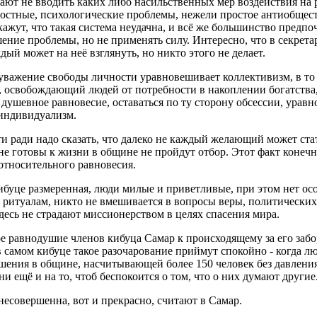
ают не вводить каких либо насильственных мер воздействия на р
ностные, психологические проблемы, нежели простое антиобщест
скажут, что такая система неудачна, и всё же большинство предп
ение проблемы, но не применять силу. Интересно, что в секретар
ый может на неё взглянуть, но никто этого не делает.
уважение свободы личности уравновешивает коллективизм, в то в
, освобождающий людей от потребности в накоплении богатств
 душевное равновесие, оставаться по ту сторону обсессии, урав
индивидуализм.
и ради надо сказать, что далеко не каждый желающий может стат
не готовы к жизни в общине не пройдут отбор. Этот факт конечн
тносительного равновесия.
ибуце размеренная, люди милые и приветливые, при этом нет ос
 ритуалам, никто не вмешивается в вопросы веры, политически
здесь не страдают миссионерством в целях спасения мира.
е равнодушие членов кибуца Самар к происходящему за его забо
 в самом кибуце такое разочарование приймут спокойно - когда 
шения в общине, насчитывающей более 150 человек без давления 
ни ещё и на то, чтоб беспокоится о том, что о них думают другие
несовершенна, вот и прекрасно, считают в Самар.