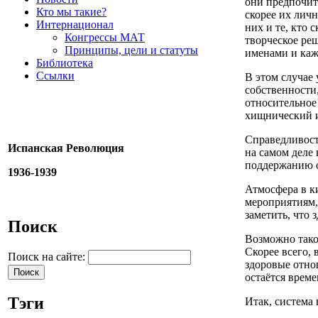
они предпочит
Кто мы такие?
скорее их лич
Интернационал
них и те, кто 
Конгрессы МАТ
творческое реш
Принципы, цели и статуты
именами и кажд
Библиотека
Ссылки
В этом случае 
собственности
относительное
хищнический 
Справедливост
Испанская Революция
на самом деле 
поддержанию о
1936-1939
Атмосфера в к
мероприятиям,
заметить, что 
Поиск
Возможно тако
Скорее всего,
Поиск на сайте:
здоровые отно
остаётся време
Тэги
Итак, система 