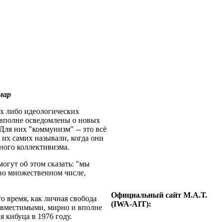
мар
х либо идеологических
 вполне осведомлены о новых
Для них "коммунизм" -- это всё
м их самих называли, когда они
ного коллективизма.
могут об этом сказать: "мы
 во множественном числе,
Официальный сайт М.А.Т.
о время, как личная свобода
(IWA-AIT):
овместимыми, мирно и вполне
 кибуца в 1976 году.