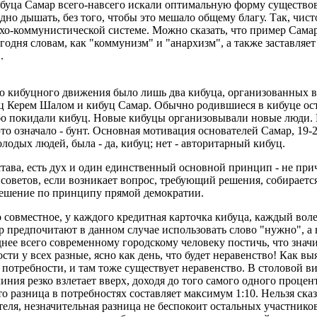
буца Самар всего-навсего искали оптимальную форму существов
дно дышать, без того, чтобы это мешало общему благу. Так, чис
хо-коммунистической системе. Можно сказать, что пример Самар
одня словам, как "коммунизм" и "анархизм", а также заставляет
.
ю кибуцного движения было лишь два кибуца, организованных 
уц Керем Шалом и кибуц Самар. Обычно родившиеся в кибуце ос
бо покидали кибуц. Новые кибуцы организовывали новые люди. К
это означало - бунт. Основная мотивация основателей Самар, 19
одых людей, была - да, кибуц; нет - авторитарный кибуц.
става, есть дух и один единственный основной принцип - не при
 советов, если возникает вопрос, требующий решения, собираетс
ешение по принципу прямой демократии.
совместное, у каждого кредитная карточка кибуца, каждый воле
 предпочитают в данном случае использовать слово "нужно", а н
нее всего современному городскому человеку постичь, что значи
ости у всех разные, ясно как день, что будет неравенство! Как в
 потребности, и там тоже существует неравенство. В столовой 
линия резко взлетает вверх, доходя до того самого одного процент
что разница в потребностях составляет максимум 1:10. Нельзя сказа
еля, незначительная разница не беспокоит остальных участников