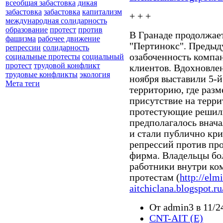
всеобщая забастовка
дикая
забастовка
забастовка
капитализм
+ + +
международная солидарность
образование
протест
против
В Гранаде продолжае
фашизма
рабочее движение
"Пертинокс". Предыд
репрессии
солидарность
озабоченность компа
социальные протесты
социальный
протест
трудовой конфликт
клиентов. Вдохновле
трудовые конфликты
экология
ноября выставили 5-й
Мета теги
территорию, где раз
присутствие на терри
протестующие решили
предполагалось внача
и стали публично кри
репрессий против пр
фирма. Владельцы бол
работники внутри ко
протестам (
http://elm
aitchiclana.blogspot.r
От admin3 в 11/2
CNT-AIT (E)