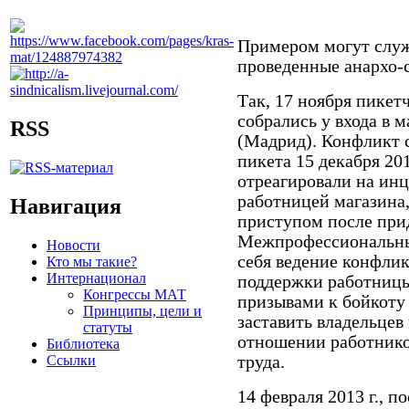
Примером могут служ
проведенные анархо-
Так, 17 ноября пикет
собрались у входа в 
RSS
(Мадрид). Конфликт 
пикета 15 декабря 20
отреагировали на инц
работницей магазина,
Навигация
приступом после при
Межпрофессиональны
Новости
себя ведение конфли
Кто мы такие?
Интернационал
поддержки работницы
Конгрессы МАТ
призывами к бойкоту 
Принципы, цели и
заставить владельцев
статуты
отношении работнико
Библиотека
Ссылки
труда.
14 февраля 2013 г., 