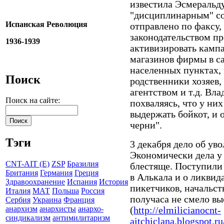
известила Эсмеральд
"дисциплинарным" с
Испанская Революция
отправлено по факсу
законодательством п
1936-1939
активизировать камп
магазинов фирмы в с
населенных пунктах, 
Поиск
родственники хозяев
агентством и т.д. Вла
Поиск на сайте:
похваляясь, что у них
выдержать бойкот, и 
черни".
Тэги
3 декабря дело об ув
Экономически дела у 
CNT-AIT (E)
ZSP
Бразилия
блестяще. Поступили
Британия
Германия
Греция
в Алькала и о ликвид
Здравоохранение
Испания
История
пикетчиков, начальст
Италия
МАТ
Польша
Россия
получаса не смело вы
Сербия
Украина
Франция
анархизм
анархисты
анархо-
(
http://elmilicianocnt-
синдикализм
антимилитаризм
aitchiclana.blogspot.ru