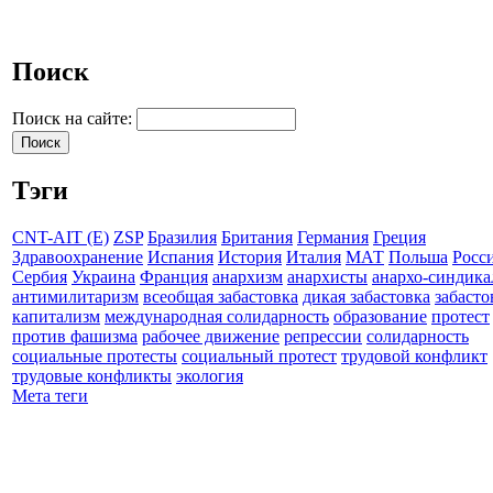
Поиск
Поиск на сайте:
Тэги
CNT-AIT (E)
ZSP
Бразилия
Британия
Германия
Греция
Здравоохранение
Испания
История
Италия
МАТ
Польша
Росс
Сербия
Украина
Франция
анархизм
анархисты
анархо-синдика
антимилитаризм
всеобщая забастовка
дикая забастовка
забасто
капитализм
международная солидарность
образование
протест
против фашизма
рабочее движение
репрессии
солидарность
социальные протесты
социальный протест
трудовой конфликт
трудовые конфликты
экология
Мета теги