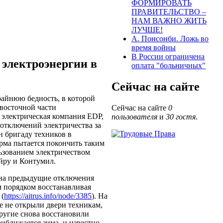
ФОРМИРОВАТЬ
ПРАВИТЕЛЬСТВО –
НАМ ВАЖНО ЖИТЬ
ЛУЧШЕ!
А. Понсонби. Ложь во
время войны
В России ограничена
электроэнергии в
оплата "больничных"
Сейчас на сайте
райнюю бедность, в которой
 восточной части
Сейчас на сайте
0
, электрическая компания EDP,
пользователя
и
30 гостя
.
 отключений электричества за
н бригаду техников в
ма пытается покончить таким
ьзованием электричеством
йру и Контумил.
 на предыдущие отключения
 порядком восстанавливая
 (
https://aitrus.info/node/3385
). На
е не открыли двери техникам,
ругие снова восстановили
иближается зима, и известно,