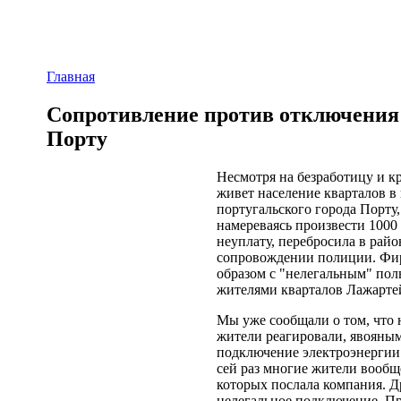
Главная
Сопротивление против отключения 
Порту
Несмотря на безработицу и к
живет население кварталов в
португальского города Порту
намереваясь произвести 1000
неуплату, перебросила в райо
сопровождении полиции. Фир
образом с "нелегальным" пол
жителями кварталов Лажарте
Мы уже сообщали о том, что
жители реагировали, явояным
подключение электроэнергии
сей раз многие жители вообщ
которых послала компания. Д
нелегальное подключение. Пр