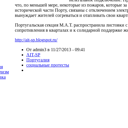
что, по меньшей мере, некоторые из пожаров, которые з
исторической части Порту, связаны с отключением элект
вынуждает жителей согреваться и отапливать свои квар
Португальская секция М.А.Т. распространила листовки
сопротивления в кварталах и к солидарной поддержке ж
http://ait-sp.blogspot.ru/
От admin3 в 11/27/2013 - 09:41
AIT-SP
Португалия
социальные протесты
ия
лизм
вка