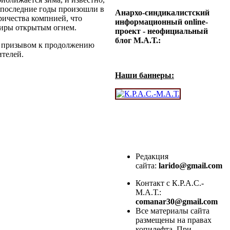
а последние годы произошли в
Анархо-синдикалистский
ричества компнией, что
информационный online-
тиры открытым огнем.
проект - неофициальный
блог М.А.Т.:
 с призывом к продолжению
ителей.
Наши баннеры:
Редакция
сайта:
larido@gmail.com
Контакт с К.Р.А.С.-
М.А.Т.:
comanar30@gmail.com
Все материалы сайта
размещены на правах
копилефта. При