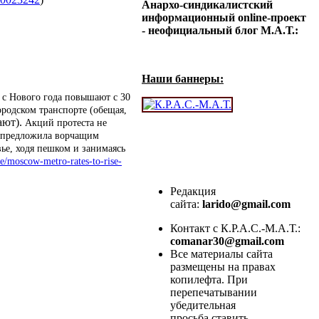
Анархо-синдикалистский
информационный online-проект
- неофициальный блог М.А.Т.:
Наши баннеры:
 с Нового года повышают с 30
ородском транспорте (обещая,
ают).
Акций протеста не
а предложила ворчащим
вье, ходя пешком и занимаясь
e/moscow-metro-rates-to-rise-
Редакция
сайта:
larido@gmail.com
Контакт с К.Р.А.С.-М.А.Т.:
comanar30@gmail.com
Все материалы сайта
размещены на правах
копилефта. При
перепечатывании
убедительная
просьба ставить