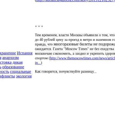
+ + +
Тем временем, власти Москвы объявили о том, что
до 40 рублей цену за проезд в метро и наземном г
многоразовые билеты не подорож
правда, что
ожидается. Газета "Moscow Times" не без ехидств
хранение
Испания
москвичам сэкономить, а заодно и укрепить здоро
я
анархизм
спортом (
http://www.themoscowtimes.com/news/articl
астовка
дикая
in...
)
ь
образование
ность
социальные
Как говорится, почувствуйте разницу...
онфликты
экология