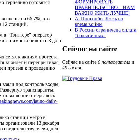
ФОРМИРОВАТЬ
о-терпеливо готовятся
ПРАВИТЕЛЬСТВО – НАМ
ВАЖНО ЖИТЬ ЛУЧШЕ!
овышены на 66,7%, что
А. Понсонби. Ложь во
а 12 станций.
время войны
В России ограничена оплата
 в "Твиттере" оператор
"больничных"
и стоимости билета с 3 до 5
Сейчас на сайте
х сетях к акциям протеста.
Сейчас на сайте
0 пользователя
и
тя за билет и перепрыгивая
49 гостя
.
щен призыв к проведению
 взяли под контроль входы,
 Развернув транспаранты,
ых повышение отвергалось
eakingnews.com/latino-daily-
лько станций метро в
ты организовали 13 декабря
о свидетельству очевидцев,
7-0023242
)