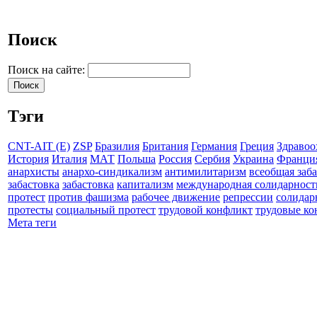
Поиск
Поиск на сайте:
Тэги
CNT-AIT (E)
ZSP
Бразилия
Британия
Германия
Греция
Здравоо
История
Италия
МАТ
Польша
Россия
Сербия
Украина
Франци
анархисты
анархо-синдикализм
антимилитаризм
всеобщая заб
забастовка
забастовка
капитализм
международная солидарност
протест
против фашизма
рабочее движение
репрессии
солидар
протесты
социальный протест
трудовой конфликт
трудовые к
Мета теги