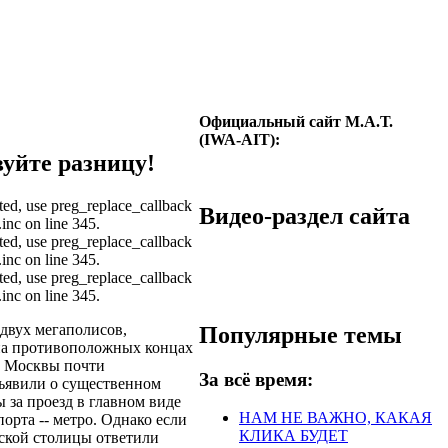
Официальный сайт М.А.Т.
(IWA-AIT):
уйте разницу!
ated, use preg_replace_callback
Видео-раздел сайта
inc on line 345.
ated, use preg_replace_callback
inc on line 345.
ated, use preg_replace_callback
inc on line 345.
 двух мегаполисов,
Популярные темы
а противоположных концах
и Москвы почти
За всё время:
ъявили о существенном
за проезд в главном виде
НАМ НЕ ВАЖНО, КАКАЯ
порта -- метро. Однако если
КЛИКА БУДЕТ
ской столицы ответили