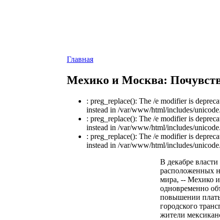
Главная
Мехико и Москва: Почувств
: preg_replace(): The /e modifier is deprec
instead in /var/www/html/includes/unicode.
: preg_replace(): The /e modifier is deprec
instead in /var/www/html/includes/unicode.
: preg_replace(): The /e modifier is deprec
instead in /var/www/html/includes/unicode.
В декабре власти
расположенных н
мира, -- Мехико 
одновременно об
повышении платы 
городского транс
жители мекcикан