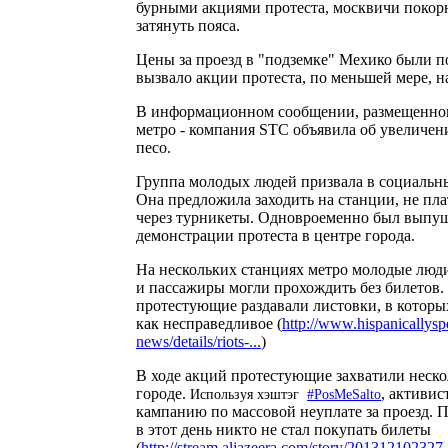
бурными акциями протеста, москвичи покорн
затянуть пояса.
Цены за проезд в "подземке" Мехико были п
вызвало акции протеста, по меньшей мере, н
В информационном сообщении, размещенном
метро - компания SТC объявила об увеличени
песо.
Группа молодых людей призвала в социальны
Она предложила заходить на станции, не пла
через турникеты. Одновроеменно был выпу
демонстрации протеста в центре города.
На нескольких станциях метро молодые люди
и пассажиры могли прохождить без билетов.
протестующие раздавали листовки, в котор
как несправедливое (
http://www.hispanicallysp
news/details/riots-...
)
В ходе акций протестующие захватили неско
городе.
, активис
Используя хэштэг
#PosMeSalto
кампанию по массовой неуплате за проезд. П
в этот день никто не стал покупать билеты
(
http://stream.aljazeera.com/story/20131210232