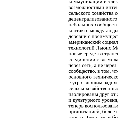
коммуникации и элек
возможностями интен
сельского хозяйства 
децентрализованного 
небольших сообществ
контакте между людь
деревни с преимущес
американский социал
технологий Льюис Ма
новые средства тран
соединении с возмож
через сеть, а не чере
сообщество, в том, ч
основного техническо
с угрожающим задохн
сельскохозяйственны
изолированы друг от 
и культурного уровня
теперь воспользовать
организацией, более
города. Тем самым б