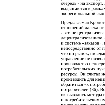
очередь - на экспорт
выдвигаются в рамка
экорегиональной эко
Предлагаемая Кропо
отношений далека от
- это не централизов
децентрализованное,
и системе «заказов»,
непосредственно от п
что ни рынок, ни ад
управление не позво
производство непосре
потребительских нуж
ресурсы. Он считал 
производить для неиз
обратиться «к потре
потребителей (36). В
оказывались методы 
и потребительских ну
по его мысли, ориент