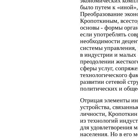
экономических компл
было путем к «иной»,
Преобразование экон
Кропоткиным, всестор
основы - формы орган
если употреблять со
необходимости децен
системы управления,
в индустрии и малых 
преодолении жесткого
сферы услуг, сопряж
технологического фак
развитии сетевой ст
политических и обще
Отрицая элементы ин
устройства, связанны
личности, Кропоткин
из технологий индус
для удовлетворения 
населения. Но в его 