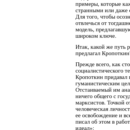
примеры, которые ка
странными или даже 
Для того, чтобы осозн
отвлечься от тогдашн
модель, предлагавшу
широком ключе.
Итак, какой же путь 
предлагал Кропоткин
Прежде всего, как ст
социалистического т
Кропоткин придавал 
гуманистическим цел
Отстаиваемый им ана
ничего общего с гос
марксистов. Точкой о
человеческая личнос
ее освобождение и вс
писал об этом в рабо
идеал»: