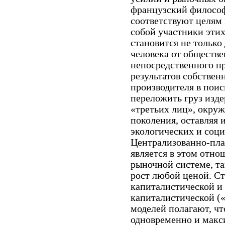
французский философ
соответствуют целям 
собой участники этих
становится не тольк
человека от обществ
непосредственного пр
результатов собствен
производителя в пои
переложить груз изде
«третьих лиц», окр
поколения, оставляя 
экологических и соци
Централизованно-пла
является в этом отно
рыночной системе, та
рост любой ценой. С
капиталистической и 
капиталистической (
моделей полагают, чт
одновременно и макс