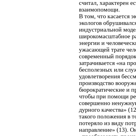
считал, характерен е
взаимопомощи.
В том, что касается 
экологов обрушивался
индустриальной моде
широкомасштабное ра
энергии и человеческ
ужасающей трате чел
современный порядок»
затрачивается «на пр
бесполезных или слу
удовлетворения бессм
производство вооруже
бюрократические и п
чтобы при помощи рек
совершенно ненужную
дурного качества» (1
такого положения в т
потеряло из виду пот
направление» (13). 