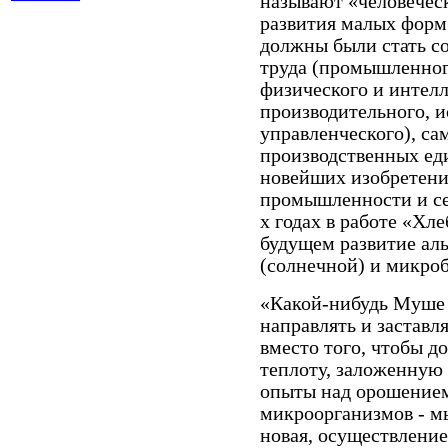
называют «человечес
развития малых форм 
должны были стать с
труда (промышленног
физического и интелл
производительного, и
управленческого), са
производственных еди
новейших изобретений
промышленности и сел
х годах в работе «Хле
будущем развитие ал
(солнечной) и микро
«Какой-нибудь Муше 
направлять и заставл
вместо того, чтобы д
теплоту, заложенную 
опыты над орошением
микроорганизмов - м
новая, осуществление