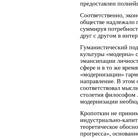
предоставлен полнейш
Соответственно, эко
обществе надлежало 
суммируя потребност
друг с другом в интер
Гуманистический под
культуры «модерна» 
эмансипации личност
сфере и в то же врем
«модернизации» гарм
направление. В этом
соответствовал мысли
столетия философом А
модернизации необхо
Кропоткин не прини
индустриально-капит
теоретическое обосн
прогресса», основанн