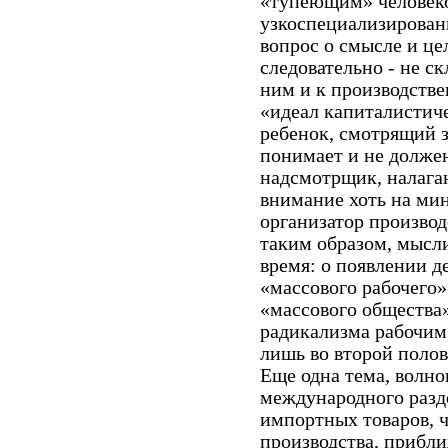
«тупеющим» человеком
узкоспециализирован
вопрос о смысле и це
следовательно - не с
ним и к производств
«идеал капиталистич
ребенок, смотрящий з
понимает и не должен
надсмотрщик, налага
внимание хоть на мину
организатор производ
таким образом, мысли
время: о появлении 
«массового рабочего»
«массового общества»
радикализма рабочим
лишь во второй полов
Еще одна тема, волно
международного разд
импортных товаров, ч
производства, прибл