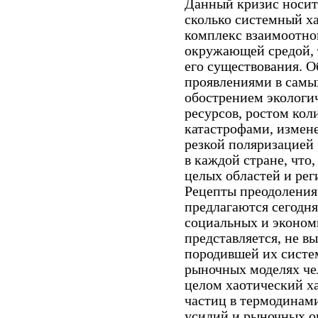
Данный кризис носит
сколько системный ха
комплекс взаимоотн
окружающей средой, 
его существования. О
проявлениями в самы
обострением экологи
ресурсов, ростом кол
катастрофами, измене
резкой поляризацией 
в каждой стране, что
целых областей и рег
Рецепты преодоления
предлагаются сегодн
социальных и эконом
представляется, не в
породившей их систе
рыночных моделях чел
целом хаотический х
частиц в термодинами
усилий и рыночных о