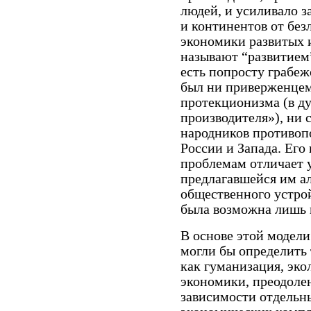
людей, и усиливало з
и континентов от без
экономики развитых и
называют “развитием”
есть попросту грабежо
был ни приверженцем
протекционизма (в д
производителя»), ни
народников противоп
России и Запада. Его
проблемам отличает 
предлагавшейся им а
общественного устрой
была возможна лишь 
В основе этой модел
могли бы определить
как гуманизация, эк
экономики, преодоле
зависимости отдельн