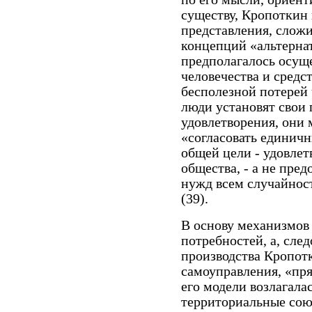
существу, Кропоткин
представления, сложи
концепций «альтерна
предполагалось осущ
человечества и средс
бесполезной потерей 
люди установят свои 
удовлетворения, они 
«согласовать единичн
общей цели - удовле
общества, - а не пре
нужд всем случайнос
(39).
В основу механизмов
потребностей, а, сле
производства Кропот
самоуправления, «пр
его модели возлагала
территориальные сою