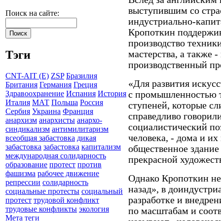
выступившим со стра
Поиск на сайте:
индустриально-капита
Кропоткин поддержив
производство техник
Тэги
мастерства, а также -
производственный пр
CNT-AIT (E)
ZSP
Бразилия
«Для развития искусс
Британия
Германия
Греция
с промышленностью 
Здравоохранение
Испания
История
Италия
МАТ
Польша
Россия
ступеней, которые сл
Сербия
Украина
Франция
справедливо говорил
анархизм
анархисты
анархо-
социалистический по
синдикализм
антимилитаризм
человека, - дома и их
всеобщая забастовка
дикая
забастовка
забастовка
капитализм
общественное здание [
международная солидарность
прекрасной художест
образование
протест
против
фашизма
рабочее движение
Однако Кропоткин не
репрессии
солидарность
назад», в доиндустри
социальные протесты
социальный
разработке и внедре
протест
трудовой конфликт
трудовые конфликты
экология
по масштабам и соотв
Мета теги