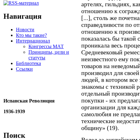
артелях, гильдиях, к
отношению к согражд
Навигация
[...], столь же почетн
справедливости по о
Новости
отношению к произво
Кто мы такие?
показалась бы такой 
Интернационал
проникала весь процес
Конгрессы МАТ
Средневековый ремес
Принципы, цели и
статуты
неизвестного ему пок
Библиотека
товаров на неведомый
Ссылки
производил для своей
людей, в котором все 
знакомы с техникой ре
отдельный производи
покупки - их предлага
Испанская Революция
организации для кажд
1936-1939
самолюбия не предлаг
технические недостат
общину» (19).
Поиск
Вслед за английским