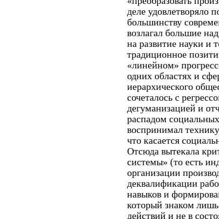
«преобразовать произ
деле удовлетворяло п
большинству совреме
возлагал большие на
на развитие науки и т
традиционное позити
«линейном» прогрессе
одних областях и сфе
иерархического общес
сочеталось с регрессо
дегуманизацией и от
распадом социальных 
воспринимал технику 
что касается социаль
Отсюда вытекала кри
системы» (то есть и
организации производ
деквалификации рабо
навыков и формирова
который знаком лишь
действий и не в сост