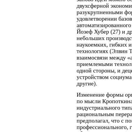
двухсферной эконом
разукрупненными фо
удовлетворении базов
автоматизированного 
Йозеф Хубер (27) и др
небольших производс
наукоемких, гибких 
технологиях (Элвин Т
взаимосвязи между «
приемлемыми техноло
одной стороны, и де
устройством социума,
другие).
Изменение формы орг
по мысли Кропоткина
индустриального типа
рациональным перера
предполагал, что с п
профессионального, 