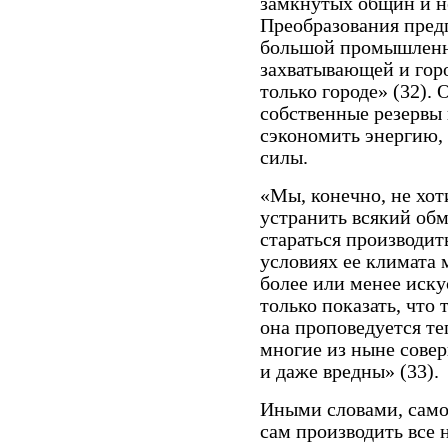
замкнутых общин и н
Преобразования предп
большой промышленно
захватывающей и горо
только городе» (32). 
собственные резервы 
сэкономить энергию,
силы.
«Мы, конечно, не хот
устранить всякий обм
стараться производит
условиях ее климата 
более или менее иск
только показать, что 
она проповедуется те
многие из ныне сове
и даже вредны» (33).
Иными словами, само
сам производить все 