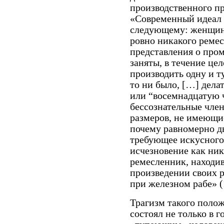
производственного пр
«Современный идеал р
следующему: женщины
ровно никакого ремес
представления о про
заняты, в течение це
производить одну и т
то ни было, […] дел
или “восемнадцатую 
бессознательные чле
размеров, не имеющие
почему равномерно д
требующее искусного 
исчезновение как ник
ремесленник, находи
произведении своих 
при железном рабе» (
Трагизм такого поло
состоял не только в г