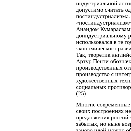
индустриальной логик
допустимо считать од
постиндустриализма.
«постиндустриализм»,
Анандом Кумарасвами
доиндустриальному р
использовался в те г
экономического разви
Так, теоретик англий
Артур Пенти обознач
производственных от
производство с инте
художественных техн
социальных противор
(25).
Многие современные 
своих построениях н
предложения российс
забытых, но ныне во
заново идей можно о