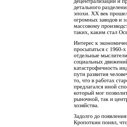
децентрализации и п
детального разделени
эпохи. ХХ век проше
огромных заводов и э
массовому производ
таких, каким стал Ос
Интерес к экономиче
просыпаться с 1960-х 
отдельные мыслители,
социальных движений
катастрофичность ин
пути развития челове
то, что в работах ста
предлагался иной спо
который мог позволит
рыночной, так и цен
хозяйства.
Задолго до появления
Кропоткин понял, чт