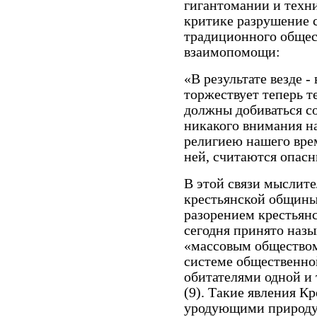
гигантомании и техн
критике разрушение 
традиционного общес
взаимопомощи:
«В результате везде - 
торжествует теперь т
должны добиваться со
никакого внимания н
религиею нашего вре
ней, считаются опасн
В этой связи мыслит
крестьянской общины
разорением крестьянс
сегодня принято наз
«массовым обществом
системе общественно
обитателями одной и 
(9). Такие явления 
уродующими природу ч