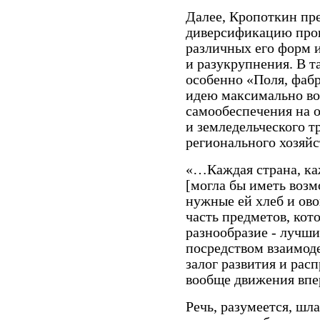
Далее, Кропоткин пр
диверсификацию прои
различных его форм 
и разукрупнения. В та
особенно «Поля, фабр
идею максимально во
самообеспечения на 
и земледельческого т
регионального хозяйс
«…Каждая страна, ка
[могла бы иметь возм
нужные ей хлеб и ов
часть предметов, кот
разнообразие - лучш
посредством взаимоде
залог развития и рас
вообще движения впер
Речь, разумеется, шл