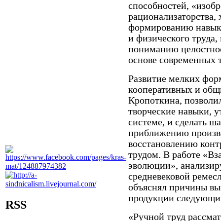
способностей, «изобр
рационализаторства, х
формированию навыко
и физического труда
пониманию целостнос
основе современных 
Развитие мелких фор
кооперативных и общ
Кропоткина, позволи
творческие навыки, 
системе, и сделать ш
приближению произво
восстановлению конт
трудом. В работе «В
эволюции», анализиру
средневековой ремес
объяснял причины вы
продукции следующи
RSS
«Ручной труд рассматр