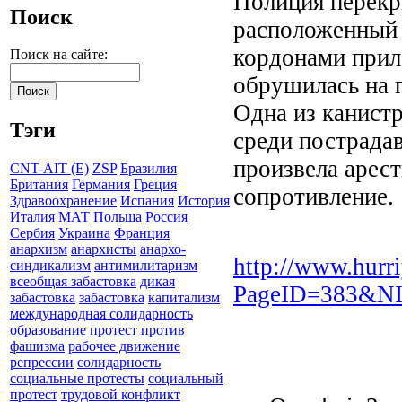
Полиция перекр
Поиск
расположенный 
кордонами прил
Поиск на сайте:
обрушилась на 
Одна из канистр
Тэги
среди пострада
произвела арес
CNT-AIT (E)
ZSP
Бразилия
Британия
Германия
Греция
сопротивление.
Здравоохранение
Испания
История
Италия
МАТ
Польша
Россия
Сербия
Украина
Франция
анархизм
анархисты
анархо-
http://www.hurr
синдикализм
антимилитаризм
всеобщая забастовка
дикая
PageID=383&N
забастовка
забастовка
капитализм
международная солидарность
образование
протест
против
фашизма
рабочее движение
репрессии
солидарность
социальные протесты
социальный
протест
трудовой конфликт