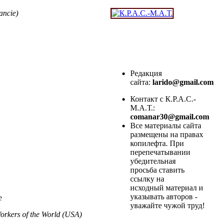
ancie
)
Редакция
сайта:
larido@gmail.com
Контакт с К.Р.А.С.-
М.А.Т.:
comanar30@gmail.com
Все материалы сайта
размещены на правах
копилефта. При
перепечатывании
убедительная
просьба ставить
ссылку на
исходный материал и
указывать авторов -
e
уважайте чужой труд!
orkers of the World (USA)