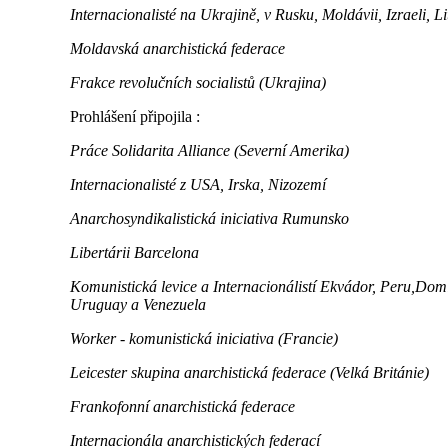
Internacionalisté na Ukrajině, v Rusku, Moldávii, Izraeli, 
Moldavská anarchistická federace
Frakce revolučních socialistů (Ukrajina)
Prohlášení připojila :
Práce Solidarita Alliance (Severní Amerika)
I
nternacionalisté
z USA,
Irska,
Nizozemí
Anarchosyndikalistická iniciativa Rumunsko
L
ibertárii Barcelona
Komunistická levice a Internacionálistí Ekvádor, Peru,Dom
Uruguay a Venezuela
Worker - komunistická iniciativa (Francie)
Leicester skupina anarchistická federace (Velká Británie)
Frankofonní anarchistická federace
Internacionála anarchistických federací