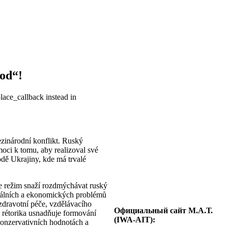
rod“!
place_callback instead in
ezinárodní konflikt. Ruský
moci k tomu, aby realizoval své
dě Ukrajiny, kde má trvalé
e režim snaží rozdmýchávat ruský
ciálních a ekonomických problémů
zdravotní péče, vzdělávacího
Официальный сайт М.А.Т.
á rétorika usnadňuje formování
(IWA-AIT):
konzervativních hodnotách a