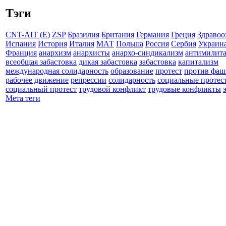
Тэги
CNT-AIT (E)
ZSP
Бразилия
Британия
Германия
Греция
Здравоо
Испания
История
Италия
МАТ
Польша
Россия
Сербия
Украин
Франция
анархизм
анархисты
анархо-синдикализм
антимилит
всеобщая забастовка
дикая забастовка
забастовка
капитализм
международная солидарность
образование
протест
против фаш
рабочее движение
репрессии
солидарность
социальные протес
социальный протест
трудовой конфликт
трудовые конфликты
Мета теги