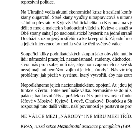
represivní politice.
Na Ukrajině vedla akutní ekonomická krize k zesílení konf
klany oligarchů. Staré klany využily ultrapravicová a ultran
státního převratu v Kyjevě. Politická elita na Krymu a na 
dělit o moc a majetek s budoucími vládci z Kyjeva a snaží 
Obě strany sahají po nacionalistické hysterii: na jedné stran
Dochází k ozbrojeným střetům a ke krveprolití. Západní moc
a jejich intervence by mohla vést ke třetí světové válce.
Soupeřící kliky podnikatelských skupin jako obvykle nutí b
lidi: námezdní pracující, nezaměstnané, studenty, důchodce
štvou nás proti sobě, nutí nás, abychom zapomněli na své s
nezajímají ani nemůžou zajímat jejich „národy“. Nás víc tráp
problémy: jak přežít v systému, který vytvořili, aby nás zotro
Nepodlehneme jejich nacionalistickému opojení. Ať jdou jejic
funkce k čertu! Tohle není naše válka. Nemusíme se do ní zapo
paláce, bankovní účty a požitek sedět v polstrovaných funkc
šéfové v Moskvě, Kyjevě, Lvově, Charkově, Doněcku a Si
rozpoutají tuto další válku, naší povinností je postavit se p
NE VÁLCE MEZI „NÁRODY“! NE MÍRU MEZI TŘÍD
KRAS, ruská sekce Mezinárodní asociace pracujících (IWA