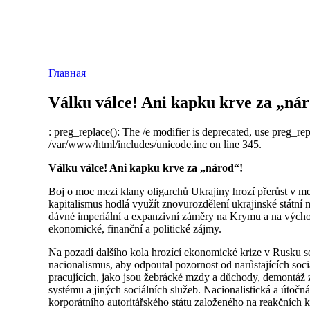
Главная
Válku válce! Ani kapku krve za „ná
: preg_replace(): The /e modifier is deprecated, use preg_re
/var/www/html/includes/unicode.inc on line 345.
Válku válce! Ani kapku krve za „národ“!
Boj o moc mezi klany oligarchů Ukrajiny hrozí přerůst v m
kapitalismus hodlá využít znovurozdělení ukrajinské státní 
dávné imperiální a expanzivní záměry na Krymu a na výcho
ekonomické, finanční a politické zájmy.
Na pozadí dalšího kola hrozící ekonomické krize v Rusku s
nacionalismus, aby odpoutal pozornost od narůstajících so
pracujících, jako jsou žebrácké mzdy a důchody, demontáž 
systému a jiných sociálních služeb. Nacionalistická a útočn
korporátního autoritářského státu založeného na reakčních 