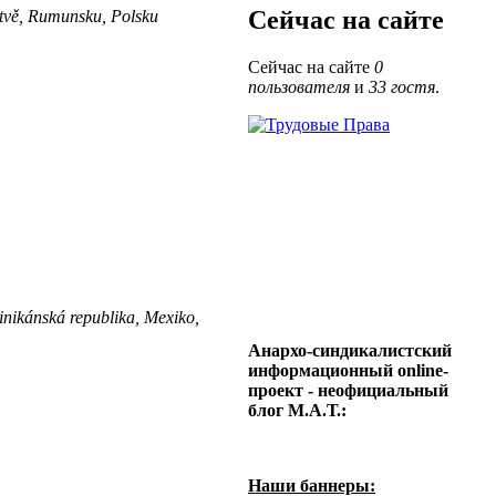
Сейчас на сайте
Litvě, Rumunsku, Polsku
Сейчас на сайте
0
пользователя
и
33 гостя
.
inikánská republika, Mexiko,
Анархо-синдикалистский
информационный online-
проект - неофициальный
блог М.А.Т.:
Наши баннеры: