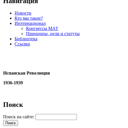
Навигация
Новости
Кто мы такие?
Интернационал
Конгрессы МАТ
Принципы, цели и статуты
Библиотека
Ссылки
Испанская Революция
1936-1939
Поиск
Поиск на сайте: