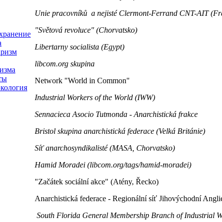
Unie
pracovníků
a
nejisté
Clermont
-
Ferrand
CNT
-
AIT
(
Fr
"
Světová revoluce
"
(
Chorvatsko
)
хранение
а
Libertarny socialista (Egypt)
аризм
libcom.org
skupina
изма
ты
Network
"
World in
Common
"
экология
Industrial Workers of the World (IWW)
Sennacieca Asocio Tutmonda - Anarchistická
frakce
Bristol skupina anarchistická federace (Velká Británie)
Síť
anarchosyndikalisté
(MASA,
Chorvatsko
)
Hamid
Moradei
(
libcom.org
/
tags
/h
amid
-
moradei
)
"
Začátek
sociální
akce
"
(Atény,
Řecko
)
Anarchistická federace
-
Regionální
síť
Jihovýchodní Angli
South Florida General Membership Branch of Industrial W