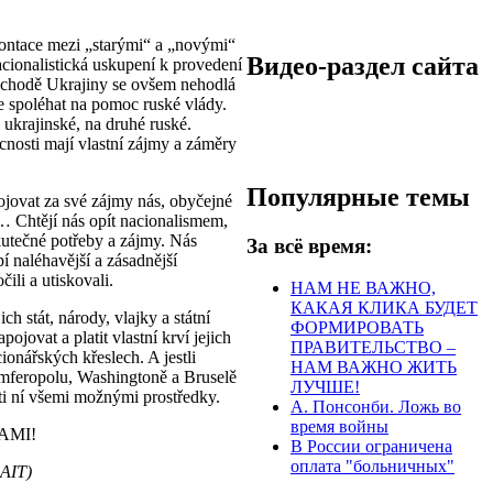
rontace mezi „starými“ a „novými“
Видео-раздел сайта
acionalistická uskupení k provedení
východě Ukrajiny se ovšem nehodlá
se spoléhat na pomoc ruské vlády.
ě ukrajinské, na druhé ruské.
nosti mají vlastní zájmy a záměry
Популярные темы
ojovat za své zájmy nás, obyčejné
… Chtějí nás opít nacionalismem,
kutečné potřeby a zájmy. Nás
За всё время:
í naléhavější a zásadnější
čili a utiskovali.
НАМ НЕ ВАЖНО,
КАКАЯ КЛИКА БУДЕТ
h stát, národy, vlajky a státní
ФОРМИРОВАТЬ
jovat a platit vlastní krví jejich
ПРАВИТЕЛЬСТВО –
ionářských křeslech. A jestli
НАМ ВАЖНО ЖИТЬ
mferopolu,
Washington
ě
a
Brusel
ě
ЛУЧШЕ!
roti ní všemi možnými prostředky.
А. Понсонби. Ложь во
время войны
AMI!
В России ограничена
оплата "больничных"
-AIT)