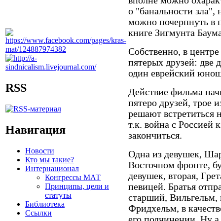
вполне можно охарак
о "банальности зла",
можно почерпнуть в 
книге Зигмунта Баума
Собственно, в центре
пятерых друзей: две 
один еврейский юнош
RSS
Действие фильма начи
пятеро друзей, трое 
решают встретиться н
т.к. война с Россией
Навигация
закончиться.
Новости
Одна из девушек, Шар
Кто мы такие?
Восточном фронте, б
Интернационал
девушек, вторая, Гре
Конгрессы МАТ
певицей. Братья отпр
Принципы, цели и
статуты
старший, Вильгельм, 
Библиотека
Фридхельм, в качеств
Ссылки
его подчинении. Ну а