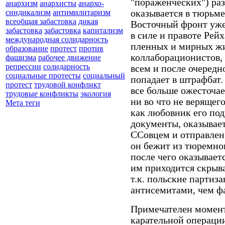
"пораженческих") раз
анархизм
анархисты
анархо-
оказывается в тюрьме
синдикализм
антимилитаризм
всеобщая забастовка
дикая
Восточный фронт уж
забастовка
забастовка
капитализм
в силе и правоте Рей
международная солидарность
пленных и мирных жи
образование
протест
против
коллаборационистов, 
фашизма
рабочее движение
репрессии
солидарность
всем и после очередно
социальные протесты
социальный
попадает в штрафбат.
протест
трудовой конфликт
все больше ожесточае
трудовые конфликты
экология
ни во что не верящего
Мета теги
как любовник его под
документы, оказывает
ССовцем и отправлен 
он бежит из тюремног
после чего оказывает
им приходится скрыва
т.к. польские парти
антисемитами, чем ф
Примечателен момент 
карательной операци