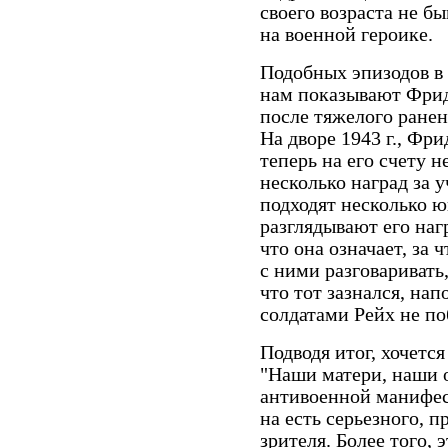
своего возраста не б
на военной героике.
Подобных эпизодов в 
нам показывают Фрид
после тяжелого ранен
На дворе 1943 г., Фр
теперь на его счету 
несколько наград за у
подходят несколько ю
разглядывают его наг
что она означает, за 
с ними разговаривать,
что тот зазнался, нап
солдатами Рейх не по
Подводя итог, хочетс
"Наши матери, наши о
антивоенной манифес
на есть серьезного, 
зрителя. Более того,