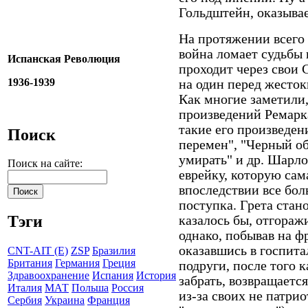
Гольдштейн, оказывае
На протяжении всего
война ломает судьбы 
Испанская Революция
проходит через свои 
1936-1939
на один перед жесто
Как многие заметили,
произведений Ремарка
такие его произведен
Поиск
перемен", "Черный об
умирать" и др. Шарло
Поиск на сайте:
еврейку, которую сам
впоследствии все бол
поступка. Грета стан
Тэги
казалось бы, отгораж
однако, побывав на ф
оказавшись в госпита
CNT-AIT (E)
ZSP
Бразилия
Британия
Германия
Греция
подруги, после того к
Здравоохранение
Испания
История
забрать, возвращается
Италия
МАТ
Польша
Россия
из-за своих не патри
Сербия
Украина
Франция