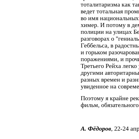
тоталитаризма как та
ведет тотальная про
во имя национальных
химер. И потому в д
полиции на улицах Б
разговорах о "гениал
Геббельса, в радостн
и горьком разочарова
поражениями, и проч
Третьего Рейха легко
другими авторитарн
разных времен и разн
увиденное на совреме
Поэтому я крайне рек
фильм, обязательного
А. Фёдоров
, 22-24 ап