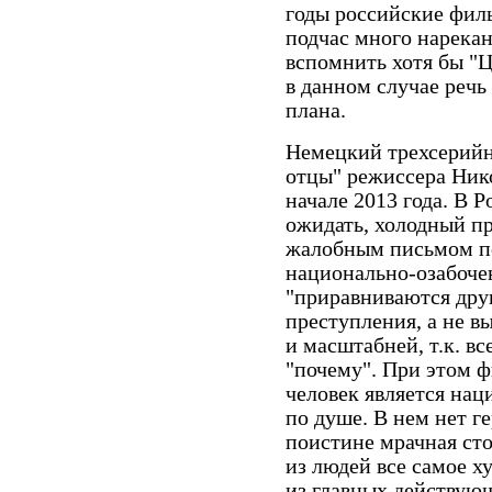
годы российские фил
подчас много нарекан
вспомнить хотя бы "
в данном случае речь
плана.
Немецкий трехсерий
отцы" режиссера Ник
начале 2013 года. В Р
ожидать, холодный п
жалобным письмом по
национально-озабоче
"приравниваются друг
преступления, а не в
и масштабней, т.к. вс
"почему". При этом ф
человек является нац
по душе. В нем нет ге
поистине мрачная сто
из людей все самое х
из главных действую