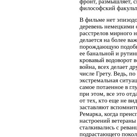
фронт, размышляет, с
философский факульт
В фильме нет эпизод
деревень немецкими 
расстрелов мирного н
делается на более ва
порождающую подобн
ее банальной и рути
кровавый водоворот в
война, всех делает д
числе Грету. Ведь, по
экстремальная ситуац
самое потаенное в гл
при этом, все это от
от тех, кто еще не в
заставляют вспомнить
Ремарка, когда преи
настроений ветераны
сталкивались с рева
подрастающего покол