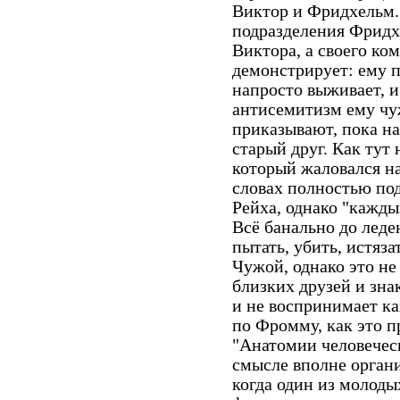
Виктор и Фридхельм.
подразделения Фридхе
Виктора, а своего ко
демонстрирует: ему пл
напросто выживает, и
антисемитизм ему чуж
приказывают, пока на
старый друг. Как тут
который жаловался н
словах полностью по
Рейха, однако "кажды
Всё банально до лед
пытать, убить, истязат
Чужой, однако это не
близких друзей и знак
и не воспринимает ка
по Фромму, как это п
"Анатомии человечес
смысле вполне органи
когда один из молоды