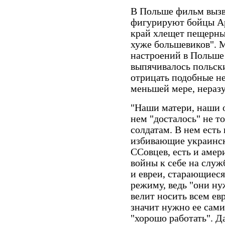
В Польше фильм вызва
фигурируют бойцы Ар
край хлещет пещерный
хуже большевиков". 
настроений в Польше 
выпячивалось польск
отрицать подобные не
меньшей мере, неразу
"Наши матери, наши 
нем "досталось" не т
солдатам. В нем есть
избивающие украинск
ССовцев, есть и аме
войны к себе на служ
и евреи, старающиес
режиму, ведь "они ну
велит носить всем ев
значит нужно ее сам
"хорошо работать". Д