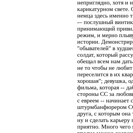
неприглядно, хотя и 
карикатурном свете. 
немца здесь именно т
-– послушный винтик
принимающий привила
режим, и мерно плы
истории. Демонстрир
"обывателей" в худше
солдат, который расс
обещал всем нам дать
не то чтобы не любит
переселится в их квар
хорошая"; девушка, о
фильма, которая -- да
стороны СС за любов
с евреем -- начинает
штурмбанфюрером СС,
друга, с которым она
ну и сделать карьеру 
приятно. Много чего 