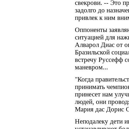
свекрови. -- Это 
задолго до назнач
привлек к ним вни
Оппоненты заявляют
ситуацией для наж
Алварол Диас от 
Бразильской социа
встречу Руссефф 
маневром...
"Когда правительс
принимать чемпион
принесет нам улуч
людей, они проводя
Мария дас Дорис 
Неподалеку дети и
устанавливают бо