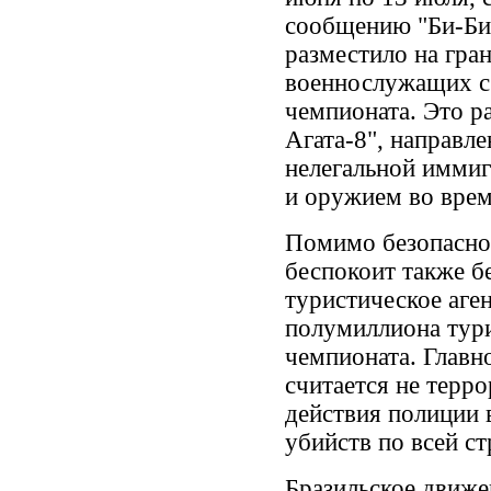
сообщению "Би-Би
разместило на гра
военнослужащих с
чемпионата. Это р
Агата-8", направл
нелегальной иммиг
и оружием во врем
Помимо безопаснос
беспокоит также б
туристическое аге
полумиллиона тури
чемпионата. Главн
считается не терр
действия полиции в
убийств по всей с
Бразильское движе