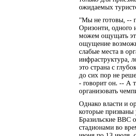
ожидаемых турист
"Мы не готовы, --
Оризонти, одного и
можем ощущать эт
ощущение возможно
слабые места в орг
инфраструктура, ло
это страна с глуб
до сих пор не реш
- говорит он. -- А
организовать чемп
Однако власти и о
которые призваны 
Бразильские ВВС о
стадионами во вре
июня по 13 июля, 