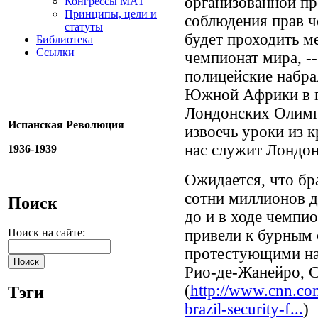
организованной пр
Конгрессы МАТ
Принципы, цели и
соблюдения прав ч
статуты
будет проходить м
Библиотека
Ссылки
чемпионат мира, --
полицейские набра
Южной Африки в п
Лондонских Олимп
Испанская Революция
извоечь уроки из 
нас служит Лондон
1936-1939
Ожидается, что бр
сотни миллионов д
Поиск
до и в ходе чемпио
привели к бурным
Поиск на сайте:
протестующими на 
Рио-де-Жанейро, С
(
http://www.cnn.com
Тэги
brazil-security-f...
)