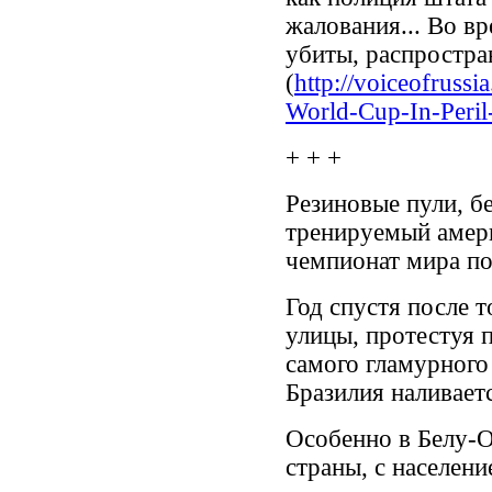
жалования... Во в
убиты, распростран
(
http://voiceofruss
World-Cup-In-Peril
+ + +
Резиновые пули, б
тренируемый амер
чемпионат мира по
Год спустя после 
улицы, протестуя 
самого гламурного
Бразилия наливает
Особенно в Белу-О
страны, с населени