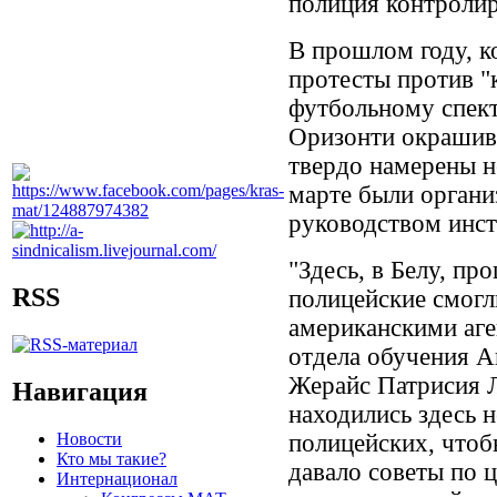
полиция контролир
В прошлом году, к
протесты против "
футбольному спект
Оризонти окрашива
твердо намерены не
марте были органи
руководством инс
"Здесь, в Белу, пр
RSS
полицейские смогл
американскими аген
отдела обучения 
Жерайс Патрисия Л
Навигация
находились здесь 
Новости
полицейских, чтоб
Кто мы такие?
давало советы по 
Интернационал