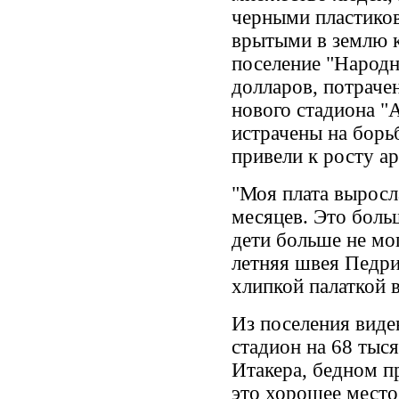
черными пластико
врытыми в землю 
поселение "Народн
долларов, потраче
нового стадиона "
истрачены на борьб
привели к росту а
"Моя плата выросл
месяцев. Это боль
дети больше не мог
летняя швея Педри
хлипкой палаткой 
Из поселения виде
стадион на 68 тыся
Итакера, бедном п
это хорошее место