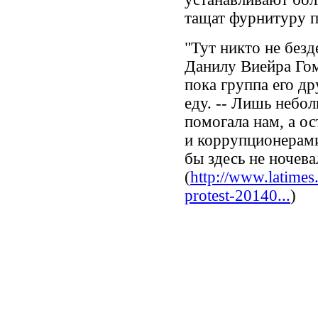
тащат фурнитуру 
"Тут никто не безд
Данилу Виейра Го
пока группа его др
еду. -- Лишь небо
помогала нам, а о
и коррупционерами
бы здесь не ночева
(
http://www.latimes.
protest-20140...
)