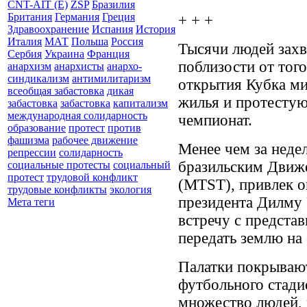
CNT-AIT (E)
ZSP
Бразилия
Британия
Германия
Греция
+ + +
Здравоохранение
Испания
История
Италия
МАТ
Польша
Россия
Тысячи людей зах
Сербия
Украина
Франция
поблизости от того
анархизм
анархисты
анархо-
синдикализм
антимилитаризм
открытия Кубка ми
всеобщая забастовка
дикая
жилья и протестую
забастовка
забастовка
капитализм
международная солидарность
чемпионат.
образование
протест
против
фашизма
рабочее движение
Менее чем за неде
репрессии
солидарность
бразильским Движ
социальные протесты
социальный
протест
трудовой конфликт
(MTST), привлек о
трудовые конфликты
экология
президента Дилму
Мета теги
встречу с предста
передать землю на
Палатки покрывают
футбольного стадио
множество людей,