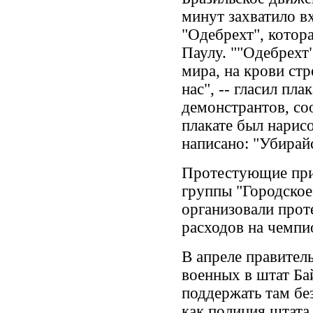
минут захватило в
"Одебрехт", котор
Паулу. ""Одебрехт
мира, на крови стр
нас", -- гласил пл
демонстрантов, со
плакате был нарис
написано: "Убирай
Протестующие при
группы "Городское
организовали прот
расходов на чемпи
В апреле правител
военных в штат Ба
поддержать там без
как полиция штата