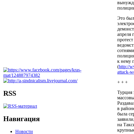
вынужде
полици
Это был
электро
демонст
апреля 
протест
ведомст
сотнями
полиция
к нему 
(
http://
attack-wo
+ + +
RSS
Турция 
массовы
Раздава
в район
была се
Навигация
заявили
на Такс
крупные
Новости