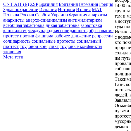
Босфор 
CNT-AIT (E)
ZSP
Бразилия
Британия
Германия
Греция
14.00 п
Здравоохранение
Испания
История
Италия
МАТ
группы 
Польша
Россия
Сербия
Украина
Франция
анархизм
там и м
анархисты
анархо-синдикализм
антимилитаризм
а досту
всеобщая забастовка
дикая забастовка
забастовка
туда по
капитализм
международная солидарность
образование
Истикля
протест
против фашизма
рабочее движение
репрессии
с водом
солидарность
социальные протесты
социальный
кто пок
протест
трудовой конфликт
трудовые конфликты
прорспе
экология
солидар
Мета теги
им путь
провали
собравш
полиция
Таксима
Гази, к
пытаясь
людей, 
Завязал
Османбе
пулями.
протест
мусорны
демонст