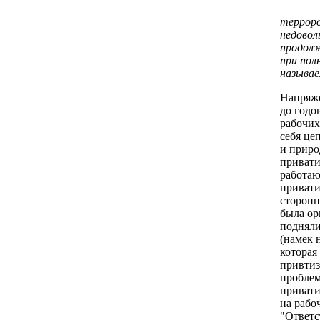
терроро
недовол
продол
при пол
называе
Напряже
до годо
рабочих
себя це
и приро
привати
работаю
привати
сторонн
была ор
подняли
(намек 
которая
привтиз
проблем
привати
на рабо
"Ответс