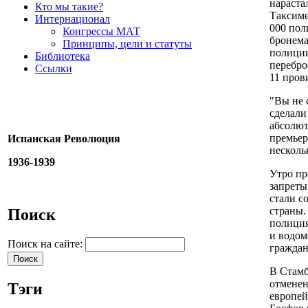
нараста
Кто мы такие?
Таксиме
Интернационал
000 пол
Конгрессы МАТ
бронема
Принципы, цели и статуты
полиции
Библиотека
перебро
Ссылки
11 пров
"Вы не 
сделали
абсолют
премьер
Испанская Революция
несколь
1936-1939
Утро пр
запреты
стали с
страны.
Поиск
полиция
и водом
Поиск на сайте:
граждан
В Стамб
отменен
Тэги
европей