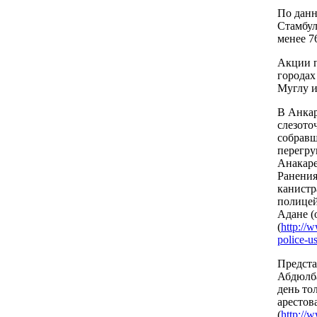
По данн
Стамбул
менее 7
Акции п
городах
Муглу и
В Анкар
слезото
собравш
перегру
Анакаре
Ранения
канистр
полицей
Адане (
(
http://
police-us
Предста
Абдюлба
день то
арестов
(
http://