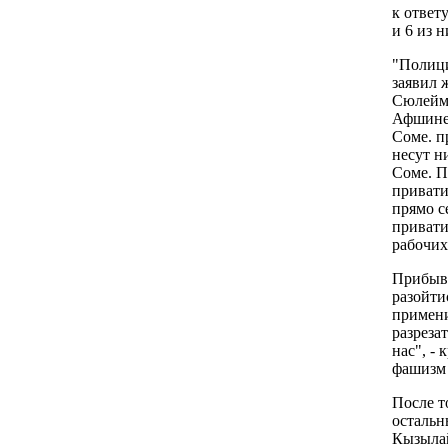
к ответ
и 6 из 
"Полици
заявил 
Сюлейма
Афшине,
Соме. п
несут н
Соме. П
привати
прямо с
привати
рабочих
Прибывш
разойти
примени
разреза
нас", -
фашизм 
После т
остальн
Кызылай