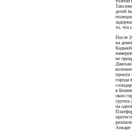
толпой 
Таксима
детей б
полицию
задержа
то, что
После 2
на демо
Кадыкёе
намерев
не прек
Джиханг
колонне
процти 
города 
солидар
в Бешик
окон го
группа 
на одно
Платфор
протест
разошли
Анкаре 