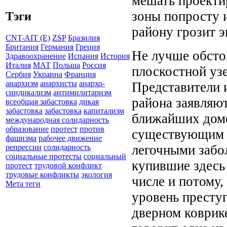
мешать проекти
зоны попросту и
Тэги
району грозит э
CNT-AIT (E)
ZSP
Бразилия
Британия
Германия
Греция
Не лучше обстои
Здравоохранение
Испания
История
Италия
МАТ
Польша
Россия
плоскостной узе
Сербия
Украина
Франция
анархизм
анархисты
анархо-
Представители 
синдикализм
антимилитаризм
района заявляют
всеобщая забастовка
дикая
забастовка
забастовка
капитализм
ближайших домо
международная солидарность
образование
протест
против
существующим 
фашизма
рабочее движение
легочными забол
репрессии
солидарность
социальные протесты
социальный
купившие здесь
протест
трудовой конфликт
трудовые конфликты
экология
числе и потому,
Мета теги
уровень преступ
дверном коврик