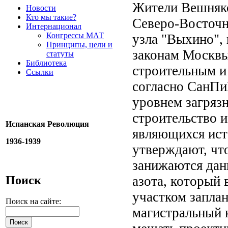
Жители Вешняко
Новости
Кто мы такие?
Северо-Восточн
Интернационал
Конгрессы МАТ
узла "Выхино", 
Принципы, цели и
законам Москвы
статуты
Библиотека
строительным и
Ссылки
согласно СанПи
уровнем загряз
строительство и
Испанская Революция
являющихся ист
1936-1939
утверждают, чт
занижаются дан
Поиск
азота, который 
участком запла
Поиск на сайте:
магистральный 