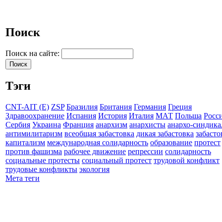
Поиск
Поиск на сайте:
Тэги
CNT-AIT (E)
ZSP
Бразилия
Британия
Германия
Греция
Здравоохранение
Испания
История
Италия
МАТ
Польша
Росс
Сербия
Украина
Франция
анархизм
анархисты
анархо-синдика
антимилитаризм
всеобщая забастовка
дикая забастовка
забасто
капитализм
международная солидарность
образование
протест
против фашизма
рабочее движение
репрессии
солидарность
социальные протесты
социальный протест
трудовой конфликт
трудовые конфликты
экология
Мета теги