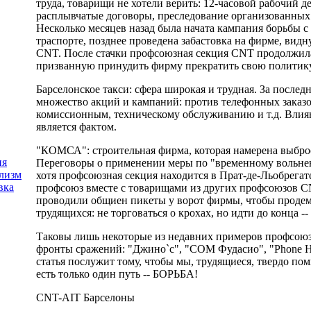
труда, товарищи не хотели верить: 12-часовой рабочий де
расплывчатые договоры, преследование организованных 
Несколько месяцев назад была начата кампания борьбы 
траспорте, позднее проведена забастовка на фирме, вид
CNT. После стачки профсоюзная секция CNT продолжи
призванную принудить фирму прекратить свою политику
Барселонское такси: сфера широкая и трудная. За после
множество акций и кампаний: против телефонных заказ
комиссионным, техническому обслуживанию и т.д. Вли
является фактом.
"КОМСА": строительная фирма, которая намерена выброс
ия
Переговоры о применении меры по "временному вольнен
лизм
хотя профсоюзная секция находится в Прат-де-Льобрегате
вка
профсоюз вместе с товарищами из других профсоюзов C
проводили общиен пикеты у ворот фирмы, чтобы продем
трудящихся: не торговаться о крохах, но идти до конца -
Таковы лишь некоторые из недавних примеров профсоюз
фронты сражений: "Джино`с", "СОМ Фудасио", "Phone Hou
статья послужит тому, чтобы мы, трудящиеся, твердо пом
есть только один путь -- БОРЬБА!
CNT-AIT Барселоны