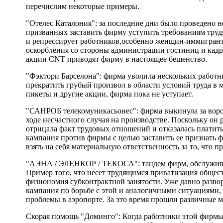
перечислим некоторые примеры.
"Отелес Каталония": за последние дни было проведено н
призванных заставить фирму уступить требованиям труд
и репрессирует работников,особенно женщин-иммигран
оскорбления со стороны администрации гостиниц и кад
акции CNT приводят фирму в настоящее бешенство.
"Фэктори Барселона": фирма уволила нескольких работ
прекратить грубый произвол в области условий труда в 
пикеты и другие акции, фирма пока не уступает.
"САНРОБ телекомуникасьонес": фирма выкинула за воро
ходе несчастного случая на производстве. Поскольку он 
отрицала факт трудовых отношений и отказалась платит
кампания против фирмы с целью заставить ее признать 
взять на себя материальную ответственность за то, что 
"АЭНА / ЭЛЕНКОР / ТЕКОСА": тандем фирм, обслужива
Пример того, что несет трудящимся приватизация общес
физиономия субконтрактной занятости. Уже давно разво
кампания по борьбе с этой и аналогичными ситуациями,
проблемы в аэропорте. За это время прошли различные м
Скорая помощь "Доминго": Когда работники этой фирмы 