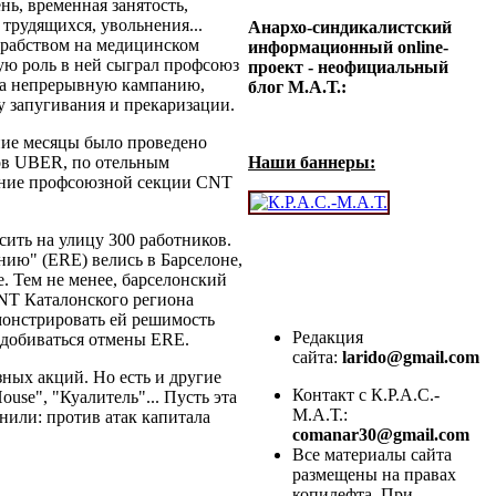
нь, временная занятость,
трудящихся, увольнения...
Анархо-синдикалистский
с рабством на медицинском
информационный online-
ную роль в ней сыграл профсоюз
проект - неофициальный
ла непрерывную кампанию,
блог М.А.Т.:
 запугивания и прекаризации.
дние месяцы было проведено
ов UBER, по отельным
Наши баннеры:
яние профсоюзной секции CNT
ить на улицу 300 работников.
ию" (ERE) велись в Барселоне,
. Тем не менее, барселонский
NT Каталонского региона
онстрировать ей решимость
Редакция
- добиваться отмены ERE.
сайта:
larido@gmail.com
ных акций. Но есть и другие
Контакт с К.Р.А.С.-
se", "Куалитель"... Пусть эта
М.А.Т.:
нили: против атак капитала
comanar30@gmail.com
Все материалы сайта
размещены на правах
копилефта. При