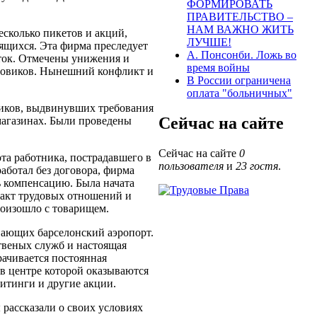
ФОРМИРОВАТЬ
ПРАВИТЕЛЬСТВО –
НАМ ВАЖНО ЖИТЬ
есколько пикетов и акций,
ЛУЧШЕ!
ящихся. Эта фирма преследует
А. Понсонби. Ложь во
ток. Отмечены унижения и
время войны
ровиков. Нынешний конфликт и
В России ограничена
оплата "больничных"
ников, выдвинувших требования
Сейчас на сайте
магазинах. Были проведены
Сейчас на сайте
0
та работника, пострадавшего в
пользователя
и
23 гостя
.
работал без договора, фирма
ь компенсацию. Была начата
факт трудовых отношений и
произошло с товарищем.
ющих барселонский аэропорт.
твеных служб и настоящая
рачивается постоянная
 в центре которой оказываются
итинги и другие акции.
рассказали о своих условиях