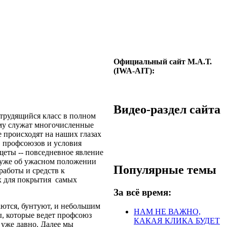
Официальный сайт М.А.Т.
(IWA-AIT):
Видео-раздел сайта
трудящийся класс в полном
ому служат многочисленные
 происходят на наших глазах
в профсоюзов и условия
щеты -- повседневное явление
я уже об ужасном положении
Популярные темы
работы и средств к
х для покрытия самых
За всё время:
аются, бунтуют, и небольшим
НАМ НЕ ВАЖНО,
, которые ведет профсоюз
КАКАЯ КЛИКА БУДЕТ
 уже давно. Далее мы