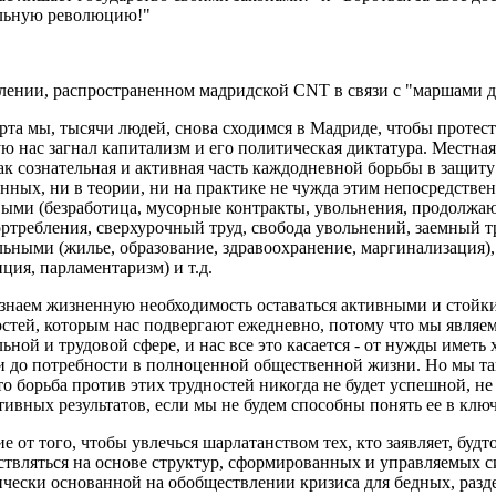
льную революцию!"
лении, распространенном мадридской CNT в связи с "маршами д
рта мы, тысячи людей, снова сходимся в Мадриде, чтобы протест
ю нас загнал капитализм и его политическая диктатура. Местна
ак сознательная и активная часть каждодневной борьбы в защит
нных, ни в теории, ни на практике не чужда этим непосредстве
выми (безработица, мусорные контракты, увольнения, продолжа
ртребления, сверхурочный труд, свобода увольнений, заемный т
ьными (жилье, образование, здравоохранение, маргинализация),
ция, парламентаризм) и т.д.
знаем жизненную необходимость оставаться активными и стойки
стей, которым нас подвергают ежедневно, потому что мы являе
ьной и трудовой сфере, и нас все это касается - от нужды иметь
 и до потребности в полноценной общественной жизни. Но мы т
то борьба против этих трудностей никогда не будет успешной, н
ивных результатов, если мы не будем способны понять ее в кл
е от того, чтобы увлечься шарлатанством тех, кто заявляет, буд
ствляться на основе структур, сформированных и управляемых 
чески основанной на обобществлении кризиса для бедных, разд