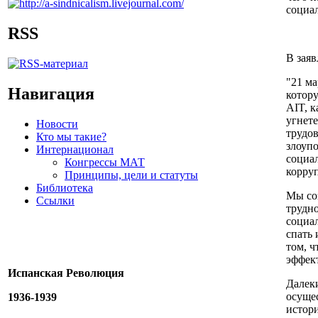
социа
RSS
В заяв
"21 ма
Навигация
котору
AIT, к
угнете
Новости
трудо
Кто мы такие?
злоупо
Интернационал
социал
Конгрессы МАТ
корруп
Принципы, цели и статуты
Библиотека
Мы со
Ссылки
трудно
социал
спать
том, ч
эффект
Испанская Революция
Далеки
осуще
1936-1939
истори