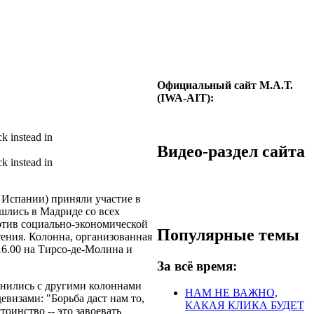
Официальный сайт М.А.Т.
(IWA-AIT):
ck instead in
Видео-раздел сайта
ck instead in
 Испании) приняли участие в
ошлись в Мадриде со всех
отив социально-экономической
Популярные темы
тения. Колонна, организованная
6.00 на Тирсо-де-Молина и
За всё время:
инились с другими колоннами
НАМ НЕ ВАЖНО,
визами: "Борьба даст нам то,
КАКАЯ КЛИКА БУДЕТ
тоинство -- это завоевать