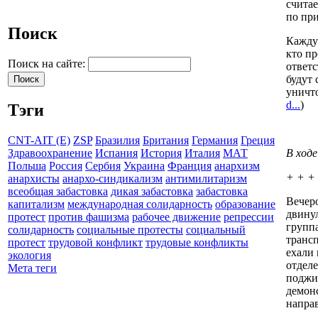
считае
по при
Поиск
Каждую
кто пр
Поиск на сайте:
ответс
будут 
уничт
d...
)
Тэги
CNT-AIT (E)
ZSP
Бразилия
Британия
Германия
Греция
В ходе
Здравоохранение
Испания
История
Италия
МАТ
Польша
Россия
Сербия
Украина
Франция
анархизм
+ + +
анархисты
анархо-синдикализм
антимилитаризм
всеобщая забастовка
дикая забастовка
забастовка
Вечер
капитализм
международная солидарность
образование
двинул
протест
против фашизма
рабочее движение
репрессии
группа
солидарность
социальные протесты
социальный
транс
протест
трудовой конфликт
трудовые конфликты
ехали
экология
отдел
Мета теги
поджи
демонс
направ