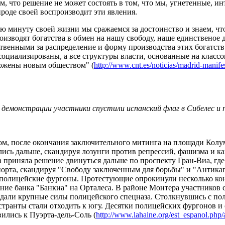
м, что решение не может состоять в том, что мы, угнетенные, ин
роде своей воспроизводит эти явления.
 минуту своей жизни мы сражаемся за достоинство и знаем, что 
оизводят богатства в обмен на нашу свободу, наше единственое 
твенными за распределение и форму производства этих богатств 
социализированы, а все структуры власти, основанные на классо
ожены новым обществом" (
http://www.cnt.es/noticias/madrid-mani
 демонстрации участники спустили испанский флаг в Сибелес и 
ом, после окончания заключительного митинга на площади Колу
ись дальше, скандируя лозунги против репрессий, фашизма и ка
 приняла решение двинуться дальше по проспекту Гран-Виа, где
порта, скандируя "Свободу заключенным для борьбы" и "Антика
 полицейские фургоны. Протестующие опрокинули несколько кон
ение банка "Банкиа" на Орталеса. В районе Монтера участников
дали крупные силы полицейского спецназа. Столкнувшись с пол
транты стали отходить к югу. Десятки полицейских фургонов и
ились к Пуэрта-дель-Соль (
http://www.lahaine.org/est_espanol.php/