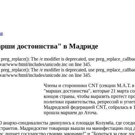
ая
рши достоинства" в Мадриде
: preg_replace(): The /e modifier is deprecated, use preg_replace_callba
/var/www/html/includes/unicode.inc on line 345.
: preg_replace(): The /e modifier is deprecated, use preg_replace_callba
/var/www/html/includes/unicode.inc on line 345.
Члены и сторонники CNT (секции М.А.Т. в
"маршах достоинства", которые 21 марта с
концов страны, чтобы выразить протест пр
политики правительства, репрессий и угне
Мадридской федерацией CNT, собралась в 1
прошла маршем до Аточа.
00 анархо-синдикалисты двинулись к площади Колумба, где соед
странтов. Мадридсктие товарищи вышли на манифестацию под де
ас лишает государство своими законами!" и "Бороться за свое дос