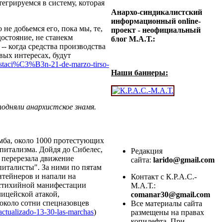
тегрируемся в систему, которая
Анархо-синдикалистский
информационный online-
не добьемся его, пока мы, те,
проект - неофициальный
достояние, не станекм
блог М.А.Т.:
-- когда средства производства
вых интересах, будут
festaci%C3%B3n-21-de-marzo-tirso-
Наши баннеры:
подняли анархистское знамя.
мба, около 1000 протестующих
питализма. Дойдя до Сибелес,
Редакция
 перерезала движение
сайта:
larido@gmail.com
питалисты". За ними по пятам
тейнеров и напали на
Контакт с К.Р.А.С.-
 стихийной манифестации
М.А.Т.:
ицейской атакой,
comanar30@gmail.com
 около сотни спецназовцев
Все материалы сайта
actualizado-13-30-las-marchas
)
размещены на правах
копилефта. При