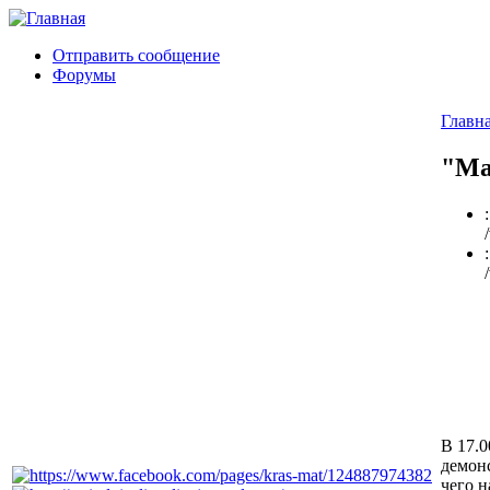
Отправить сообщение
Форумы
Главн
"Ма
В 17.
демон
чего н