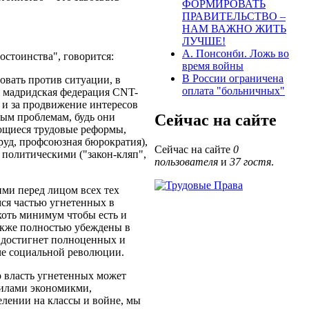
ФОРМИРОВАТЬ
ПРАВИТЕЛЬСТВО –
НАМ ВАЖНО ЖИТЬ
ЛУЧШЕ!
А. Понсонби. Ложь во
остоинства", говорится:
время войны
В России ограничена
овать против ситуации, в
оплата "больничных"
я мадридская федерация CNT-
у и за продвижение интересов
ным проблемам, будь они
Сейчас на сайте
ющиеся трудовые реформы,
руд, профсоюзная бюрократия),
Сейчас на сайте
0
 политическими ("закон-кляп",
пользователя
и
37 гостя
.
ми перед лицом всех тех
мся частью угнетенных в
 хоть минимум чтобы есть и
акже полностью убеждены в
е достигнет полноценных и
юче социальной революции.
то власть угнетенных может
силами экономикми,
елении на классы и войне, мы