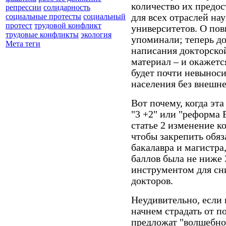
количество их предос
репрессии
солидарность
для всех отраслей на
социальные протесты
социальный
протест
трудовой конфликт
университетов. О по
трудовые конфликты
экология
упоминали; теперь д
Мета теги
написания докторской
материал – и окажетс
будет почти невынос
населения без внешн
Вот почему, когда эт
"3 +2" или "реформа 
статье 2 изменение ко
чтобы закрепить обя
бакалавра и магистра
баллов была не ниже 
инструментом для сн
докторов.
Неудивительно, если
начнем страдать от п
предложат "волшебно