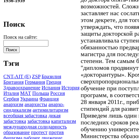
1936-1939
возможностей. Сложн
заставляет нас сосла
этом декрете, для то
Поиск
утверждать, что появ
защиты докторской р
Поиск на сайте:
устанавливала ступен
обязанностью предва
магистра для послед
степени. Тем самым 
Тэги
"дипломов продвинут
«докторантуры». Кром
CNT-AIT (E)
ZSP
Бразилия
сверхпропорциональн
Британия
Германия
Греция
обучение при поступ
Здравоохранение
Испания
История
Италия
МАТ
Польша
Россия
программ, в соответс
Сербия
Украина
Франция
28 января 2011г., при
анархизм
анархисты
анархо-
стипендий для развит
синдикализм
антимилитаризм
Приведем лишь один 
всеобщая забастовка
дикая
забастовка
забастовка
капитализм
последних сроков ре
международная солидарность
обучению университе
образование
протест
против
Министерства образов
фашизма
рабочее движение