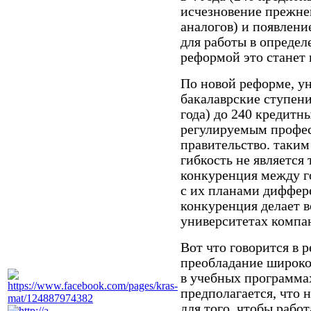
исчезновение прежне
аналогов) и появлени
для работы в определ
реформой это станет
По новой реформе, у
бакалаврские ступени
года) до 240 кредитн
регулируемым профес
правительство. таки
гибкость не является
конкуренция между г
с их планами диффер
конкуренция делает 
университетах компа
Вот что говорится в р
преобладание широко
в учебных программа
предполагается, что 
для того, чтобы рабо