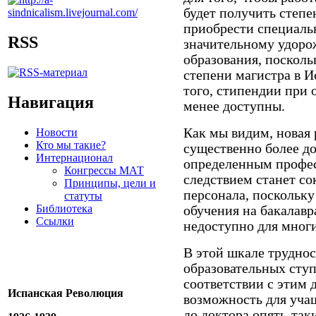
будет получить степен
приобрести специальн
RSS
значительному удоро
образования, посколь
степени магистра в 
того, стипендии при 
Навигация
менее доступны.
Как мы видим, новая 
Новости
Кто мы такие?
существенно более до
Интернационал
определенным профе
Конгрессы МАТ
следствием станет со
Принципы, цели и
персонала, поскольк
статуты
Библиотека
обучения на бакалавра
Ссылки
недоступно для многи
В этой шкале труднос
образовательных ступ
соответствии с этим 
Испанская Революция
возможность для уча
до доктора опять-так