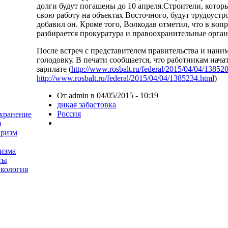
долги будут погашены до 10 апреля.Строители, котор
свою работу на объектах Восточного, будут трудоуст
добавил он. Кроме того, Волкодав отметил, что в воп
разбирается прокуратура и правоохранительные орган
После встреч с представителем правительства и нани
голодовку. В печати сообщается, что работникам нача
зарплате (
http://www.rosbalt.ru/federal/2015/04/04/138520
http://www.rosbalt.ru/federal/2015/04/04/1385234.html
)
От admin в 04/05/2015 - 10:19
дикая забастовка
Россия
хранение
а
аризм
изма
ты
экология