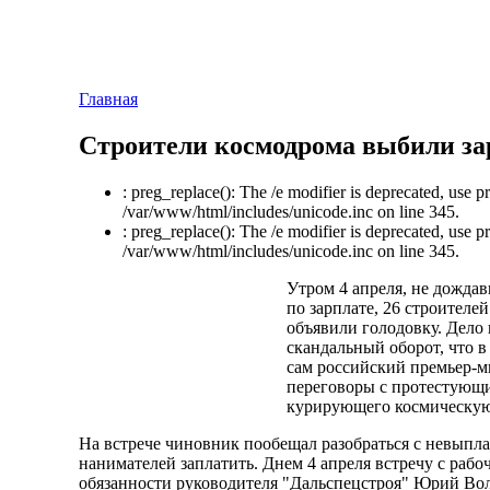
Главная
Строители космодрома выбили за
: preg_replace(): The /e modifier is deprecated, use p
/var/www/html/includes/unicode.inc on line 345.
: preg_replace(): The /e modifier is deprecated, use p
/var/www/html/includes/unicode.inc on line 345.
Утром 4 апреля, не дожда
по зарплате, 26 строител
объявили голодовку. Дело
скандальный оборот, что 
сам российский премьер-м
переговоры с протестующи
курирующего космическую
На встрече чиновник пообещал разобраться с невыпла
нанимателей заплатить. Днем 4 апреля встречу с ра
обязанности руководителя "Дальспецстроя" Юрий Волк