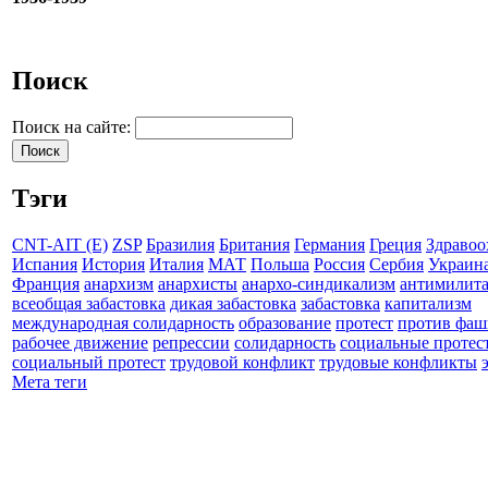
Поиск
Поиск на сайте:
Тэги
CNT-AIT (E)
ZSP
Бразилия
Британия
Германия
Греция
Здравоо
Испания
История
Италия
МАТ
Польша
Россия
Сербия
Украин
Франция
анархизм
анархисты
анархо-синдикализм
антимилит
всеобщая забастовка
дикая забастовка
забастовка
капитализм
международная солидарность
образование
протест
против фаш
рабочее движение
репрессии
солидарность
социальные протес
социальный протест
трудовой конфликт
трудовые конфликты
Мета теги