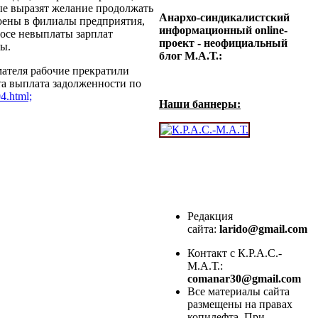
ые выразят желание продолжать
Анархо-синдикалистский
роены в филиалы предприятия,
информационный online-
росе невыплаты зарплат
проект - неофициальный
ы.
блог М.А.Т.:
мателя рабочие прекратили
та выплата задолженности по
4.html;
Наши баннеры:
Редакция
сайта:
larido@gmail.com
Контакт с К.Р.А.С.-
М.А.Т.:
comanar30@gmail.com
Все материалы сайта
размещены на правах
копилефта. При