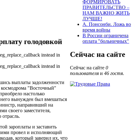
ФОРМИРОВАТЬ
ПРАВИТЕЛЬСТВО –
НАМ ВАЖНО ЖИТЬ
ЛУЧШЕ!
А. Понсонби. Ложь во
время войны
В России ограничена
рплату голодовкой
оплата "больничных"
Сейчас на сайте
reg_replace_callback instead in
reg_replace_callback instead in
Сейчас на сайте
0
пользователя
и
46 гостя
.
вшись выплаты задолженности
ей космодрома "Восточный"
 приобрело настолько
в него вынужден был вмешаться
инистр, направивший на
ми своего заместителя,
 отрасль.
той зароплаты и заставить
бочими провел и исполняющий
одав, который заверил их, что