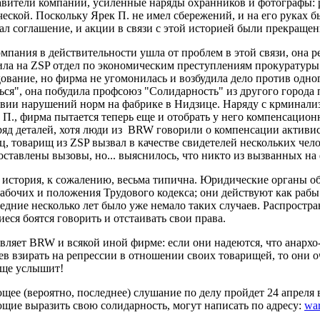
авители компании, усиленные наряды охранников и фотографы: 
ческой. Поскольку Ярек П. не имел сбережений, и на его руках б
ал соглашение, и акции в связи с этой историей были прекращен
омпания в действительности ушла от проблем в этой связи, она 
ила на ZSP отдел по экономическим преступлениям прокуратуры.
дование, но фирма не угомонилась и возбудила дело против одно
ься", она побудила профсоюз "Солидарность" из другого города 
твии нарушений норм на фабрике в Нидзице. Наряду с крминали
П., фирма пытается теперь еще и отобрать у него компенсационн
ряд деталей, хотя люди из BRW говорили о компенсации активис
ц, товарищ из ZSP вызвал в качестве свидетелей нескольких чел
оставлены вызовы, но... выяснилось, что никто из вызванных на 
а история, к сожалению, весьма типична. Юридические органы 
рабочих и положения Трудового кодекса; они действуют как рабы 
едние несколько лет было уже немало таких случаев. Распростра
еся боятся говорить и отстаивать свои права.
являет BRW и всякой иной фирме: если они надеются, что анархо
ев взирать на репрессии в отношении своих товарищей, то они 
еще услышит!
щее (вероятно, последнее) слушание по делу пройдет 24 апреля
щие выразить свою солидарность, могут написать по адресу:
war