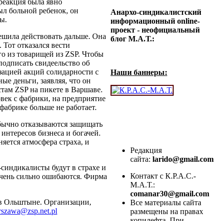
реакция была явно
ыл больной ребенок, он
Анархо-синдикалистский
ы.
информационный online-
проект - неофициальный
решила действовать дальше. Она
блог М.А.Т.:
 Тот отказался вести
го из товарищей из ZSP. Чтобы
подписать свидеельство об
зацией акций солидарности с
Наши баннеры:
ые деньги, заявляя, что он
там ZSP на пикете в Варшаве.
овек с фабрики, на предприятие
фабрике больше не работает.
обычно отказываются защищать
интересов бизнеса и богачей.
няется атмосфера страха, и
Редакция
сайта:
larido@gmail.com
-синдикалисты будут в страхе и
Контакт с К.Р.А.С.-
очень сильно ошибаются. Фирма
М.А.Т.:
comanar30@gmail.com
 в Ольштыне. Организации,
Все материалы сайта
szawa@zsp.net.pl
размещены на правах
копилефта. При