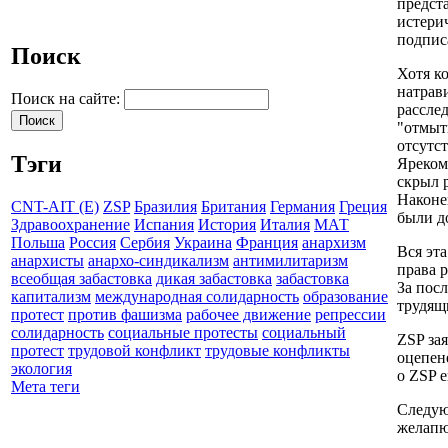
предст
истери
подпис
Поиск
Хотя к
натрав
Поиск на сайте:
рассле
"отмыт
отсутс
Тэги
Яреком 
скрыл 
Наконе
CNT-AIT (E)
ZSP
Бразилия
Британия
Германия
Греция
были д
Здравоохранение
Испания
История
Италия
МАТ
Польша
Россия
Сербия
Украина
Франция
анархизм
Вся эт
анархисты
анархо-синдикализм
антимилитаризм
права 
всеобщая забастовка
дикая забастовка
забастовка
За посл
капитализм
международная солидарность
образование
трудящи
протест
против фашизма
рабочее движение
репрессии
солидарность
социальные протесты
социальный
ZSP за
протест
трудовой конфликт
трудовые конфликты
оцепен
экология
о ZSP 
Мета теги
Следую
желапю