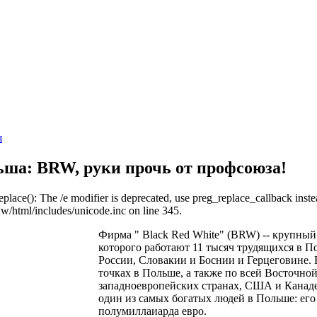
я
ша: BRW, руки прочь от профсоюза!
eplace(): The /e modifier is deprecated, use preg_replace_callback inste
w/html/includes/unicode.inc on line 345.
Фирма " Black Red White" (BRW) -- крупный
которого работают 11 тысяч трудящихся в П
России, Словакии и Боснии и Герцеговине. 
точках в Польше, а также по всей Восточно
западноевропейских странах, США и Канаде
один из самых богатых людей в Польше: его
полумиллаиарда евро.