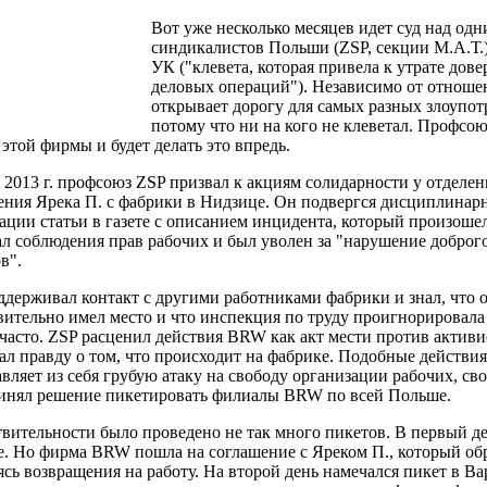
Вот уже несколько месяцев идет суд над од
синдикалистов Польши (ZSP, секции М.А.Т.)
УК ("клевета, которая привела к утрате дов
деловых операций"). Независимо от отношен
открывает дорогу для самых разных злоупот
потому что ни на кого не клеветал. Профсо
этой фирмы и будет делать это впредь.
 2013 г. профсоюз ZSP призвал к акциям солидарности у отдел
ения Ярека П. с фабрики в Нидзице. Он подвергся дисциплина
ации статьи в газете с описанием инцидента, который произоше
ал соблюдения прав рабочих и был уволен за "нарушение доброг
ов".
ддерживал контакт с другими работниками фабрики и знал, что
вительно имел место и что инспекция по труду проигнорировала
часто. ZSP расценил действия BRW как акт мести против активист
зал правду о том, что происходит на фабрике. Подобные действи
вляет из себя грубую атаку на свободу организации рабочих, св
инял решение пикетировать филиалы BRW по всей Польше.
твительности было проведено не так много пикетов. В первый д
. Но фирма BRW пошла на соглашение с Яреком П., который обр
ясь возвращения на работу. На второй день намечался пикет в В