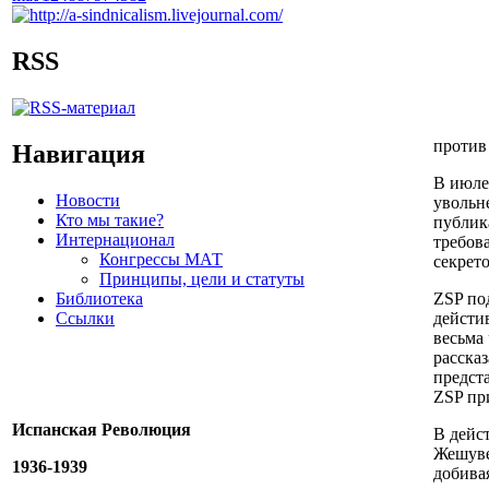
RSS
против 
Навигация
В июле
Новости
увольн
Кто мы такие?
публик
Интернационал
требов
Конгрессы МАТ
секрет
Принципы, цели и статуты
Библиотека
ZSP по
Ссылки
дейсти
весьма 
расска
предста
ZSP пр
Испанская Революция
В дейс
Жешуве
1936-1939
добива