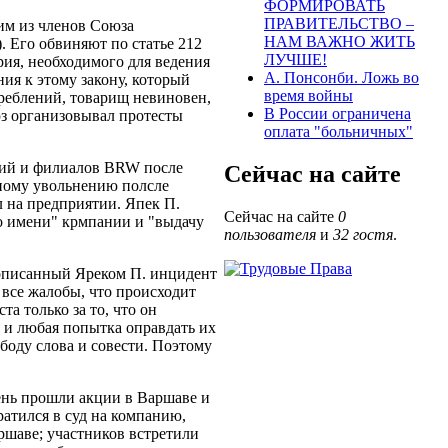
ФОРМИРОВАТЬ
ПРАВИТЕЛЬСТВО –
ним из членов Союза
НАМ ВАЖНО ЖИТЬ
. Его обвиняют по статье 212
ЛУЧШЕ!
ерия, необходимого для ведения
А. Понсонби. Ложь во
ия к этому закону, который
время войны
реблений, товарищ невиновен,
В России ограничена
юз организовывал протесты
оплата "больничных"
ений и филиалов BRW после
Сейчас на сайте
рному увольнению полсле
л на предприятии. Япек П.
Сейчас на сайте
0
о имени" крмпании и "выдачу
пользователя
и
32 гостя
.
 описанный Яреком П. инцидент
 все жалобы, что происходит
а только за то, что он
я и любая попытка оправдать их
ободу слова и совести. Поэтому
ень прошли акции в Варшаве и
атился в суд на компанию,
аршаве; участников встретили