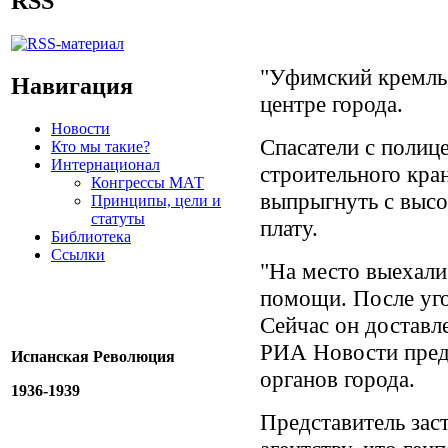
RSS
"Уфимский кремль"
Навигация
центре города.
Новости
Спасатели с полиц
Кто мы такие?
Интернационал
строительного кра
Конгрессы МАТ
выпрыгнуть с высо
Принципы, цели и
статуты
плату.
Библиотека
Ссылки
"На место выехали
помощи. После уго
Сейчас он доставл
РИА Новости пред
Испанская Революция
органов города.
1936-1939
Представитель за