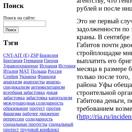
агентству, что ге
Поиск
рублей и после инц
Поиск на сайте:
Это не первый слу
задолженности по 
краны. В сентябре
Тэги
Габитов почти двое
стройплощадке ми
CNT-AIT (E)
ZSP
Бразилия
выплатить его бриг
Британия
Германия
Греция
Здравоохранение
Испания
История
месяца в размере 
Италия
МАТ
Польша
Россия
только после того,
Сербия
Украина
Франция
анархизм
анархисты
анархо-
района Уфы обеща
синдикализм
антимилитаризм
строительной орга
всеобщая забастовка
дикая
забастовка
забастовка
капитализм
Габитова деньги, п
международная солидарность
требованием возме
образование
протест
против
фашизма
рабочее движение
(
http://ria.ru/inci
репрессии
солидарность
социальные протесты
социальный
протест
трудовой конфликт