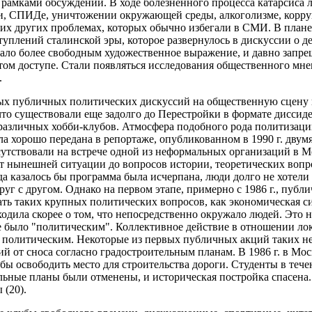
 рамками обсуждений. В ходе болезненного процесса катарсиса 
и, СПИДе, уничтожении окружающей среды, алкоголизме, корру
их других проблемах, которых обычно избегали в СМИ. В плане 
уплений сталинской эры, которое развернулось в дискуссии о д
тало более свободным художественное выражение, и давно запр
том доступе. Стали появляться исследования общественного мне
.
тых публичных политических дискуссий на общественную сцену
что существовали еще задолго до Перестройки в формате диссид
различных хобби-клубов. Атмосфера подобного рода политизац
ла хорошо передана в репортаже, опубликованном в 1990 г. дву
сутствовали на встрече одной из неформальных организаций в М
т нынешней ситуации до вопросов истории, теоретических вопро
гда казалось бы программа была исчерпана, люди долго не хотели
руг с другом. Однако на первом этапе, примерно с 1986 г., пуб
ать таких крупных политических вопросов, как экономическая с
одила скорее о том, что непосредственно окружало людей. Это не
 было "политическим". Коллективное действие в отношении лок
и политическим. Некоторые из первых публичных акций таких н
й от сноса согласно градостроительным планам. В 1986 г. в Мос
обы освободить место для строительства дороги. Студенты в теч
ельные планы были отменены, и историческая постройка спасена
 (20).