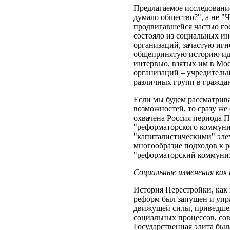
Предлагаемое исследование
думало общество?", а не "
продвигавшейся частью гос
состояло из социальных и
организаций, зачастую игн
общепринятую историю иде
интервью, взятых им в Мос
организаций – учредительн
различных групп в граждан
Если мы будем рассматрива
возможностей, то сразу ж
охвачена Россия периода П
"реформаторского коммуни
"капиталистическими" элем
многообразие подходов к 
"реформаторский коммуниз
Социальные изменения как
История Перестройки, как 
реформ был запущен и упра
движущей силы, приведшей
социальных процессов, сов
Государственная элита был