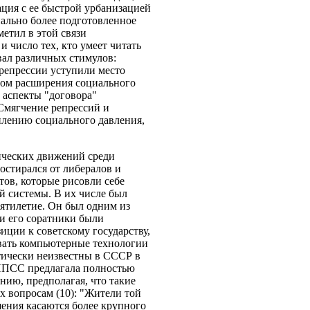
ция с ее быстрой урбанизацией
ально более подготовленное
метил в этой связи
и число тех, кто умеет читать
вал различных стимулов:
репрессии уступили место
вом расширения социального
 аспекты "договора"
Смягчение репрессий и
илению социального давления,
ических движений среди
остирался от либералов и
ов, которые рисовли себе
й системы. В их числе был
ятилетие. Он был одним из
 и его соратники были
иции к советскому государству,
овать компьютерные технологии
тически неизвестны в СССР в
, НПСС предлагала полностью
ию, предполагая, что такие
 вопросам (10): "Жители той
ения касаются более крупного