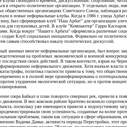
 клубы свободного времени, дискуссионные, спортивные, чита
ься в открыто политические организации. У отдельных люди, и
ых общественных организациях Советского Союза, наблюдася ро
упали в новые неформальные клубы. Когда в 1986 г. улица Арбат
зону, был сформирован клуб "Наш Арбат" для организации улич
ла для глухонемых детей. В клубе "Компьютер" Гарри Каспаров 
ми. Когда вокруг "Нашего Арбата" оформились различные соц
 создан Клуб социальных инициатив. Формально не политичес
тем самым способствовал накалу политических дискуссий.
рый занимал многие неформальные организации, был вопрос з
редоточенная на проблемах экономической и военной конкуренц
 последствия своих действий. В таком контексте, взрыв на Черн
формированию неформального движения. Хотя вначале власти п
атастрофы, политика гласности привела к тому, что общественно
воевременно и в полной мере проинформированы о потенциальны
 против ухудшения экологической ситуации, но и против концен
планирования.
нение озера Байкал и план поворота северных рек, привели к по
о движения. В мос-ковском районе Братеево возникло сопротивл
бъекта, поскольку уже имеющиеся привели к недопустимому загр
родемонстрировали свою успешность, созданные на волне прот
иальным проблемам, таким как ситуации в сфере образования, и
мнению Вадима Дамье, активиста периода Перестройки, этот про
ния структур контр-власти: "Вначале, по инициативе экологич