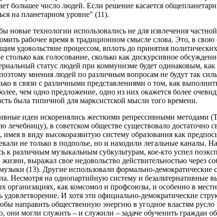
ает большее число людей. Если решение касается общепланетарны
я на планетарном уровне" (11).
 бы новые технологии использовались не для извлечения частной
омить рабочее время в традиционном смысле слова. Это, в свою 
ящим удовольствие процессом, вплоть до принятия политических
не столько как голосование, сколько как дискурсивное обсужден
ериальный статус людей при коммунизме будет одинаковым, как 
 поэтому мнения людей по различным вопросам не будут так сильн
ко в связи с различными представлениями о том, как выполнить
более, чем одно предложение, одно из них окажется более очевид
сть была типичной для марксистской мысли того времени.
тивные идеи искоренялись жесткими репрессивными методами (Та
ю лечебницу), в советском обществе существовало достаточно с
 имея в виду высокоразвитую систему образования как предпос
кали не только в подполье, но и находили легальные каналы. Нач
 к различным музыкальным субкультурам, кое-кто успел поэкс
 жизни, выражал свое недовольство действительностью через со
музыки (13). Другие использовали формально-демократические 
ла. Несмотря на однопартийную систему и безальтернативные вы
 организациях, как комсомол и профсоюзы, и особенно в местн
 удовлетворение. И хотя эти официально-демократические стру
тобы направить общественную энергию в угодное властям русло 
, они могли служить – и служили – задаче обученить граждан о