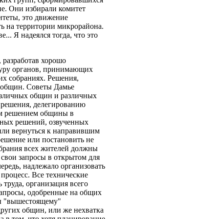
ие. Они избирали комитет
итеты, это движение
ь на территории микрорайона.
.. Я надеялся тогда, что это
, разработав хорошо
туру органов, принимающих
х собраниях. Решения,
х общин. Советы Дамье
различных общин и различных
я решения, делегированию
ым решением общины в
чных решений, озвученных
были вернуться к направившим
решение или постановить не
собрания всех жителей должны
 свои запросы в открытом для
чередь, надлежало организовать
процесс. Все технические
 труда, организация всего
запросы, одобренные на общих
сы "вышестоящему"
других общин, или же нехватка
а в том, что хотя планирование