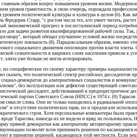
л главным образом вопрос повышения уровеня жизни. Модерниза
ем уровня грамотности, в свою очередь, порождала профессион
м уровнем политической культуры и культуры в целом (6). Как за
 Фредерик Старр, "с ростом числа тех, кто умеет читать, растет 
ный экономический прогресс в послесталинский период потребо
ло для задачи развития квалифицированной рабочей силы. Так, 
 договору", который обещал улучшение условий жизни посредст
литическую лояльность (8). Парадоксальным образом, именно эти
рокого социального движения оппозиции против власти элиты. 
еской сознательности в широких слоях населения привели к ус
гг. элита уже больше не могла игнорировать.
е, но специфические по своему характеру примеры националист
но сказать, что политический спектр российских диссидентов пр
 социал-демократов до альтернативных социалистов и коммунист
ализма", без эксплуатации или дефектов существующей советско
нистический диссидент, действовавший в предперестроечное дес
ческой партии Советского Союза (НПСС) в 1974 г. (9) Тарасов
 смысле слова. Они не только находились в радикальной оппоз
тизм" и отсутствие политических прав, но и предлагали использ
мократического строя. Хотя персональные компьютеры были прак
, вроде Тарасова, никогда их не видели и вряд ли пользовались
му прямой демократии как альтернативу авторитарному правлен
муникации позволят всем принимать решения по касающимся их
вуют в принятии решений, касающихся этой местности. Если реш