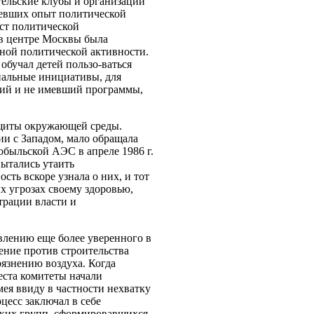
тельские клубы и организации
мевших опыт политической
ст политической
 в центре Москвы была
ной политической активности.
обучал детей пользо-ваться
иальные инициативы, для
кий и не имевший программы,
ащиты окружающей среды.
ии с Западом, мало обращала
обыльской АЭС в апреле 1986 г.
ытались утаить
сть вскоре узнала о них, и тот
х угрозах своему здоровью,
трации власти и
явлению еще более уверенного в
ение против строительства
язнению воздуха. Когда
еста комитеты начали
мея ввиду в частности нехватку
цесс заключал в себе
еских групп, сформировавшихся