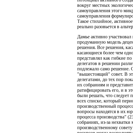
вокруг местных экологиче
самоуправления этого микр
самоуправления формулиро
Такое стихийное, активное
реально разовьется в альт
Дамье активно участвовал 
продуманную модель децен
решения. Все решения, ка
касающиеся более чем одн
представлял как гибкие по
делегатов в решении разл
подлежало само решение. 
"вышестоящий" совет. В э
делегатами, до тех пор по
их собраниям и представи
ратифицировать его, и в э
были решать, что следует 
всех списке, который пери
производственный процесс
вопросы находятся в их юр
процесса производства" (2
собраниях, из-за нехватк
производственному совету 
ресурсов могла восполнять