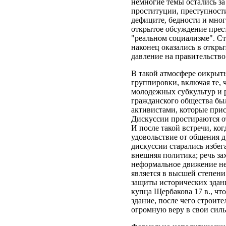
немногие темы остались за
проституции, преступност
дефиците, бедности и мног
открытое обсуждение прест
"реальном социализме". С
наконец оказались в откры
давление на правительство
В такой атмосфере оикры
группировки, включая те, 
молодежных субкультур и 
гражданского общества бы
активистами, которые при
Дискуссии простираются о
И после такой встречи, ко
удовольствие от общения д
дискуссии старались избег
внешняя политика; речь зах
неформальное движение не
является в высшей степен
защиты исторических здани
купца Щербакова 17 в., чт
здание, после чего строит
огромную веру в свои силы