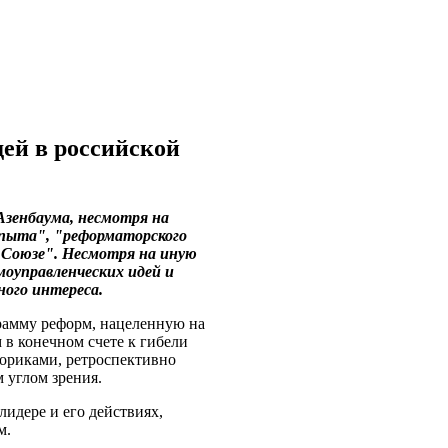
ей в российской
Азенбаума, несмотря на
опыта", "реформаторского
 Союзе". Несмотря на иную
моуправленческих идей и
ого интереса.
грамму реформ, нацеленную на
 в конечном счете к гибели
ториками, ретроспективно
 углом зрения.
идере и его действиях,
м.