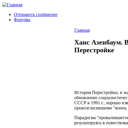
Отправить сообщение
Форумы
Главная
Ханс Азенбаум. 
Перестройке
История Перестройки, в х
обновление социалистическ
СССР в 1991 г., хорошо из
провозгласившими "конец 
Парадигма "провалившегос
результируясь в повествов