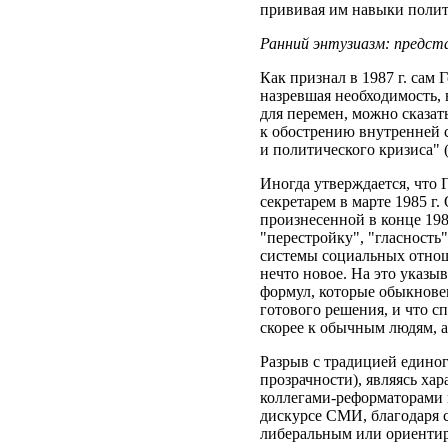
прививая им навыки полит
Ранний энтузиазм: предст
Как признал в 1987 г. сам 
назревшая необходимость,
для перемен, можно сказат
к обострению внутренней с
и политического кризиса" (
Иногда утверждается, что 
секретарем в марте 1985 г
произнесенной в конце 198
"перестройку", "гласность
системы социальных отноше
нечто новое. На это указы
формул, которые обыкновен
готового решения, и что с
скорее к обычным людям, а
Разрыв с традицией единог
прозрачности), являясь х
коллегами-реформаторами 
дискурсе СМИ, благодаря 
либеральным или ориентир