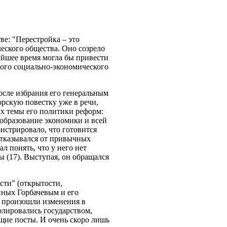
ве: "Перестройка – это
еского общества. Оно созрело
айшее время могла бы привести
зного социально-экономического
осле избрания его генеральным
рскую повестку уже в речи,
ных темы его политики реформ:
еобразование экономики и всей
нстрировало, что готовится
 отказывался от привычных
 понять, что у него нет
 (17). Выступая, он обращался
сти" (открытости,
нных Горбачевым и его
е произошли изменения в
олировались государством,
ие посты. И очень скоро лишь