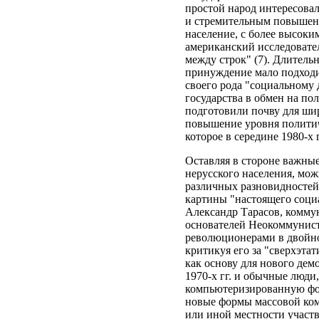
простой народ интересова
и стремительным повышени
население, с более высоки
американский исследователь
между строк" (7). Длитель
принуждение мало подходи
своего рода "социальному
государства в обмен на по
подготовили почву для ши
повышение уровня политич
которое в середине 1980-х 
Оставляя в стороне важны
нерусского населения, мож
различных разновидностей
картины "настоящего соци
Александр Тарасов, комму
основателей Неокоммунисти
революционерами в двойном
критикуя его за "сверхэта
как основу для нового де
1970-х гг. и обычные люди
компьютеризированную фор
новые формы массовой ком
или иной местности участ