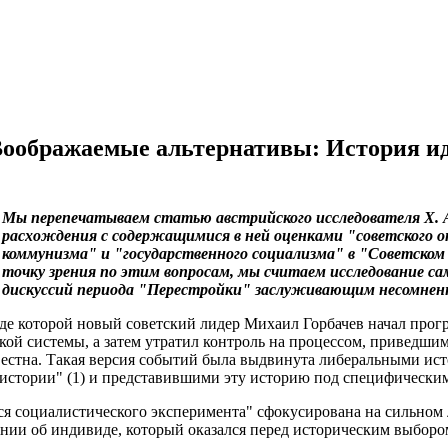
Воображаемые альтернативы: История ид
Мы перепечатываем статью австрийского исследователя Х. 
расхождения с содержащимися в ней оценками "советского 
коммунизма" и "государственного социализма" в "Советском
точку зрения по этим вопросам, мы считаем исследование са
дискуссий периода "Перестройки" заслуживающим несомненн
оде которой новый советский лидер Михаил Горбачев начал про
ой системы, а затем утратил контроль на процессом, приведшим
вестна. Такая версия событий была выдвинута либеральными ис
истории" (1) и представившими эту историю под специфическим
я социалистического эксперимента" сфокусирована на сильном л
ании об индивиде, который оказался перед историческим выборо