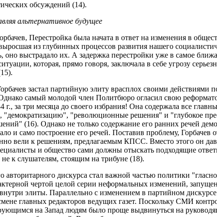
ических обсуждений (14).
авляя альтернативное будущее
Горбачев, Перестройка была начата в ответ на изменения в общест
 выросшая из глубинных процессов развития нашего социалистич
ь, оно выстрадало их. А задержка перестройки уже в самое ближ
итуации, которая, прямо говоря, заключала в себе угрозу серье
15).
Горбачев застал партийную элиту врасплох своими действиями п
. Однако самый молодой член Политбюро огласил свою реформато
4 г., за три месяца до своего избрания! Она содержала все глав
", "демократизацию", "революционные решения" и "глубокое пр
ний" (16). Однако не только содержание его ранних речей демо
вало и само построение его речей. Поставив проблему, Горбачев
но вели к решениям, предлагаемым КПСС. Вместо этого он давал
пециалисты и общество сами должны отыскать подходящие ответы
 не к слушателям, стоящим на трибуне (18).
о авторитарного дискурса стал важной частью политики "гласно
арактерной чертой целой серии неформальных изменений, запуще
внутри элиты. Параллельно с изменением в партийном дискурс
смене главных редакторов ведущих газет. Поскольку СМИ контр
ующимся на Запад людям было проще выдвинуться на руководящ