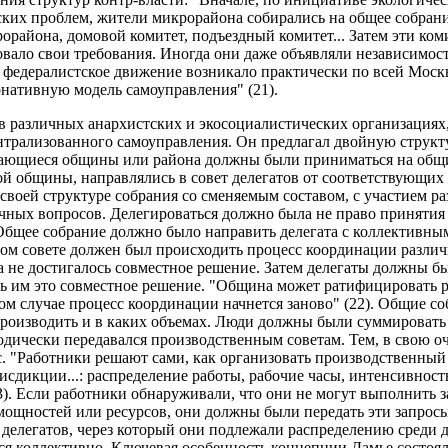
ских проблем, жители микрорайона собирались на общее собран
орайона, домовой комитет, подъездный комитет... Затем эти ком
вало свои требования. Иногда они даже объявляли независимост
 федералистское движение возникало практически по всей Москве.
ернативную модель самоуправления" (21).
в различных анархистских и экосоциалистических организациях
трализованного самоуправления. Он предлагал двойную струк
сающиеся общины или района должны были приниматься на общи
ой общины, направлялись в совет делегатов от соответствующи
 своей структуре собрания со сменяемым составом, с участием 
ичных вопросов. Делегироваться должно была не право приняти
Общее собрание должно было направить делегата с коллективн
том совете должен был происходить процесс координации разли
ка не достигалось совместное решение. Затем делегаты должны 
ть им это совместное решение. "Община может ратифицировать 
том случае процесс координации начнется заново" (22). Общие 
производить и в каких объемах. Люди должны были суммировать
одически передавался производственным советам. Тем, в свою о
. "Работники решают сами, как организовать производственный 
исдикции...: распределение работы, рабочие часы, интенсивность
3). Если работники обнаруживали, что они не могут выполнить 
и мощностей или ресурсов, они должны были передать эти запро
делегатов, через который они подлежали распределению среди 
ся коллективно. Ключевая особенность концепции Дамье состоял