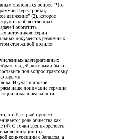
авным становится вопрос "Что
ограммой Перестройки,
ое движение" (2), которое
ее крупных общественных
адачей обогатить
ых источников: серии
инальных документов различных
татом стал живой полилог
есчисленных альтернативных
ообразых идей, которыми была
поставить под вопрос трактовку
екоторыми
слова. Изучая широкое
иряем наше понимание термина
социализма в реальности.
 то, что быстрый процесс
енивается роль общества как
(4). С точки зрения зрелости
й модернизации (5).
кой конкуренции с Западом, а