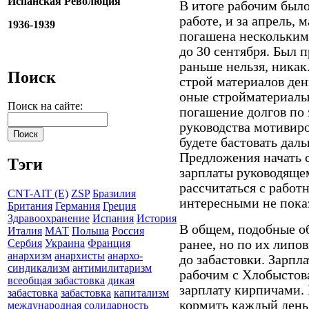
Испанская Революция
В итоге рабочим был
работе, и за апрель, 
1936-1939
погашена нескольким
до 30 сентября. Был 
раньше нельзя, никак
Поиск
строй материалов де
оные стройматериалы 
Поиск на сайте:
погашение долгов по 
руководства мотивир
будете бастовать дал
Предложения начать с
Тэги
зарплаты руководящему
рассчитаться с работ
CNT-AIT (E)
ZSP
Бразилия
интересными не пока
Британия
Германия
Греция
Здравоохранение
Испания
История
В общем, подобные о
Италия
МАТ
Польша
Россия
ранее, но по их липо
Сербия
Украина
Франция
анархизм
анархисты
анархо-
до забастовки. Зарпл
синдикализм
антимилитаризм
рабочим с Хлобыстова
всеобщая забастовка
дикая
зарплату кирпичами. 
забастовка
забастовка
капитализм
кормить каждый день,
международная солидарность