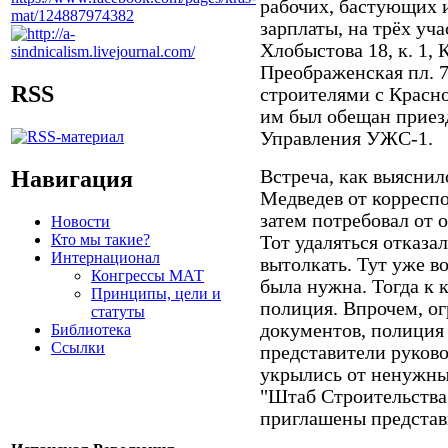
рабочих, бастующих 
зарплаты, на трёх уча
Хлобыстова 18, к. 1, 
Преображенская пл. 7,
RSS
строителями с Красно
им был обещан приез
Управления УЖС-1.
Навигация
Встреча, как выяснил
Медведев от корреспо
затем потребовал от 
Новости
Кто мы такие?
Тот удаляться отказа
Интернационал
вытолкать. Тут уже в
Конгрессы МАТ
была нужна. Тогда к 
Принципы, цели и
полиция. Впрочем, о
статуты
документов, полиция
Библиотека
Ссылки
представители руково
укрылись от ненужны
"Штаб Строительства"
приглашены представ