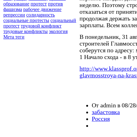
образование
протест
против
неделю. Поэтому стро
фашизма
рабочее движение
отказаться от принят
репрессии
солидарность
продолжая держать з
социальные протесты
социальный
зарплаты. Всем колле
протест
трудовой конфликт
трудовые конфликты
экология
В понедельник, 31 ав
Мета теги
строителей Главмосст
соберутся по адресу: 
1 Начало схода - в 8 у
http://www.klassprof.o
glavmosstroya-na-krasn
От admin в 08/28
забастовка
Россия