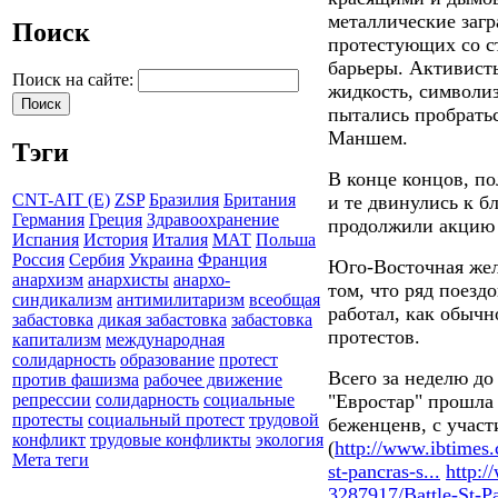
металлические заг
Поиск
протестующих со ст
барьеры. Активист
Поиск на сайте:
жидкость, символи
пытались пробратьс
Маншем.
Тэги
В конце концов, по
CNT-AIT (E)
ZSP
Бразилия
Британия
и те двинулись к б
Германия
Греция
Здравоохранение
продолжили акцию 
Испания
История
Италия
МАТ
Польша
Россия
Сербия
Украина
Франция
Юго-Восточная жел
анархизм
анархисты
анархо-
том, что ряд поезд
синдикализм
антимилитаризм
всеобщая
работал, как обычн
забастовка
дикая забастовка
забастовка
протестов.
капитализм
международная
солидарность
образование
протест
Всего за неделю до
против фашизма
рабочее движение
"Евростар" прошла
репрессии
солидарность
социальные
протесты
социальный протест
трудовой
беженценв, с участ
конфликт
трудовые конфликты
экология
(
http://www.ibtimes.
Мета теги
st-pancras-s...
http:/
3287917/Battle-St-P