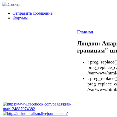
Отправить сообщение
Форумы
Главная
Лондон: Анар
границам" шт
: preg_replace(
preg_replace_ca
/var/www/html/
: preg_replace(
preg_replace_ca
/var/www/html/