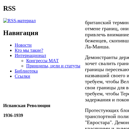
RSS
британский термин
отмене границ, он
Навигация
привлечь внимание
беженцев, скопивши
Новости
Ла-Манша.
Кто мы такие?
Интернационал
Демонстранты держ
Конгрессы МАТ
хочет свалить гран
Принципы, цели и статуты
границы пересекаю
Библиотека
назвавший своего 
Ссылки
требуем, чтобы Ве
свои границы для 
требуем, чтобы Тер
задержания и покон
Испанская Революция
Протестующих блок
1936-1939
транспортной поли
"Евростара". Демо
красящими и дымов