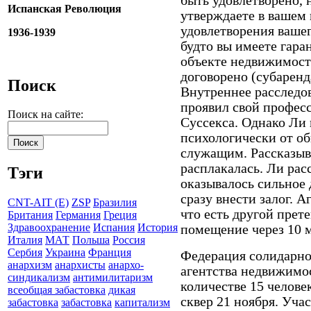
быть удовлетворено, 
Испанская Революция
утверждаете в вашем
удовлетворения вашег
1936-1939
будто вы имеете гара
объекте недвижимост
договорено (субаренда
Поиск
Внутреннее расследо
проявил свой професс
Поиск на сайте:
Суссекса. Однако Ли 
психологически от о
служащим. Рассказыва
расплакалась. Ли расс
Тэги
оказывалось сильное 
сразу внести залог. 
CNT-AIT (E)
ZSP
Бразилия
что есть другой прет
Британия
Германия
Греция
Здравоохранение
Испания
История
помещение через 10 
Италия
МАТ
Польша
Россия
Сербия
Украина
Франция
Федерация солидарно
анархизм
анархисты
анархо-
агентства недвижимос
синдикализм
антимилитаризм
количестве 15 челове
всеобщая забастовка
дикая
сквер 21 ноября. Уча
забастовка
забастовка
капитализм