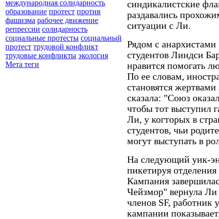
международная солидарность
синдикалистские флаг
образование
протест
против
раздавались прохожим
фашизма
рабочее движение
ситуации с Ли.
репрессии
солидарность
социальные протесты
социальный
Рядом с анархистами
протест
трудовой конфликт
студентов Линдси Ба
трудовые конфликты
экология
Мета теги
нравится помогать лю
По ее словам, иностр
становятся жертвами
сказала: "Союз оказал
чтобы тот выступил г
Ли, у когторых в стра
студентов, чьи родит
могут выступать в ро
На следующий уик-эн
пикетируя отделения 
Кампания завершилась
Чейзмор" вернула Ли
членов SF, работник 
кампании показывает,