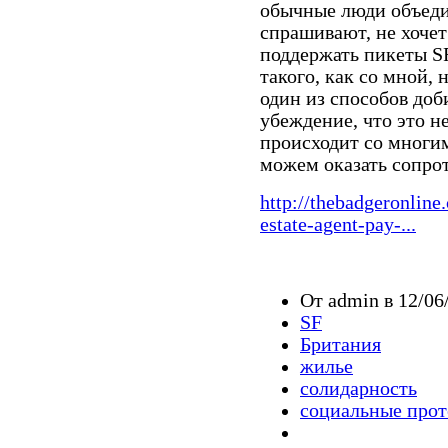
обычные люди объеди
спрашивают, не хочет
поддержать пикеты SF
такого, как со мной, 
один из способов доби
убеждение, что это н
происходит со многи
можем оказать сопро
http://thebadgeronline
estate-agent-pay-...
От admin в 12/06
SF
Британия
жилье
солидарность
социальные прот