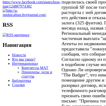
поделилась своей пр
группой SF после тог
расторгла с ней дого
его действия и отказ
залога (325 фунтов).
RSS
месяца назад, назвав 
Региональный менедж
частичная выплата "щ
Агенты по недвижимо
Навигация
предоставила "ложну
сообщив, что собирае
Новости
Согласно одному из пу
Кто мы такие?
Интернационал
в подобном случае мо
Конгрессы МАТ
Однако Ли опроверга
Принципы, цели и
"The Badger", что ник
статуты
помещение другим и
Библиотека
Ссылки
разорвал договор, ис
телефонного разговор
признать свою ошибк
письме: "Причина тог