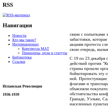
RSS
Навигация
связи с попытками 
Новости
забастовки, которая 
Кто мы такие?
акциям протеста сл
Интернационал
Конгрессы МАТ
свою очередь, вызы
Принципы, цели и статуты
Библиотека
С 19 по 23 декабря
Ссылки
действий против "Ко
страны прошли орг
бойкотировать эту с
ней. Протестующие 
флагами и транспар
Испанская Революция
объясняли покупате
обстоятельства кон
1936-1939
Гранаде, Уэльве, С
населенных пунктах