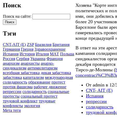
Поиск
Хозяева "Корте инг
политических и пол
ими, они добились 
Поиск на сайте:
более 20 участников
Барселоне были аре
гамеревались прове
Тэги
конце предыдущей н
CNT-AIT (E)
ZSP
Бразилия
Британия
В ответ на эти арес
Германия
Греция
Здравоохранение
кампания солидарно
Испания
История
Италия
МАТ
Польша
синдикалистов орга
Россия
Сербия
Украина
Франция
анархизм
анархисты
анархо-
декабря проводится
синдикализм
антимилитаризм
Тирсо-де-Молины (
всеобщая забастовка
дикая забастовка
concentraci%C3%B3n-
забастовка
капитализм
международная
солидарность
образование
протест
От admin в 12/3
против фашизма
рабочее движение
CNT- AIT (E)
репрессии
солидарность
социальные
Испания
протесты
социальный протест
репрессии
трудовой конфликт
трудовые
конфликты
экология
солидарность
Мета теги
трудовой конф