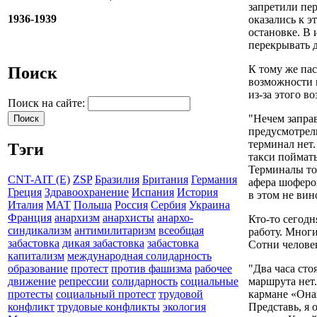
запретили пе
1936-1939
оказались к э
остановке. В 
перекрывать д
К тому же пас
Поиск
возможности 
из-за этого в
Поиск на сайте:
"Нечем запра
предусмотрел
терминал нет
Тэги
такси поймать
Терминалы то
CNT-AIT (E)
ZSP
Бразилия
Британия
Германия
афера шоферо
Греция
Здравоохранение
Испания
История
в этом не ви
Италия
МАТ
Польша
Россия
Сербия
Украина
Франция
анархизм
анархисты
анархо-
Кто-то сегодн
синдикализм
антимилитаризм
всеобщая
работу. Многи
забастовка
дикая забастовка
забастовка
Сотни человек
капитализм
международная солидарность
"Два часа сто
образование
протест
против фашизма
рабочее
маршрута нет.
движение
репрессии
солидарность
социальные
кармане «Онай
протесты
социальный протест
трудовой
Представь, я
конфликт
трудовые конфликты
экология