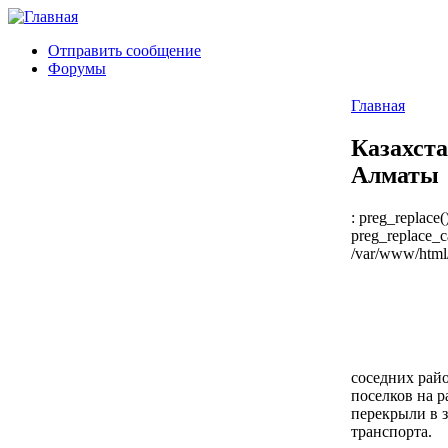
Отправить сообщение
Форумы
Главная
Казахста
Алматы
: preg_replace(
preg_replace_ca
/var/www/html/
соседних рай
поселков на р
перекрыли в з
транспорта.