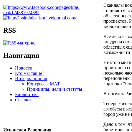
Скандалы вок
становятся в
области пере
проспектов. Р
заблокирован
RSS
Все дело в то
внедрена сист
областных ещ
возможности 
Навигация
Никто о митин
произошло сп
Новости
несколько час
Кто мы такие?
переполнены, 
Интернационал
карточки "Она
Конгрессы МАТ
Принципы, цели и статуты
В поселок Раи
Библиотека
Ссылки
Теперь жител
автобусы выса
город уже не 
Дело в том, ч
билетировани
Испанская Революция