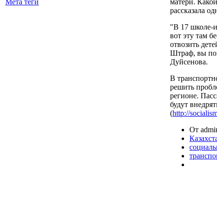
матери. Какой
Мета теги
рассказала од
"В 17 школе-и
вот эту там б
отвозить дете
Штраф, вы по
Дуйсенова.
В транспортн
решить пробл
регионе. Пас
будут внедря
(
http://sociali
От admin
Казахст
социаль
транспо