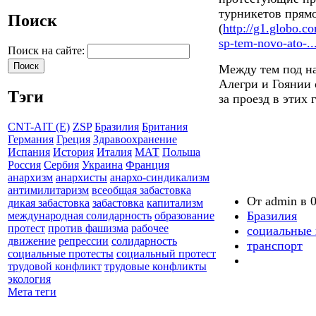
турникетов прямо
Поиск
(
http://g1.globo.c
sp-tem-novo-ato-..
Поиск на сайте:
Между тем под на
Алегри и Гоянии
Тэги
за проезд в этих 
CNT-AIT (E)
ZSP
Бразилия
Британия
Германия
Греция
Здравоохранение
Испания
История
Италия
МАТ
Польша
Россия
Сербия
Украина
Франция
анархизм
анархисты
анархо-синдикализм
антимилитаризм
всеобщая забастовка
От admin в 0
дикая забастовка
забастовка
капитализм
Бразилия
международная солидарность
образование
протест
против фашизма
рабочее
социальные 
движение
репрессии
солидарность
транспорт
социальные протесты
социальный протест
трудовой конфликт
трудовые конфликты
экология
Мета теги