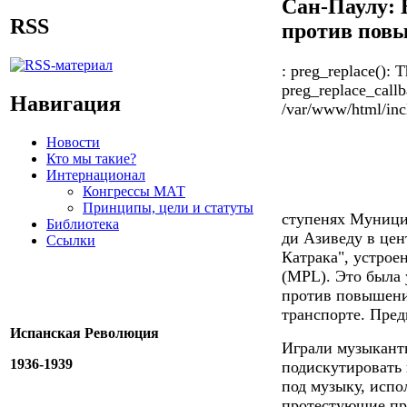
Сан-Паулу: 
RSS
против повы
: preg_replace(): T
preg_replace_callb
Навигация
/var/www/html/incl
Новости
Кто мы такие?
Интернационал
Конгрессы МАТ
Принципы, цели и статуты
ступенях Муници
Библиотека
ди Азиведу в цен
Ссылки
Катрака", устрое
(MPL). Это была у
против повышени
транспорте. Пред
Испанская Революция
Играли музыканты
1936-1939
подискутировать 
под музыку, испо
протестующие пр