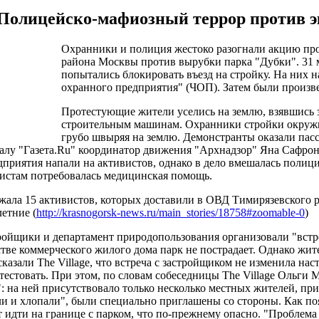
Полицейско-мафиозный террор против э
Охранники и полиция жестоко разогнали акцию про
района Москвы против вырубки парка "Дубки". 31 
попытались блокировать въезд на стройку. На них 
охранного предприятия" (ЧОП). Затем были произв
Протестующие жители уселись на землю, взявшись з
строительным машинам. Охранники стройки окружил
грубо швыряя на землю. Демонстранты оказали пас
алу "Газета.Ru" координатор движения "Архнадзор" Яна Сафрон
приятия напали на активистов, однако в дело вмешалась полици
истам потребовалась медицинская помощь.
жала 15 активистов, которых доставили в ОВД Тимирязевского р
етние (
http://krasnogorsk-news.ru/main_stories/18758#zoomable-0
)
ройщики и департамент природопользования организовали "встре
стве коммерческого жилого дома парк не пострадает. Однако жи
сказали The Village, что встреча с застройщиком не изменила на
тестовать. При этом, по словам собеседницы The Village Ольги 
: на ней присутствовало только несколько местных жителей, пр
ли и хлопали", были специально приглашены со стороны. Как п
т идти на границе с парком, что по-прежнему опасно. "Проблема