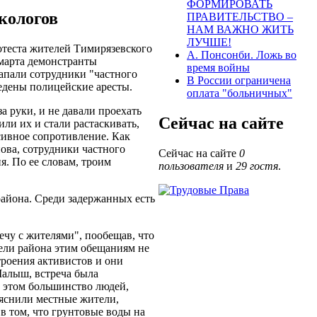
ФОРМИРОВАТЬ
кологов
ПРАВИТЕЛЬСТВО –
НАМ ВАЖНО ЖИТЬ
ЛУЧШЕ!
теста жителей Тимирязевского
А. Понсонби. Ложь во
марта демонстранты
время войны
напали сотрудники "частного
В России ограничена
едены полицейские аресты.
оплата "больничных"
а руки, и не давали проехать
Сейчас на сайте
и их и стали растаскивать,
сивное сопротивление. Как
ова, сотрудники частного
Сейчас на сайте
0
я. По ее словам, троим
пользователя
и
29 гостя
.
айона. Среди задержанных есть
чу с жителями", пообещав, что
тели района этим обещаниям не
строения активистов и они
Малыш, встреча была
и этом большинство людей,
ояснили местные жители,
 в том, что грунтовые воды на