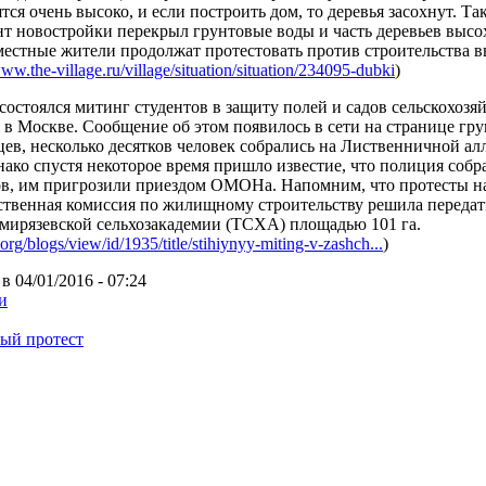
тся очень высоко, и если построить дом, то деревья засохнут. Так
нт новостройки перекрыл грунтовые воды и часть деревьев выс
 местные жители продолжат протестовать против строительства 
www.the-village.ru/village/situation/situation/234095-dubki
)
остоялся митинг студентов в защиту полей и садов сельскохозя
 в Москве. Сообщение об этом появилось в сети на странице гр
ев, несколько десятков человек собрались на Лиственничной алл
ако спустя некоторое время пришло известие, что полиция собр
ов, им пригрозили приездом ОМОНа. Напомним, что протесты на
ственная комиссия по жилищному строительству решила передат
мирязевской сельхозакадемии (ТСХА) площадью 101 га.
a.org/blogs/view/id/1935/title/stihiynyy-miting-v-zashch...
)
в 04/01/2016 - 07:24
и
ый протест