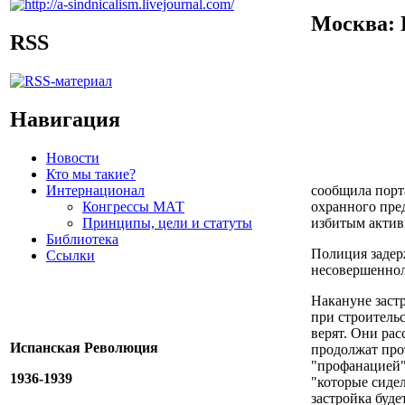
Москва: 
RSS
Навигация
Новости
Кто мы такие?
Интернационал
сообщила порт
Конгрессы МАТ
охранного пред
Принципы, цели и статуты
избитым актив
Библиотека
Полиция задер
Ссылки
несовершеннол
Накануне заст
при строитель
верят. Они рас
Испанская Революция
продолжат про
"профанацией"
1936-1939
"которые сиде
застройка буде