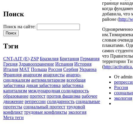
границе находя
когда фундаме
Поиск
добавила, что
районе (
http://
Поиск на сайте:
Одновременнос
им.Тимирязева
словам очевидц
Тэги
плакатами. Одн
самих студент
что Правитель
CNT-AIT (E)
ZSP
Бразилия
Британия
Германия
территории Ти
Греция
Здравоохранение
Испания
История
(
http://activatic
Италия
МАТ
Польша
Россия
Сербия
Украина
Франция
анархизм
анархисты
анархо-
От admin 
синдикализм
антимилитаризм
всеобщая
репресси
забастовка
дикая забастовка
забастовка
Россия
капитализм
международная солидарность
социальн
образование
протест
против фашизма
рабочее
экология
движение
репрессии
солидарность
социальные
протесты
социальный протест
трудовой
конфликт
трудовые конфликты
экология
Мета теги