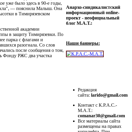
ое уже было здесь в 90-е годы,
Анархо-синдикалистский
охла", — пояснила Малыш. Она
информационный online-
высотки в Тимирязевском
проект - неофициальный
блог М.А.Т.:
йственной академии
уппы в защиту Тимирязевки. По
ее парка с флагами и
Наши баннеры:
авшихся разогнала. Со слов
чались после сообщения о том,
ь Фонду РЖС два участка
Редакция
сайта:
larido@gmail.com
Контакт с К.Р.А.С.-
М.А.Т.:
comanar30@gmail.com
Все материалы сайта
размещены на правах
копилефта. При