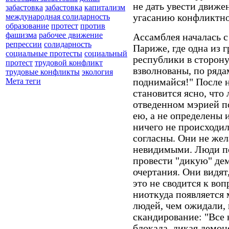
не дать увести движен
забастовка
забастовка
капитализм
угасанию конфликтно
международная солидарность
образование
протест
против
фашизма
рабочее движение
Ассамблея началась 
репрессии
солидарность
Париже, где одна из 
социальные протесты
социальный
республики в сторон
протест
трудовой конфликт
взволнованы, по ряда
трудовые конфликты
экология
поднимайся!" После 
Мета теги
становится ясно, что 
отведенном мэрией п
ею, а не определены 
ничего не происходил
согласны. Они не же
невидимыми. Люди по
провести "дикую" де
очертания. Они видят,
это не сводится к воп
ниоткуда появляется 
людей, чем ожидали, 
скандирование: "Все 
блокада, дикая демон