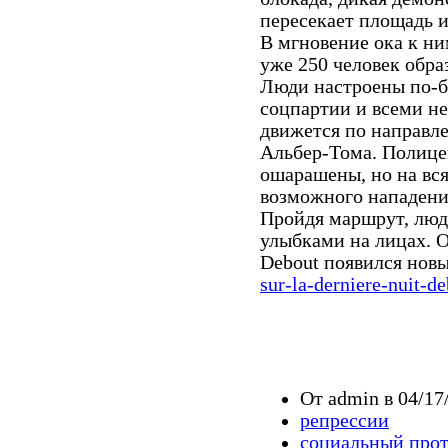
пересекает площадь и
В мгновение ока к ни
уже 250 человек обр
Люди настроены по-бо
соцпартии и всеми н
движется по направле
Альбер-Тома. Полице
ошарашены, но на вс
возможного нападени
Пройдя маршрут, люд
улыбками на лицах. О
Debout появился новы
sur-la-derniere-nuit-d
От admin в 04/17
репрессии
социальный прот