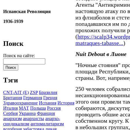
Агенты "Антикримин
настоящую атаку по в
Испанская Революция
из флэшболов и стсте
1936-1939
попадавшихся им по 
прохожих получили 
(
https://scalp34.wordp
Поиск
matraques-tabasse...
)
Nuit Debout в Лионе
Поиск на сайте:
"Ночные стояния" про
площади Республики, 
страны. Вот, наприме
Тэги
250 человек собралис
CNT-AIT (E)
ZSP
Бразилия
несанкционированны
Британия
Германия
Греция
этого они провели та
Здравоохранение
Испания
История
собираются, дискути
Италия
МАТ
Польша
Россия
Сербия
Украина
Франция
проводить обшие асса
анархизм
анархисты
анархо-
собственном кругу. К
синдикализм
антимилитаризм
в небольших группах
всеобщая забастовка
дикая