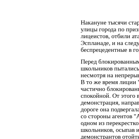
Накануне тысячи ста
улицы города по при
лицеистов, отбили ат
Эспланаде, и на сле
беспрецедентные в го
Перед блокированным
школьников пытались
несмотря на непреры
В то же время лиции
частично блокированы
спокойной. От этого в
демонстрация, напра
дороге она подверга
со стороны агентов 
одном из перекрестк
школьников, осыпав и
демонстрантов отойти