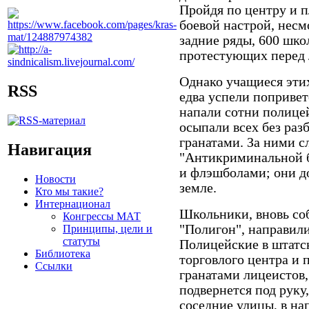
Пройдя по центру и 
боевой настрой, несм
задние ряды, 600 шко
протестующих перед
Однако учащиеся этих
RSS
едва успели попривет
напали сотни полице
осыпали всех без ра
гранатами. За ними с
Навигация
"Антикриминальной 
и флэшболами; они до
Новости
земле.
Кто мы такие?
Интернационал
Школьники, вновь соб
Конгрессы МАТ
"Полигон", направили
Принципы, цели и
статуты
Полицейские в штатс
Библиотека
торговлого центра и 
Ссылки
гранатами лицеистов,
подвернется под руку
соседние улицы, в на