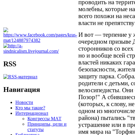
проводить на террито
молебны, которые на
всего похожи на не
власти не препятств
И вот — терпение у 
очередном призыве 
сторонников со всех
но и вообще всей ст
властей никаких гар
RSS
безопасности, жител
защиту парка. Собра
родители с детьми, 
Навигация
велосипедисты. Они 
Позор!" А сбившиес
Новости
(которых, к слову, н
Кто мы такие?
одном из многочисл
Интернационал
района) пытались "тв
Конгрессы МАТ
Принципы, цели и
устрашение или в про
статуты
имя мира на "Торфян
Библиотека