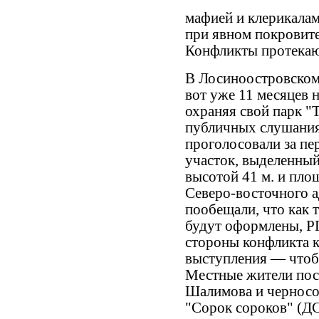
мафией и клерикалам
при явном покровите
Конфликты протекаю
В Лосиноостровском
вот уже 11 месяцев 
охраняя свой парк "
публичных слушания
проголосовали за пе
участок, выделенный
высотой 41 м. и пло
Северо-восточного 
пообещали, что как 
будут оформлены, РП
стороны конфликта 
выступления — чтоб
Местные жители посл
Шалимова и черносо
"Сорок сороков" (Д