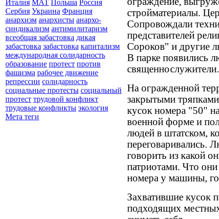
ограждение, выгруж
Италия
МАТ
Польша
Россия
Сербия
Украина
Франция
стройматериалы. Цер
анархизм
анархисты
анархо-
Сопровождали техни
синдикализм
антимилитаризм
представителей рел
всеобщая забастовка
дикая
Сороков" и другие л
забастовка
забастовка
капитализм
международная солидарность
В парке появились л
образование
протест
против
священнослужители.
фашизма
рабочее движение
репрессии
солидарность
На огражденной терр
социальные протесты
социальный
закрытыми тряпками
протест
трудовой конфликт
трудовые конфликты
экология
кусок номера "50" н
Мета теги
военной форме и пол
людей в штатском, к
переговаривались. Л
говорить из какой он
патриотами. Что они
номера у машины, го
Захватившие кусок 
подходящих местных