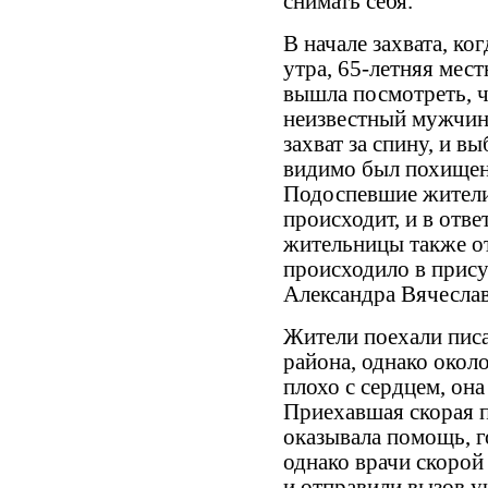
снимать себя.
В начале захвата, ко
утра, 65-летняя мес
вышла посмотреть, ч
неизвестный мужчина
захват за спину, и в
видимо был похищен 
Подоспевшие жители
происходит, и в отве
жительницы также от
происходило в прис
Александра Вячесла
Жители поехали писа
района, однако око
плохо с сердцем, она
Приехавшая скорая п
оказывала помощь, г
однако врачи скорой
и отправили вызов у