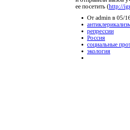
ее посетить (
http://i
От admin в 05/1
антиклерикализ
репрессии
Россия
социальные про
экология