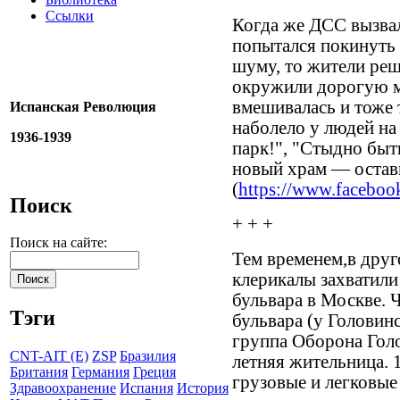
Ссылки
Когда же ДСС вызвал
попытался покинуть 
шуму, то жители реш
окружили дорогую м
вмешивалась и тоже 
Испанская Революция
наболело у людей на
1936-1939
парк!", "Стыдно быт
новый храм — оставь
(
https://www.faceboo
Поиск
+ + +
Поиск на сайте:
Тем временем,в друг
клерикалы захватили
бульвара в Москве. 
Тэги
бульвара (у Головин
группа Оборона Голо
CNT-AIT (E)
ZSP
Бразилия
летняя жительница. 1
Британия
Германия
Греция
грузовые и легковы
Здравоохранение
Испания
История