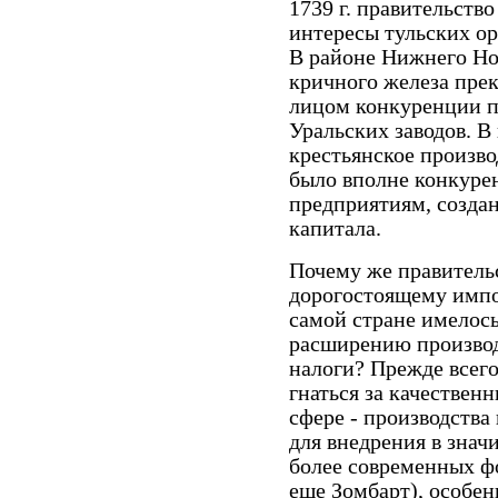
1739 г. правительство
интересы тульских ор
В районе Нижнего Но
кричного железа прекр
лицом конкуренции п
Уральских заводов. В
крестьянское произво
было вполне конкуре
предприятиям, созда
капитала.
Почему же правитель
дорогостоящему импор
самой стране имелось
расширению производ
налоги? Прежде всего
гнаться за качествен
сфере - производства
для внедрения в знач
более современных фо
еще Зомбарт), особен