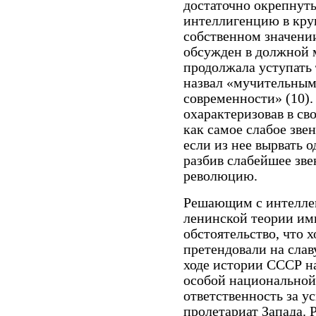
достаточно окрепнуть
интеллигенцию в круг
собственном значении
обсужден в должной 
продолжала уступать 
назвал «мучительным
современности» (10).
охарактеризовав в с
как самое слабое звен
если из нее вырвать о
разбив слабейшее зв
революцию.
Решающим с интеллек
ленинской теории им
обстоятельство, что 
претендовали на слав
ходе истории СССР на
особой национальной 
ответственность за ус
пролетариат Запада.