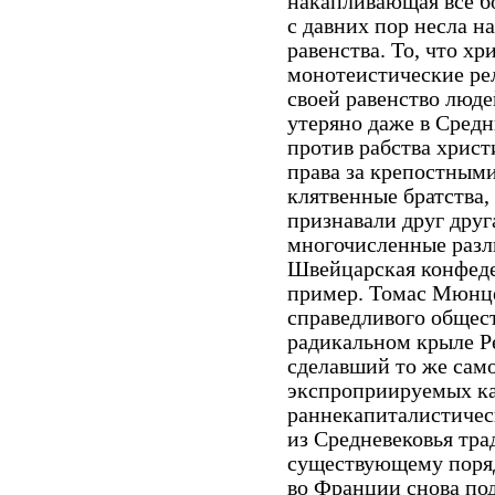
накапливающая все б
с давних пор несла н
равенства. То, что хр
монотеистические рел
своей равенство люде
утеряно даже в Средн
против рабства хрис
права за крепостными
клятвенные братства,
признавали друг друг
многочисленные разл
Швейцарская конфеде
пример. Томас Мюнц
справедливого общес
радикальном крыле Р
сделавший то же само
экспроприируемых ка
раннекапиталистиче
из Средневековья тр
существующему поряд
во Франции снова по