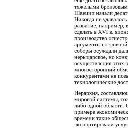
еще долго оставались
тяжелыми бронзовыми
Швеции начали делать
Никогда не удавалось
развитие, например, 
сделать в XVI в. япон
производство огнестр
аргументы сословной
соборы осуждали дал
нерыцарское, но конк
осуществления этих 
многосторонний обм
конкурентами не позв
технологические дост
Иерархия, составляю
мировой системы, тож
либо одной области. О
примере экономическ
времени такие общест
экспортировали услуг