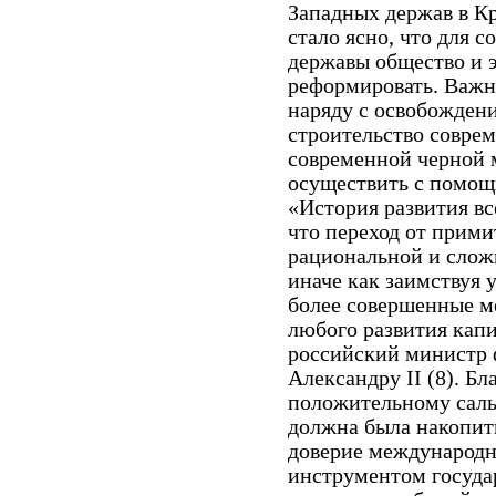
Западных держав в К
стало ясно, что для 
державы общество и 
реформировать. Важ
наряду с освобожден
строительство совре
современной черной 
осуществить с помощ
«История развития вс
что переход от прим
рациональной и слож
иначе как заимствуя у
более совершенные м
любого развития капит
российский министр 
Александру II (8). Б
положительному саль
должна была накопить
доверие международ
инструментом госуда