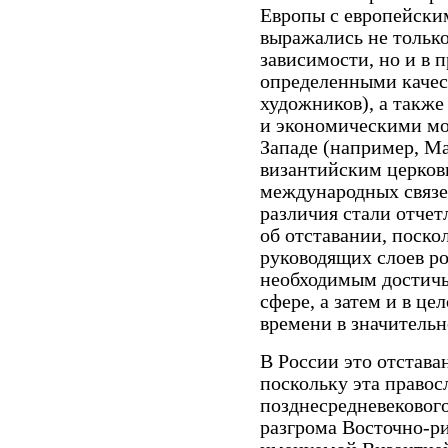
Европы с европейски
выражались не только
зависимости, но и в 
определенными качес
художников), а также
и экономическими мо
Западе (например, М
византийским церков
международных связе
различия стали отчет
об отставании, поско
руководящих слоев ро
необходимым достичь 
сфере, а затем и в ц
времени в значительн
В России это отстава
поскольку эта правос
позднесредневекового
разгрома Восточно-р