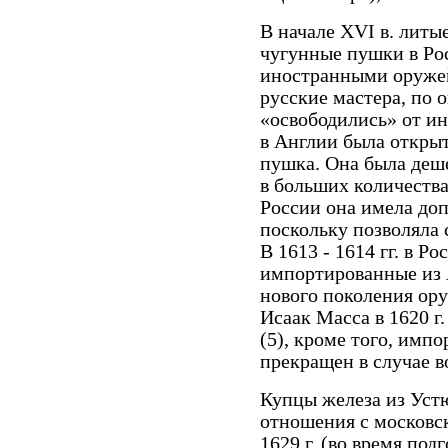
В начале XVI в. литы
чугунные пушки в Рос
иностранными оружей
русские мастера, по о
«освободились» от ин
в Англии была открыт
пушка. Она была деше
в больших количества
России она имела до
поскольку позволяла
В 1613 - 1614 гг. в Р
импортированные из
нового поколения ор
Исаак Масса в 1620 г
(5), кроме того, имп
прекращен в случае в
Купцы железа из Уст
отношения с московс
1629 г. (во время по