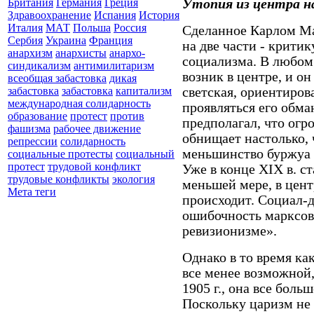
Утопия из центра н
Британия
Германия
Греция
Здравоохранение
Испания
История
Италия
МАТ
Польша
Россия
Сделанное Карлом Ма
Сербия
Украина
Франция
на две части - крити
анархизм
анархисты
анархо-
социализма. В любом
синдикализм
антимилитаризм
возник в центре, и о
всеобщая забастовка
дикая
светская, ориентирова
забастовка
забастовка
капитализм
международная солидарность
проявляться его обма
образование
протест
против
предполагал, что ог
фашизма
рабочее движение
обнищает настолько, 
репрессии
солидарность
меньшинство буржуа 
социальные протесты
социальный
протест
трудовой конфликт
Уже в конце XIX в. ст
трудовые конфликты
экология
меньшей мере, в цент
Мета теги
происходит. Социал-д
ошибочность марксов
ревизионизме».
Однако в то время ка
все менее возможной,
1905 г., она все боль
Поскольку царизм не