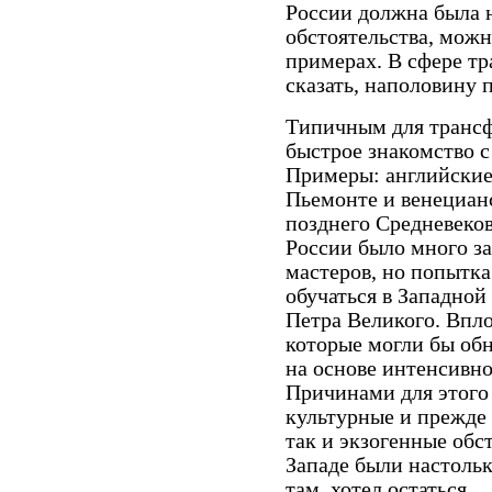
России должна была 
обстоятельства, можн
примерах. В сфере тр
сказать, наполовину 
Типичным для трансф
быстрое знакомство с
Примеры: английски
Пьемонте и венециан
позднего Средневеков
России было много з
мастеров, но попытка
обучаться в Западной
Петра Великого. Впло
которые могли бы обн
на основе интенсивно
Причинами для этого
культурные и прежде 
так и экзогенные обс
Западе были настольк
там, хотел остаться.