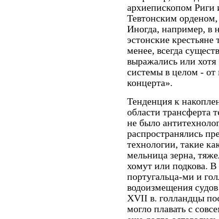
архиепископом Риги 
Тевтонским орденом,
Иногда, например, в н
эстонские крестьяне 
менее, всегда сущест
выражались или хотя
системы в целом - от
концерта».
Тенденция к накопле
области трансферта т
не было антитехнолог
распространялись пр
технологии, такие ка
мельница зерна, тяже
хомут или подкова. В
португальца-ми и го
водоизмещения судов 
XVII в. голландцы по
могло плавать с совс