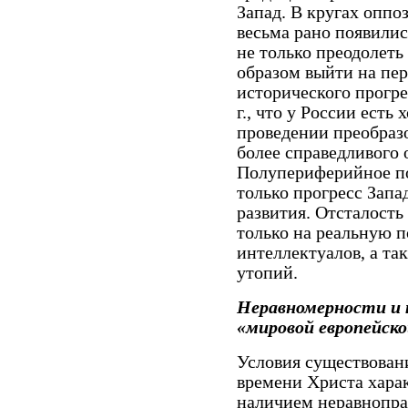
Запад. В кругах опп
весьма рано появилис
не только преодолеть
образом выйти на пе
исторического прогрес
г., что у России есть
проведении преобраз
более справедливого 
Полупериферийное по
только прогресс Запа
развития. Отсталость
только на реальную п
интеллектуалов, а та
утопий.
Неравномерности и 
«мировой европейск
Условия существовани
времени Христа харак
наличием неравнопр