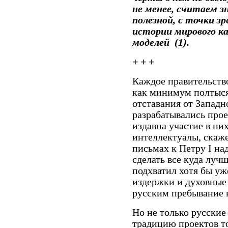
не менее, считаем 
полезной, с точки з
истории
мирового к
моделей (1).
+ + +
Каждое правительств
как минимум полтыся
отставания от Запад
разрабатывались прое
издавна участие в н
интеллектуалы, скаж
письмах к Петру I на
сделать все куда лучш
подхватил хотя бы уж
издержки и духовные
русским пребывание 
Но не только русски
традицию проектов то