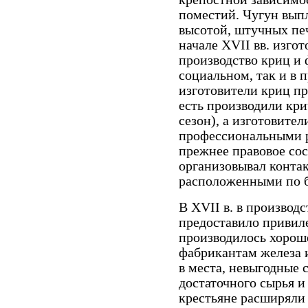
поместий. Чугун выпл
высотой, штучных печ
начале XVII вв. изго
производство криц и 
социальном, так и в
изготовители криц пр
есть производили кри
сезон), а изготовите
профессиональными р
прежнее правовое со
организовывал конта
расположенными по б
В XVII в. в производ
предоставило привиле
производилось хорош
фабрикантам железа 
в места, невыгодные 
достаточного сырья и
крестьяне расширяли 