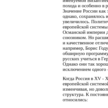
именуемой Византией)
похода и особенно в р
Значение России как 
однако, сохранялось 
увеличилось. Политич
европейской системы
Османской империи 
союзником. Но расши
и качественное отлич
например, Борис Году
обширную программу
русских учиться в Г
Однако они так хорош
исключением одного -
Когда Россия в XV - X
европейской системой
изменчивая, но довол
структура. К постоя
относились: