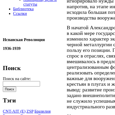
игнорировало нужды с
статуты
напротив, на этапе и
Библиотека
исходила большая пот
Ссылки
производства вооруж
В начатой Александр
в какой мере государ
изменило характер эк
Испанская Революция
черной металлургии 
1936-1939
пользу его позиции. 
спрос в отраслях, св
вмешивалось в предл
централизованным фо
Поиск
реализовать определе
важные для вооружен
Поиск на сайте:
крестьян в плугах и 
вывод: развитие прои
задано внешнеполити
Тэги
не служило успешным
индустриального разв
CNT-AIT (E)
ZSP
Бразилия