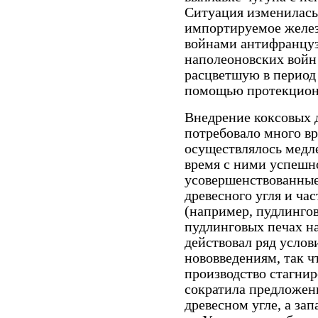
Ситуация изменилась 
импортируемое железо 
войнами антифранцуз
наполеоновских войн
расцветшую в период
помощью протекцион
Внедрение коксовых 
потребовало много вр
осуществлялось медле
время с ними успешн
усовершенствованные
древесного угля и ч
(например, пудлингов
пудлинговых печах на
действовал ряд услов
нововведениям, так ч
производство стагнир
сократила предложени
древесном угле, а за