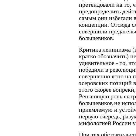
претендовали на то, 
предопределить дейс
самым они избегали 
концепции. Отсюда с
совершили предательс
большевиков.
Критика ленинизма (
кратко обозначить) н
удивительное - то, чт
победили в революции
совершенно ясно на 
эсеровских позиций в
этого скорее вопреки,
Решающую роль сыгра
большевиков не испо
приемлемую и устойч
первую очередь, разу
мифологией России у
При тех обстоятельст