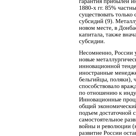
гарантия прибылей и
1880-х гг. 85% част
существовать только
субсидий (9). Металл
новом месте, в Донб
капитала, также внач
субсидии.
Несомненно, России у
новые металлургичес
инновационной тенде
иностранные менедж
бельгийцы, поляки), 
способствовало враж
по отношению к инду
Инновационные проц
общий экономический
подъем достаточной с
самостоятельное разв
войны и революции (к
развитие России ост