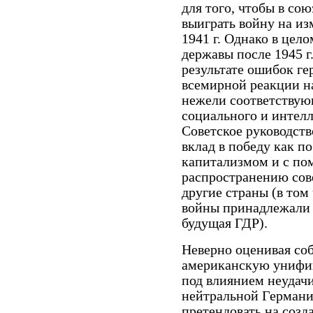
для того, чтобы в со
выиграть войну на и
1941 г. Однако в це
державы после 1945 г
результате ошибок ге
всемирной реакции н
нежели соответствую
социального и интелл
Советское руководств
вклад в победу как п
капитализмом и с по
распространению сове
другие страны (в том
войны принадлежали к
будущая ГДР).
Неверно оценивая соб
американскую унифи
под влиянием неудач
нейтральной Германии
претендовать на созд