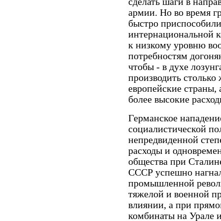
сделать шаги в напр
армии. Но во время г
быстро приспособили
интернациональной к
к низкому уровню во
потребностям догоня
чтобы - в духе лозунг
производить столько 
европейские страны, а
более высокие расход
Германское нападение
социалистической по
непредвиденной степ
расходы и одновреме
общества при Сталин
СССР успешно нагнал
промышленной револю
тяжелой и военной п
влиянии, а при прямо
комбинаты на Урале 