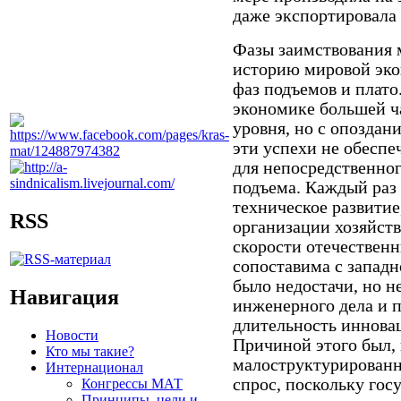
даже экспортировала 
Фазы заимствования 
историю мировой эко
фаз подъемов и плато
экономике большей ча
уровня, но с опоздани
эти успехи не обеспе
для непосредственног
подъема. Каждый раз
техническое развитие
RSS
организации хозяйств
скорости отечественн
сопоставима с западн
было недостачи, но н
Навигация
инженерного дела и п
длительность инновац
Новости
Причиной этого был, 
Кто мы такие?
малоструктурированн
Интернационал
спрос, поскольку гос
Конгрессы МАТ
Принципы, цели и