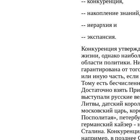
-- конкуренция,
-- накопление знаний
-- иерархия и
-- экспансия.
Конкуренция утвержд
жизни, однако наибол
области политики. Ни
гарантирована от того
или иную часть, если
Тому есть бесчислен
Достаточно взять При
выступали русские в
Литвы, датский корол
московский царь, ко
Посполитая», петербу
германский кайзер - н
Сталина. Конкуренци
например, в позднее