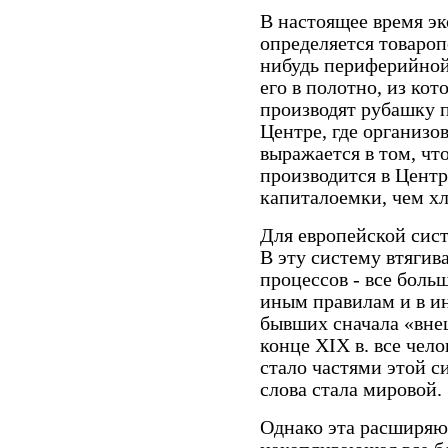
В настоящее время э
определяется товароп
нибудь периферийной
его в полотно, из ко
производят рубашку 
Центре, где организо
выражается в том, чт
производится в Центр
капиталоемки, чем хл
Для европейской сист
В эту систему втягива
процессов - все боль
иным правилам и в ин
бывших сначала «вне
конце XIX в. все чел
стало частями этой с
слова стала мировой.
Однако эта расширяю