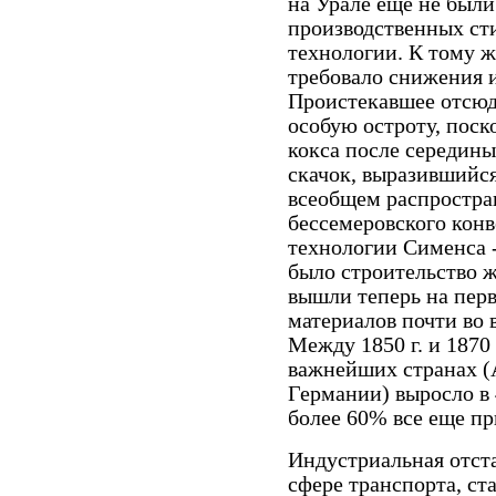
на Урале еще не были
производственных ст
технологии. К тому ж
требовало снижения и
Проистекавшее отсюд
особую остроту, поск
кокса после середин
скачок, выразившийся
всеобщем распростран
бессемеровского конв
технологии Сименса
было строительство ж
вышли теперь на пер
материалов почти во
Между 1850 г. и 1870 
важнейших странах (
Германии) выросло в 4 
более 60% все еще п
Индустриальная отста
сфере транспорта, ст