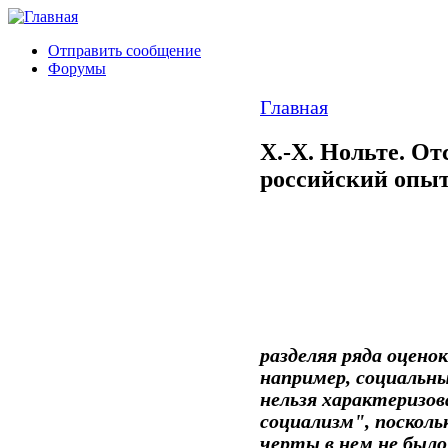
Отправить сообщение
Форумы
Главная
Х.-Х. Нольте. От
российский опы
разделяя ряда оцено
например, социальн
нельзя характеризо
социализм", посколь
черты в нем не было