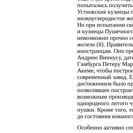
попытались получить
Устюжские кузнецы п
низкоуглеродистое же
Но при испытании ско
и кузнецы Пушечного
невозможно прочно с
железо (6). Правител
иностранцам. Оно пр
Андрею Виниусу, дат
Гамбурга Петеру Мар
Акеме, чтобы постро
современный завод. 
достижением было при
позволявшее построи
возможным производи
однородного литого ч
пушки. Кроме того, э
до состояния кованог
Особенно активно сп