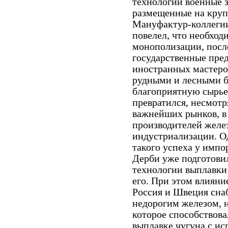
технологии военные з
размещенные на круп
Мануфактур-коллегии 
повелел, что необход
монополизации, посл
государственные пред
иностранных мастеров
рудными и лесными б
благоприятную сырьев
превратился, несмотр
важнейших рынков, в
производителей желе
индустриализации. О
такого успеха у импо
Дерби уже подготовил
технологии выплавки 
его. При этом влияни
Россия и Швеция сна
недорогим железом, н
которое способствов
выплавке чугуна с ис