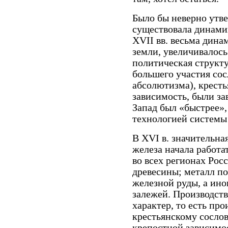
Было бы неверно утве
существовала динамик
XVII вв. весьма дина
земли, увеличивалось
политическая структу
большего участия сос
абсолютизма), крест
зависимость, были з
Запад был «быстрее»,
технологией системы
В XVI в. значительна
железа начала работа
во всех регионах Рос
древесины; металл по
железной руды, а ин
залежей. Производств
характер, то есть пр
крестьянскому сослов
крепостной зависимо