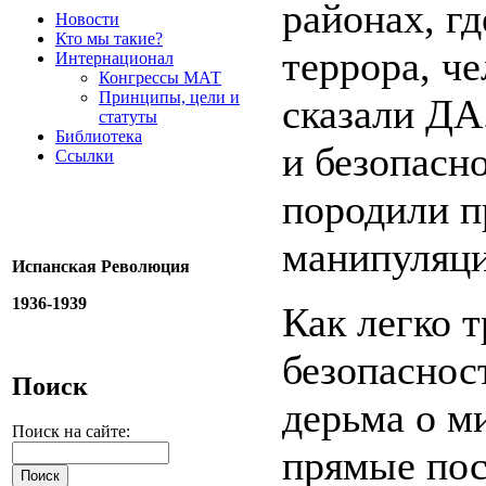
районах, г
Новости
Кто мы такие?
террора, ч
Интернационал
Конгрессы МАТ
Принципы, цели и
сказали ДА
статуты
Библиотека
и безопасн
Ссылки
породили п
манипуляци
Испанская Революция
1936-1939
Как легко 
безопаснос
Поиск
дерьма о м
Поиск на сайте:
прямые пос