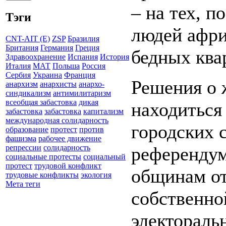
– на тех, п
Тэги
людей афри
CNT-AIT (E)
ZSP
Бразилия
Британия
Германия
Греция
бедных ква
Здравоохранение
Испания
История
Италия
МАТ
Польша
Россия
Сербия
Украина
Франция
Решения о 
анархизм
анархисты
анархо-
синдикализм
антимилитаризм
всеобщая забастовка
дикая
находиться
забастовка
забастовка
капитализм
международная солидарность
городских 
образование
протест
против
фашизма
рабочее движение
референдум
репрессии
солидарность
социальные протесты
социальный
протест
трудовой конфликт
общинам от
трудовые конфликты
экология
Мета теги
собственно
электораль