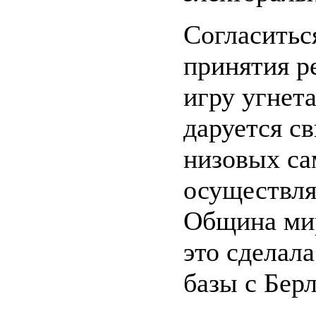
Согласитьс
принятия р
игру угнет
даруется с
низовых са
осуществля
Община мир
это сделал
базы с Берл