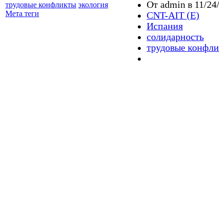
От admin в 11/24/
трудовые конфликты
экология
Мета теги
CNT-AIT (E)
Испания
солидарность
трудовые конфл