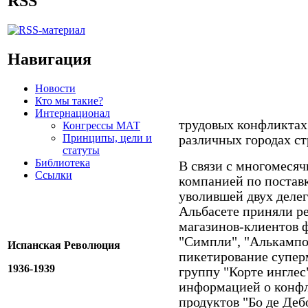
RSS
Навигация
Новости
Кто мы такие?
Интернационал
трудовых конфликтах
Конгрессы МАТ
Принципы, цели и
различных городах ст
статуты
Библиотека
В связи с многомеся
Ссылки
компанией по поставк
уволившей двух делег
Альбасете приняли р
магазинов-клиентов ф
"Симпли", "Алькампо"
Испанская Революция
пикетирование суперм
1936-1939
группу "Корте инглес
информацией о конфл
продуктов "Бо де Деб