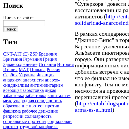
"Суперкора" довести 
Поиск
восстановлении на р
активистов (
http://cn
Поиск на сайте:
solidaridad-anarcosind
В рамках солидарнос
"Джинос-Випс" в тор
Тэги
Барселоне, уволенны
Альбасете пикетирова
CNT-AIT (E)
ZSP
Бразилия
городе. Они разверну
Британия
Германия
Греция
Здравоохранение
Испания
История
информационных лист
Италия
МАТ
Польша
Россия
добились встречи с а
Сербия
Украина
Франция
что ее филиал не име
анархизм
анархисты
анархо-
конфликту. Тем не ме
синдикализм
антимилитаризм
несмотря на провока
всеобщая забастовка
дикая
забастовка
забастовка
капитализм
переписавшей проте
международная солидарность
(
http://cntab.blogspot.
образование
протест
против
arma-es-el.html
)
фашизма
рабочее движение
репрессии
солидарность
социальные протесты
социальный
протест
трудовой конфликт