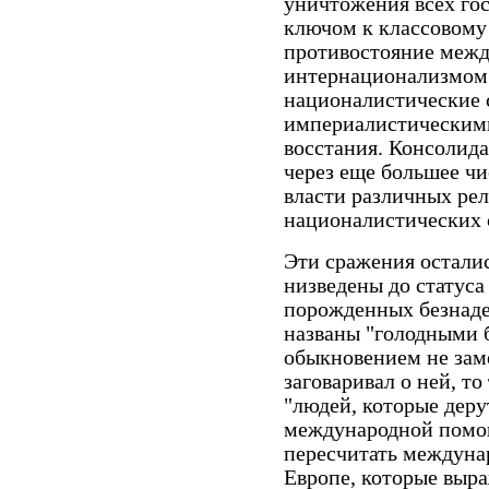
уничтожения всех госу
ключом к классовому
противостояние межд
интернационализмом.
националистические 
империалистическими
восстания. Консолида
через еще большее чи
власти различных ре
националистических 
Эти сражения остали
низведены до статус
порожденных безнаде
названы "голодными 
обыкновением не заме
заговаривал о ней, то
"людей, которые деру
международной помо
пересчитать междуна
Европе, которые выр