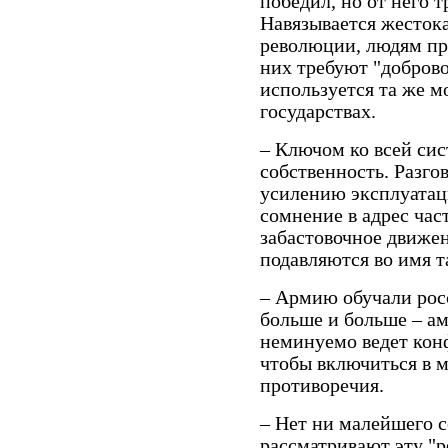
победил, но от него 
Навязывается жесток
революции, людям при
них требуют "доброво
используется та же м
государствах.
– Ключом ко всей сис
собственность. Разго
усилению эксплуатац
сомнение в адрес час
забастовочное движен
подавляются во имя 
– Армию обучали росс
больше и больше – а
неминуемо ведет конф
чтобы включиться в 
противоречия.
– Нет ни малейшего 
рассматривают эту "