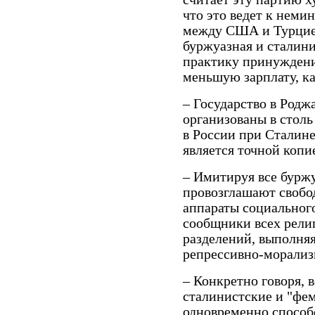
что это ведет к нем
между США и Турцией
буржуазная и сталини
практику принуждени
меньшую зарплату, ка
– Государство в Родж
организованы в столь
в России при Сталине
является точной копи
– Имитируя все бурж
провозглашают свобод
аппараты социальног
сообщники всех рели
разделений, выполня
репрессивно-морализ
– Конкретно говоря, 
сталинистские и "фе
одновременно способ