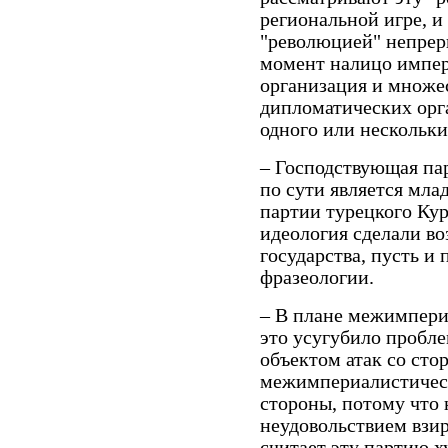
региональной игре, 
"революцией" непрер
момент налицо импер
организация и множе
дипломатических орг
одного или нескольки
– Господствующая пар
по сути является мла
партии турецкого Кур
идеология сделали в
государства, пусть и
фразеологии.
– В плане межимпери
это усугубило пробл
объектом атак со сто
межимпериалистическ
стороны, потому что
неудовольствием взир
считает эту партию х