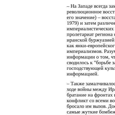
– На Западе всегда з
революционное восст
его значение) – восст
1979) и затем разли
империалистических д
пролетариат региона 
иранской буржуазией
как янки-европейског
империализмов. Разум
информации о том, чт
сводилось к "борьбе 
господствующей куль
информацией.
– Также замалчивало
ходе войны между Ир
братание на фронтах 
конфликт со всеми в
бросало им вызов. До
самые жуткие бомбеж