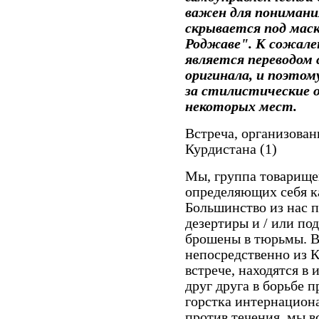
важен для понимани
скрывается под мас
Роджаве". К сожале
является переводом с
оригинала, и поэтом
за стилистические 
некоторых мест.
Встреча, организова
Курдистана (1)
Мы, группа товарище
определяющих себя к
Большинство из нас 
дезертиры и / или п
брошены в тюрьмы. В
непосредственно из К
встрече, находятся в
друг друга в борьбе п
горстка интернациона
против течения, мы 