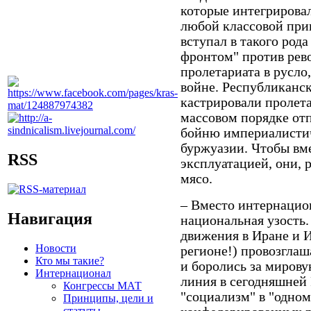
которые интегрировал
любой классовой привя
вступал в такого род
фронтом" против рев
пролетариата в русло
войне. Республиканс
кастрировали пролета
массовом порядке отп
бойню империалистич
буржуазии. Чтобы вме
RSS
эксплуатацией, они, 
мясо.
– Вместо интернацио
Навигация
национальная узость.
движения в Иране и И
Новости
регионе!) провозгла
Кто мы такие?
и боролись за миров
Интернационал
линия в сегодняшней 
Конгрессы МАТ
"социализм" в "одном
Принципы, цели и
статуты