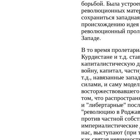
борьбой. Была устрое
революционных матер
сохраниться западная
происхождению идея 
революционный проле
Западе.
В то время пролетариа
Курдистане и т.д. ста
капиталистическую ди
войну, капитал, част
т.д., навязанные за
силами, и саму модел
восторжествовавшего 
том, что распростран
и "либертарные" пос
"революцию в Роджав
против частной собст
империалистические 
нас, выступают (при
как святая невинност