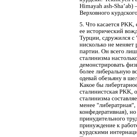
Himayah ash-Sha’ab)
Верховного курдског
5. Что касается PKK, 
ее исторический вожд
Турции, сдружился с
нисколько не меняет
партии. Он всего лиш
сталинизма настолько
демонстрировать физ
более либеральную во
одевай обезьяну в шел
Какое бы либертарно
сталинистская PKK, о
сталинизма составляе
менее "либератрная",
конфедеративная), но
принудительного труд
принуждение к работе
курдскими интернаци