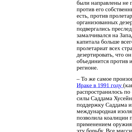
были направлены не 
против его собственн
есть, против пролета
организованных дезер
подвергались преслед
замалчивался на Запа
капитала больше всег
пролетариат всех стр
дезертировать, что о
объединится против 
регионе.
– То же самое произ
Ираке в 1991 году
(ка
распространилось по 
силы Саддама Хусейна
поддержку Саддама 
международная изоля
позволила коалиции 
применением оружия 
эту борьбу. Все мисс