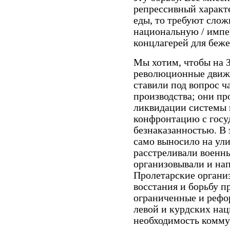
репрессивный характе
еды, то требуют слож
национальную / имп
концлагерей для беже
Мы хотим, чтобы на З
революционные движе
ставили под вопрос ч
производства; они п
ликвидации системы н
конфронтацию с госуд
безнаказанностью. В 
само выносило на ул
расстреливали военн
организовывали и на
Пролетарские организ
восстания и борьбу п
ограниченные и рефо
левой и курдских на
необходимость комму