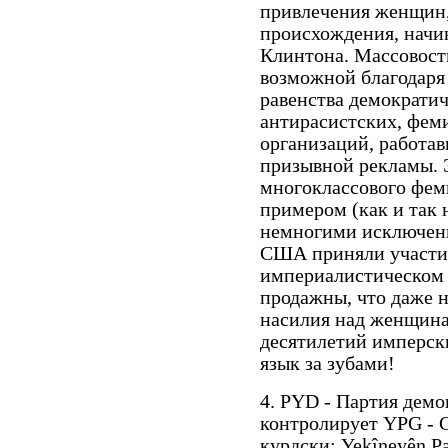
привлечения женщин,
происхождения, начи
Клинтона. Массовость
возможной благодаря
равенства демократич
антирасистских, фем
организаций, работав
призывной рекламы. 
многоклассового фем
примером (как и так 
немногими исключен
США приняли участие
империалистическом 
продажны, что даже 
насилия над женщина
десятилетий имперск
язык за зубами!
4. PYD - Партия демо
контролирует YPG - 
курдски: Yekîneyên Pa