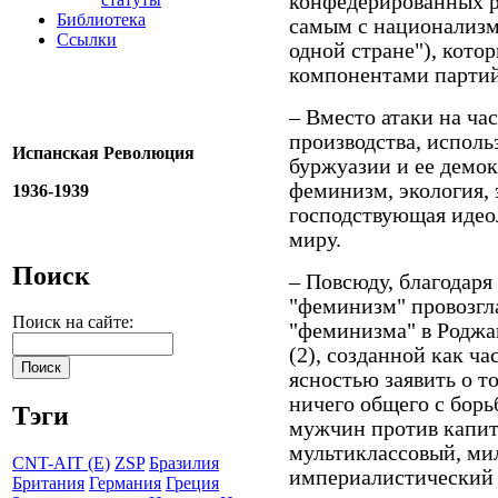
конфедерированных р
Библиотека
самым с национализм
Ссылки
одной стране"), кот
компонентами партий,
– Вместо атаки на ча
производства, исполь
Испанская Революция
буржуазии и ее демо
феминизм, экология, э
1936-1939
господствующая идеол
миру.
Поиск
– Повсюду, благодар
"феминизм" провозгл
Поиск на сайте:
"феминизма" в Роджа
(2), созданной как ча
ясностью заявить о т
ничего общего с бор
Тэги
мужчин против капит
мультиклассовый, ми
CNT-AIT (E)
ZSP
Бразилия
империалистический 
Британия
Германия
Греция