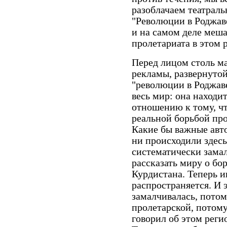
разоблачаем театрал
"Революции в Роджав
и на самом деле меш
пролетариата в этом 
Перед лицом столь м
рекламы, развернуто
"революции в Роджаве
весь мир: она находи
отношению к тому, чт
реальной борьбой про
Какие бы важные авт
ни происходили здесь
систематически замал
рассказать миру о бор
Курдистана. Теперь 
распространяется. И 
замалчивалась, пото
пролетарской, потому
говорил об этом рег