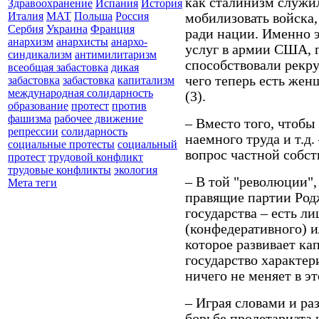
как сталинизм служил
Здравоохранение
Испания
История
Италия
МАТ
Польша
Россия
мобилизовать войска
Сербия
Украина
Франция
ради нации. Именно 
анархизм
анархисты
анархо-
услуг в армии США, 
синдикализм
антимилитаризм
способствовали рекр
всеобщая забастовка
дикая
чего теперь есть же
забастовка
забастовка
капитализм
международная солидарность
(3).
образование
протест
против
фашизма
рабочее движение
– Вместо того, чтобы 
репрессии
солидарность
наемного труда и т.д
социальные протесты
социальный
вопрос частной собст
протест
трудовой конфликт
трудовые конфликты
экология
– В той "революции"
Мета теги
правящие партии Род
государства – есть л
(конфедеративного) и
которое развивает кап
государство характер
ничего не меняет в э
– Играя словами и ра
борьбе пролетариата и