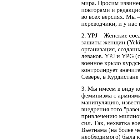
мира. Просим извинен
повторами и редакц
во всех версиях. Мы 
переводчики, и у нас 
2. YPJ – Женские со
защиты женщин (Yekîne
организация, созданна
леваков. YPJ и YPG (
военное крыло курдск
контролирует значит
Севере, в Курдистане
3. Мы имеем в виду к
феминизма с армиями
манипуляцию, известн
внедрения того "равен
привлечению миллио
сил. Так, нехватка 
Вьетнама (на более 
необходимого) была к