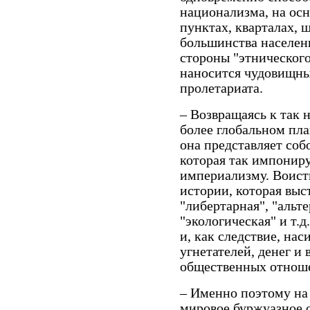
национализма, на осн
пунктах, кварталах, ш
большинства населени
стороны "этнического
наносится чудовищны
пролетариата.
– Возвращаясь к так 
более глобальном пла
она представляет соб
которая так импонир
империализму. Воист
истории, которая выс
"либертарная", "альт
"экологическая" и т.д
и, как следствие, на
угнетателей, денег и
общественных отнош
– Именно поэтому на
мировое буржуазное 