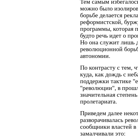
Тем самым избегалось
можно было изолиров
борьбе делается рекл
реформистской, бурж
программы, которая п
будто речь идет о пр
Но она служит лишь 
революционной борьб
автономии.
По контрасту с тем, ч
куда, как дождь с не
поддержки тактике "
"революции", в прош
значительная степен
пролетариата.
Приведем далее неко
разворачивалась рево
сообщники властей в
замалчивали это: