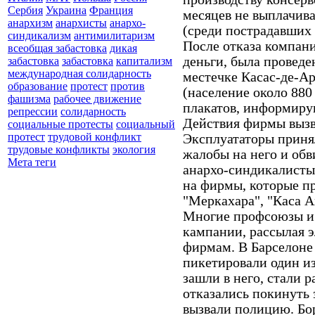
Сербия
Украина
Франция
месяцев не выплачива
анархизм
анархисты
анархо-
(среди пострадавших 
синдикализм
антимилитаризм
После отказа компан
всеобщая забастовка
дикая
деньги, была проведе
забастовка
забастовка
капитализм
международная солидарность
местечке Касас-де-Ар
образование
протест
против
(население около 880
фашизма
рабочее движение
плакатов, информиру
репрессии
солидарность
Действия фирмы вызв
социальные протесты
социальный
протест
трудовой конфликт
Эксплуататоры приня
трудовые конфликты
экология
жалобы на него и обв
Мета теги
анархо-синдикалисты
на фирмы, которые п
"Меркахара", "Каса 
Многие профсоюзы и 
кампании, рассылая 
фирмам. В Барселоне
пикетировали один из
зашли в него, стали 
отказались покинуть 
вызвали полицию. Бор