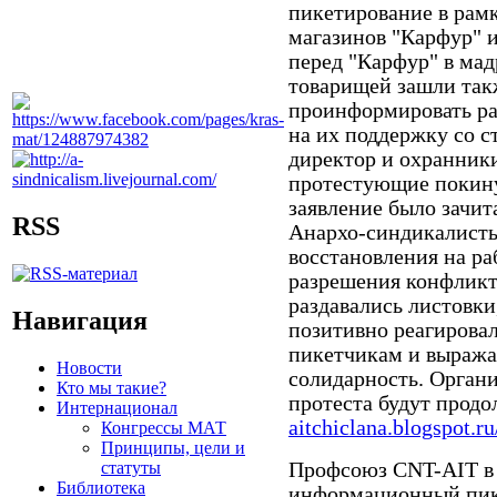
пикетирование в рам
магазинов "Карфур" и
перед "Карфур" в ма
товарищей зашли так
проинформировать ра
на их поддержку со с
директор и охранник
протестующие покин
заявление было зачит
RSS
Анархо-синдикалисты
восстановления на р
разрешения конфликт
раздавались листовки
Навигация
позитивно реагировал
пикетчикам и выража
Новости
солидарность. Органи
Кто мы такие?
протеста будут продо
Интернационал
aitchiclana.blogspot.r
Конгрессы МАТ
Принципы, цели и
статуты
Профсоюз CNT-AIT в 
Библиотека
информационный пике