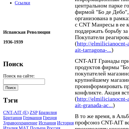
Ссылки
центральном парке го
фирмой "Бо де Дебо",
организована в рамка
с CNT Манресы в ее к
поддержать борьбу за
Испанская Революция
Покупатели реагиров
1936-1939
(
http://elmilicianocnt-
ait-tarragona-...
)
CNT-AIT Гранады при
Поиск
продуктов фирмы "Бо 
покупателей магазин
Поиск на сайте:
крупнейшему магазину
проинформировать пр
конфликте. Акция вс
(
http://elmilicianocnt-
Тэги
ait-granada-ac...
)
CNT-AIT (E)
ZSP
Бразилия
В то же время, в Ал
Британия
Германия
Греция
профсоюз CNT-AIT вс
Здравоохранение
Испания
История
Италия
МАТ
Польша
Россия
производству консерв