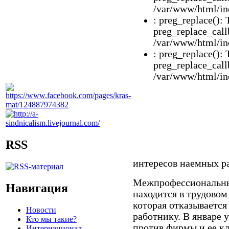
/var/www/html/inc
: preg_replace(): 
preg_replace_call
/var/www/html/inc
: preg_replace(): 
preg_replace_call
/var/www/html/inc
RSS
интересов наемных р
Межпрофессиональны
Навигация
находится в трудовом
которая отказывается
Новости
работнику. В январе 
Кто мы такие?
против фирмы и ее кл
Интернационал