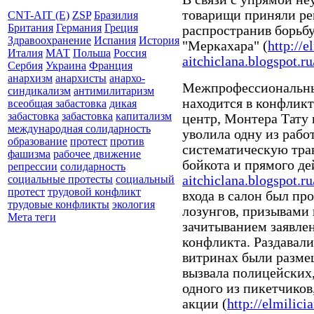
товарищи приняли ре
CNT-AIT (E)
ZSP
Бразилия
Британия
Германия
Греция
распространив борьбу
Здравоохранение
Испания
История
"Меркахара" (
http://e
Италия
МАТ
Польша
Россия
aitchiclana.blogspot.ru
Сербия
Украина
Франция
анархизм
анархисты
анархо-
Межпрофессиональн
синдикализм
антимилитаризм
находится в конфликт
всеобщая забастовка
дикая
забастовка
забастовка
капитализм
центр, Монтера Тату 
международная солидарность
уволила одну из рабо
образование
протест
против
систематическую тра
фашизма
рабочее движение
бойкота и прямого де
репрессии
солидарность
aitchiclana.blogspot.r
социальные протесты
социальный
протест
трудовой конфликт
входа в салон был пр
трудовые конфликты
экология
лозунгов, призывами 
Мета теги
зачитыванием заявлен
конфликта. Раздавали
витринах были разм
вызвала полицейских
одного из пикетчиков
акции (
http://elmilici