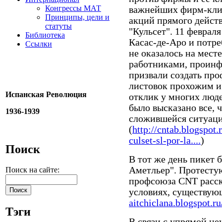
Конгрессы МАТ
важнейших фирм-клие
Принципы, цели и
акций прямого действ
статуты
"Кульсет". 11 феврал
Библиотека
Касас-де-Аро и потре
Ссылки
не оказалось на мест
работниками, проинф
призвали создать про
листовок прохожим и
Испанская Революция
отклик у многих людей
было высказано все, 
1936-1939
сложившейся ситуац
(
http://cntab.blogspot.
culset-sl-por-la....
)
Поиск
В тот же день пикет 
Аметльер". Протест
Поиск на сайте:
профсоюза CNT расск
условиях, существующ
aitchiclana.blogspot.ru
Тэги
В связи с упрямой не