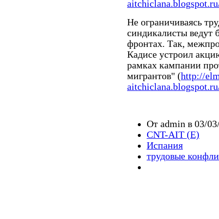
aitchiclana.blogspot.r
Не ограничиваясь тр
синдикалисты ведут б
фронтах. Так, межпр
Кадисе устроил акци
рамках кампании про
мигрантов" (
http://el
aitchiclana.blogspot.ru
От admin в 03/03
CNT-AIT (E)
Испания
трудовые конфл