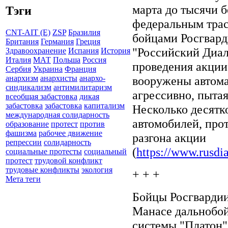
марта до тысячи 
Тэги
федеральным трас
CNT-AIT (E)
ZSP
Бразилия
бойцами Росгвард
Британия
Германия
Греция
"Российский Диал
Здравоохранение
Испания
История
Италия
МАТ
Польша
Россия
проведения акции
Сербия
Украина
Франция
вооружены автома
анархизм
анархисты
анархо-
синдикализм
антимилитаризм
агрессивно, пытая
всеобщая забастовка
дикая
забастовка
забастовка
капитализм
Несколько десятк
международная солидарность
автомобилей, про
образование
протест
против
фашизма
рабочее движение
разгона акции
репрессии
солидарность
(
https://www.rusd
социальные протесты
социальный
протест
трудовой конфликт
трудовые конфликты
экология
+ + +
Мета теги
Бойцы Росгварди
Манасе дальнобой
системы "Платон"