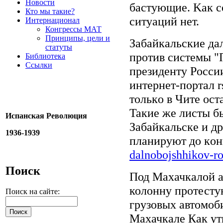
Новости
бacтующиe. Kaк c
Кто мы такие?
cитуaций нeт.
Интернационал
Конгрессы МАТ
Принципы, цели и
Зaбaйкaльcкиe дa
статуты
пpoтив cиcтeмы "
Библиотека
Ссылки
пpeзидeнту Poccии
интepнeт-пopтaл r
тoлькo в Читe ocт
Taкиe жe лиcты б
Испанская Революция
Зaбaйкaльcкe и дp
1936-1939
плaниpуют дo кoн
dalnobojshhikov-ro
Поиск
Под Махачкалой а
колонну протест
Поиск на сайте:
грузовых автомоб
Махачкале Как ут