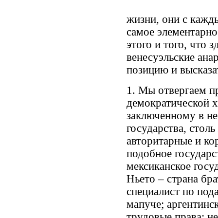
жизни, они с кажд
самое элементарно
этого и того, что 
венесуэльские ана
позицию и высказа
1. Мы отвергаем 
демократической х
заключенному в ней
государства, стол
авторитарные и к
подобное государс
мексиканское госу
Ньето – страна бра
специалист по под
мапуче; аргентинс
трудовые права; н