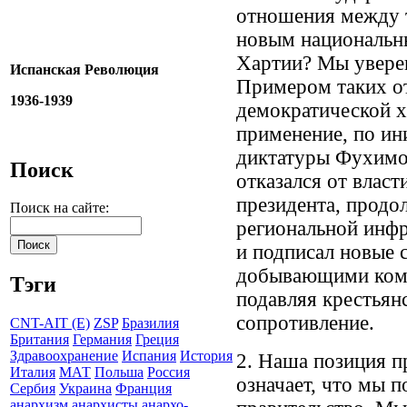
отношения между 
новым национальн
Хартии? Мы уверен
Испанская Революция
Примером таких о
1936-1939
демократической х
применение, по ин
диктатуры Фухимор
Поиск
отказался от власт
президента, продо
Поиск на сайте:
региональной инф
и подписал новые 
добывающими комп
Тэги
подавляя крестьян
сопротивление.
CNT-AIT (E)
ZSP
Бразилия
Британия
Германия
Греция
Здравоохранение
Испания
История
2. Наша позиция п
Италия
МАТ
Польша
Россия
означает, что мы
Сербия
Украина
Франция
анархизм
анархисты
анархо-