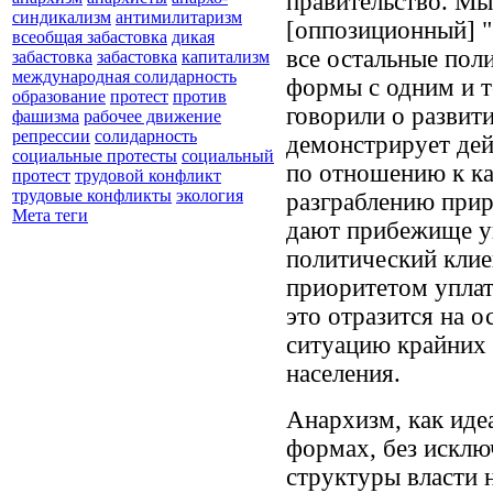
правительство. Мы
синдикализм
антимилитаризм
[оппозиционный] "
всеобщая забастовка
дикая
все остальные пол
забастовка
забастовка
капитализм
международная солидарность
формы с одним и т
образование
протест
против
говорили о развити
фашизма
рабочее движение
репрессии
солидарность
демонстрирует дей
социальные протесты
социальный
по отношению к ка
протест
трудовой конфликт
трудовые конфликты
экология
разграблению прир
Мета теги
дают прибежище у
политический клие
приоритетом уплат
это отразится на 
ситуацию крайних 
населения.
Анархизм, как идеа
формах, без исклю
структуры власти 