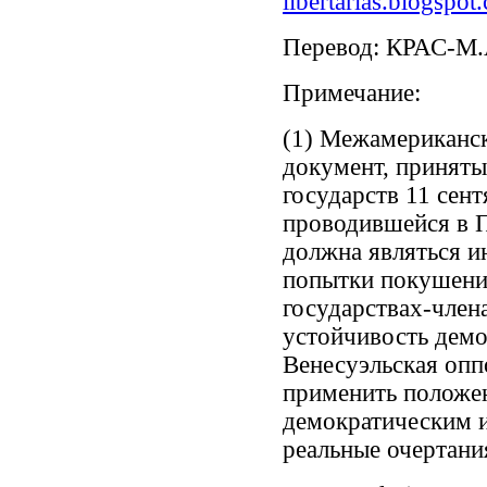
libertarias.blogspo
Перевод: КРАС-М.
Примечание:
(1) Межамериканс
документ, приняты
государств 11 сент
проводившейся в П
должна являться 
попытки покушени
государствах-член
устойчивость демо
Венесуэльская опп
применить положен
демократическим и
реальные очертани