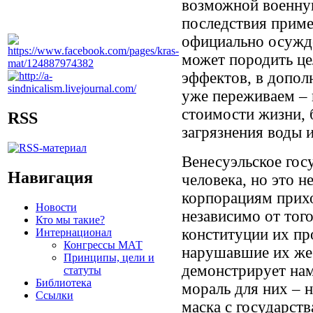
возможной военную
последствия приме
официально осужде
может породить ц
эффектов, в допол
уже переживаем – 
стоимости жизни, 
RSS
загрязнения воды и
Венесуэльское гос
Навигация
человека, но это 
корпорациям прихо
Новости
независимо от того
Кто мы такие?
конституции их пр
Интернационал
Конгрессы МАТ
нарушавшие их же
Принципы, цели и
демонстрирует нам
статуты
Библиотека
мораль для них – н
Ссылки
маска с государств