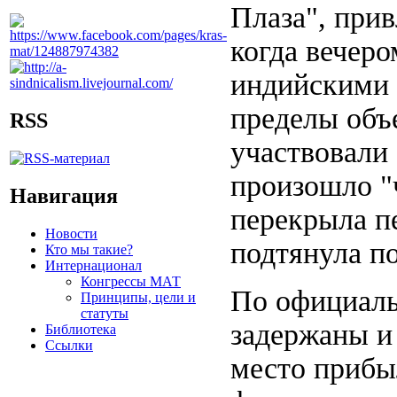
Плаза", прив
когда вечер
индийскими 
пределы объе
RSS
участвовали 
произошло "
Навигация
перекрыла п
Новости
подтянула п
Кто мы такие?
Интернационал
Конгрессы МАТ
По официаль
Принципы, цели и
статуты
задержаны и
Библиотека
Ссылки
место прибы