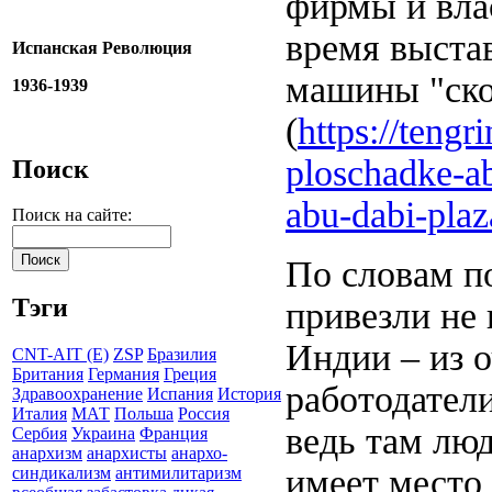
фирмы и вла
время выста
Испанская Революция
машины "ск
1936-1939
(
https://teng
ploschadke-ab
Поиск
abu-dabi-plaz
Поиск на сайте:
По словам п
Тэги
привезли не 
Индии – из 
CNT-AIT (E)
ZSP
Бразилия
Британия
Германия
Греция
работодател
Здравоохранение
Испания
История
Италия
МАТ
Польша
Россия
ведь там лю
Сербия
Украина
Франция
анархизм
анархисты
анархо-
имеет место 
синдикализм
антимилитаризм