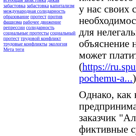
всеобщая забастовка
дикая
забастовка
забастовка
капитализм
у нас своих
международная солидарность
образование
протест
против
необходимос
фашизма
рабочее движение
репрессии
солидарность
для нелегаль
социальные протесты
социальный
протест
трудовой конфликт
объяснение 
трудовые конфликты
экология
Мета теги
может плати
(
https://ru.s
pochemu-a...
)
Однако, как
предпринима
заказчик "Ал
фиктивные с