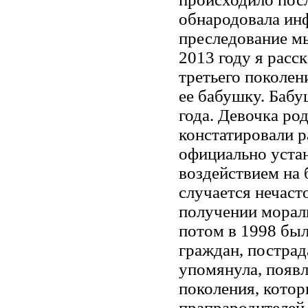
обнародовала ин
преследование мы
2013 году я расс
третьего поколен
ее бабушку. Баб
года. Девочка род
констатировали р
официально уста
воздействием на 
случается нечаст
получении мораль
потом в 1998 был
граждан, пострад
упомянула, появл
поколения, котор
прапрародителей,