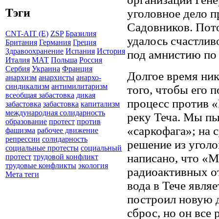
Тэги
уголовное дело 
Садовников. Пото
CNT-AIT (E)
ZSP
Бразилия
удалось счастлив
Британия
Германия
Греция
Здравоохранение
Испания
История
под амнистию по 
Италия
МАТ
Польша
Россия
Сербия
Украина
Франция
Долгое время ник
анархизм
анархисты
анархо-
синдикализм
антимилитаризм
того, чтобы его 
всеобщая забастовка
дикая
процесс против «
забастовка
забастовка
капитализм
международная солидарность
реку Теча. Мы пы
образование
протест
против
«саркофага»; на 
фашизма
рабочее движение
репрессии
солидарность
решение из уголо
социальные протесты
социальный
написано, что «М
протест
трудовой конфликт
трудовые конфликты
экология
радиоактивных от
Мета теги
вода в Тече явля
построил новую д
сброс, но он все