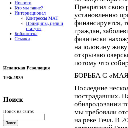
Новости
Прекратил свою р
Кто мы такие?
Интернационал
установлению при
Конгрессы МАТ
финансируется, т
Принципы, цели и
статуты
граждан, заболев
Библиотека
физически нахожу
Ссылки
наполовину живу 
открываю озерски
потому что собир
Испанская Революция
БОРЬБА С «МА
1936-1939
Последние нескол
пострадавших. Н
Поиск
обнародовании то
мы требовали отс
Поиск на сайте:
на реке Теча. В 
организаций Гене