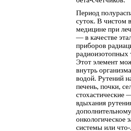
Период полураспа
суток. В чистом 
медицине при леч
— в качестве эта
приборов радиац
радиоизотопных 
Этот элемент мож
внутрь организма
водой. Рутений н
печень, почки, с
стохастические 
вдыхания рутени
дополнительному
онкологическое 
системы или что-