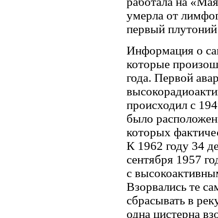
работала на «Мая
умерла от лимфог
первый плутоний
Информация о са
которые произошл
года. Первой ава
высокорадиоактив
происходил с 194
было расположен
которых фактичес
К 1962 году 34 д
сентября 1957 го
с высокоактивны
Взорвались те са
сбрасывать в рек
одна цистерна вз