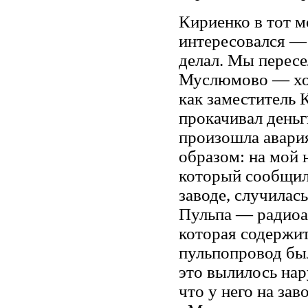
Кириенко в тот м
интересовался — 
делал. Мы перес
Муслюмово — хот
как заместитель 
прокачивал деньг
произошла авари
образом: на мой
который сообщил,
заводе, случилас
Пульпа — радиоа
которая содержит
пульпопровод был
это вылилось нар
что у него на за