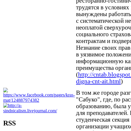
ресторанно-гостинич
трудятся в условиях
вынуждены работать 
с систематической н
неоплатой сверхуро
социального страхов
контрактам и подве
Незнание своих прав
в уязвимое положен
информационную ка
преимущества органи
(
http://cntab.blogspo
digna-cnt-ait.html
)
В том же городе раз
"Сабуко", где, по р
образованию, была у
для преподавателей.
студенческая секци
RSS
организации учащихс