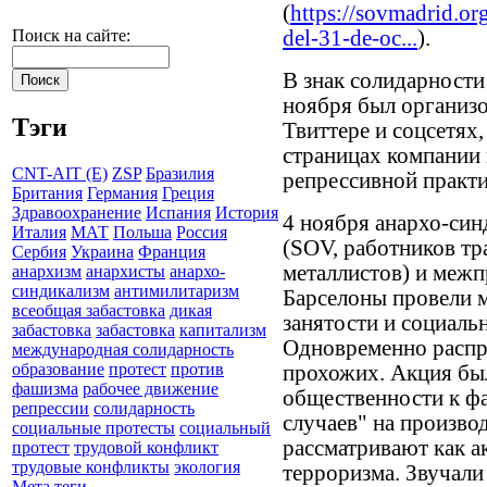
(
https://sovmadrid.org
del-31-de-oc...
).
Поиск на сайте:
В знак солидарности
ноября был организо
Тэги
Твиттере и соцсетях
страницах компании 
CNT-AIT (E)
ZSP
Бразилия
репрессивной практи
Британия
Германия
Греция
Здравоохранение
Испания
История
4 ноября анархо-си
Италия
МАТ
Польша
Россия
(SOV, работников тр
Сербия
Украина
Франция
металлистов) и меж
анархизм
анархисты
анархо-
синдикализм
антимилитаризм
Барселоны провели м
всеобщая забастовка
дикая
занятости и социаль
забастовка
забастовка
капитализм
Одновременно распр
международная солидарность
образование
протест
против
прохожих. Акция бы
фашизма
рабочее движение
общественности к ф
репрессии
солидарность
случаев" на произво
социальные протесты
социальный
рассматривают как а
протест
трудовой конфликт
трудовые конфликты
экология
терроризма. Звучали 
Мета теги