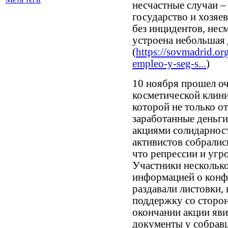
несчастные случаи –
государство и хозяе
без инцидентов, нес
устроена небольшая
(
https://sovmadrid.or
empleo-y-seg-s...
)
10 ноября прошел оч
косметической клини
которой не только о
заработанные деньги,
акциями солидарност
активистов собралис
что репрессии и угр
Участники несколько 
информацией о конфл
раздавали листовки,
поддержку со сторон
окончании акции яв
документы у собрав