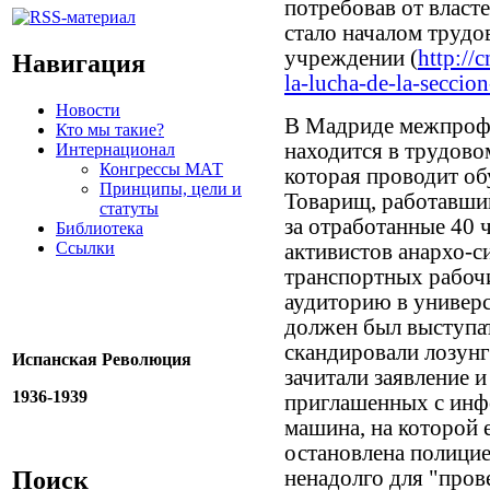
потребовав от власт
стало началом трудо
учреждении (
http://
Навигация
la-lucha-de-la-seccio
Новости
В Мадриде межпроф
Кто мы такие?
находится в трудовом
Интернационал
Конгрессы МАТ
которая проводит о
Принципы, цели и
Товарищ, работавши
статуты
за отработанные 40 ч
Библиотека
Ссылки
активистов анархо-
транспортных рабочи
аудиторию в универси
должен был выступать
скандировали лозунг
Испанская Революция
зачитали заявление 
1936-1939
приглашенных с инф
машина, на которой 
остановлена полици
Поиск
ненадолго для "пров