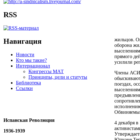
RSS
жильцов. О
Навигация
оборона жи
выселениям
Новости
прямого дей
Кто мы такие?
усилили ре
Интернационал
Конгрессы МАТ
Члены АСИ 
Принципы, цели и статуты
обыскивают 
Библиотека
поездах, ос
Ссылки
выселениям
предъявлен
сопротивле
исполнению
Обвиняемым
Испанская Революция
4 декабря в
активистам
1936-1939
Утверждает
Юлиане Тере