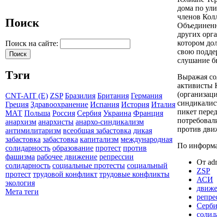
дома по ули
членов Кол
Поиск
Объединенн
других орга
котором до
Поиск на сайте:
свою подде
слушание бы
Тэги
Выражая со
активисты 
(организац
CNT-AIT (E)
ZSP
Бразилия
Британия
Германия
синдикалис
Греция
Здравоохранение
Испания
История
Италия
пикет пере
МАТ
Польша
Россия
Сербия
Украина
Франция
потребовали
анархизм
анархисты
анархо-синдикализм
против дви
антимилитаризм
всеобщая забастовка
дикая
забастовка
забастовка
капитализм
международная
По информ
солидарность
образование
протест
против
фашизма
рабочее движение
репрессии
От adm
солидарность
социальные протесты
социальный
ZSP
протест
трудовой конфликт
трудовые конфликты
АСИ
экология
движе
Мета теги
репре
Серби
солид