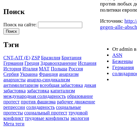
против любых д
политики европ
Поиск
Источник:
http:
Поиск на сайте:
gegen-alle-absc
Тэги
От admin в
ASN
CNT-AIT (E)
ZSP
Бразилия
Британия
Беженцы
Германия
Греция
Здравоохранение
Испания
Германия
История
Италия
МАТ
Польша
Россия
солидарно
Сербия
Украина
Франция
анархизм
анархисты
анархо-синдикализм
антимилитаризм
всеобщая забастовка
дикая
забастовка
забастовка
капитализм
международная солидарность
образование
протест
против фашизма
рабочее движение
репрессии
солидарность
социальные
протесты
социальный протест
трудовой
конфликт
трудовые конфликты
экология
Мета теги