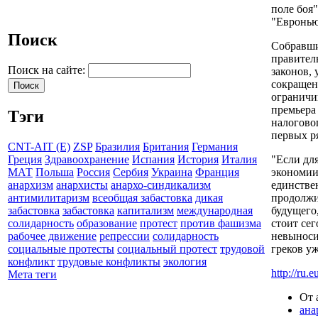
поле боя"
"Евронью
Поиск
Собравши
правител
Поиск на сайте:
законов,
сокращен
ограничи
премьера
Тэги
налогово
первых р
CNT-AIT (E)
ZSP
Бразилия
Британия
Германия
"Если дл
Греция
Здравоохранение
Испания
История
Италия
экономии 
МАТ
Польша
Россия
Сербия
Украина
Франция
единстве
анархизм
анархисты
анархо-синдикализм
продолжи
антимилитаризм
всеобщая забастовка
дикая
будущего,
забастовка
забастовка
капитализм
международная
стоит се
солидарность
образование
протест
против фашизма
невыноси
рабочее движение
репрессии
солидарность
греков уж
социальные протесты
социальный протест
трудовой
конфликт
трудовые конфликты
экология
http://ru.
Мета теги
От 
ана