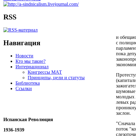
RSS
и обещаю
Навигация
с полици
парламен
пока деп
Новости
законопр
Кто мы такие?
экономии
Интернационал
Конгрессы МАТ
Протесту
Принципы, цели и статуты
(капитал
Библиотека
зажигате
Ссылки
шумовые 
молодых 
левых ра
проникнут
заслон.
Испанская Революция
"Сначала
поток "к
1936-1939
слезоточ