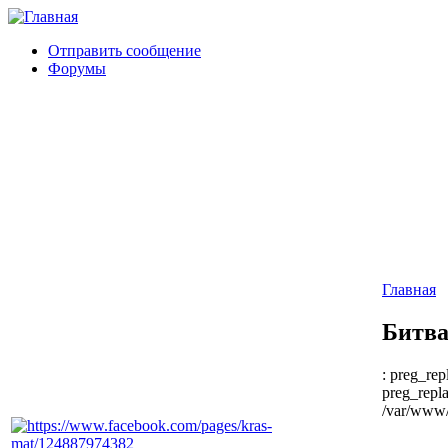
Отправить сообщение
Форумы
Главная
Битва
: preg_rep
preg_repla
/var/www/h