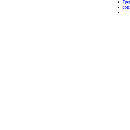
Гре
соц